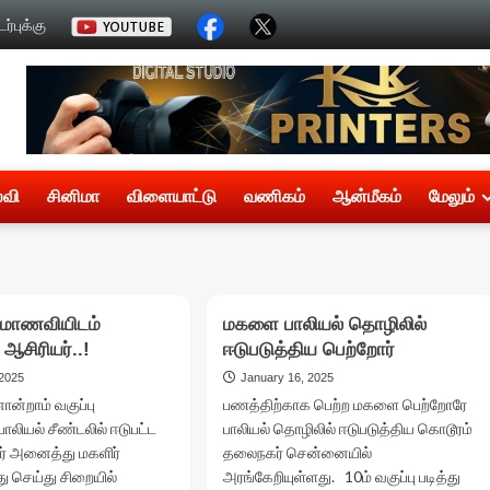
்புக்கு
்வி
சினிமா
விளையாட்டு
வணிகம்
ஆன்மீகம்
மேலும்
 மாணவியிடம்
மகளை பாலியல் தொழிலில்
 ஆசிரியர்..!
ஈடுபடுத்திய பெற்றோர்
 2025
January 16, 2025
ொன்றாம் வகுப்பு
பணத்திற்காக பெற்ற மகளை பெற்றோரே
ாலியல் சீண்டலில் ஈடுபட்ட
பாலியல் தொழிலில் ஈடுபடுத்திய கொடூரம்
் அனைத்து மகளிர்
தலைநகர் சென்னையில்
ு செய்து சிறையில்
அரங்கேறியுள்ளது. 10ம் வகுப்பு படித்து