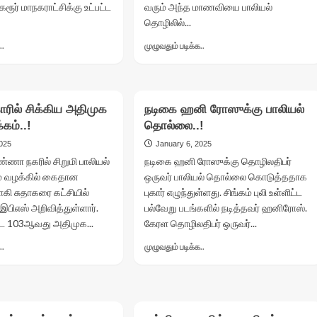
ரூர் மாநகராட்சிக்கு உட்பட்ட
வரும் அந்த மாணவியை பாலியல்
தொழிலில்...
Read
Read
..
முழுவதும் படிக்க..
more
more
about
about
பிளஸ்
மகளை
ஒன்
பாலியல்
காரில் சிக்கிய அதிமுக
நடிகை ஹனி ரோஸுக்கு பாலியல்
மாணவியிடம்
தொழிலில்
்கம்..!
அத்துமீறிய
தொல்லை..!
ஈடுபடுத்திய
ஆசிரியர்..!
பெற்றோர்
2025
January 6, 2025
ா நகரில் சிறுமி பாலியல்
நடிகை ஹனி ரோஸுக்கு தொழிலதிபர்
 வழக்கில் கைதான
ஒருவர் பாலியல் தொல்லை கொடுத்ததாக
ாகி சுதாகரை கட்சியில்
புகார் எழுந்துள்ளது. சிங்கம் புலி உள்ளிட்ட
ி இபிஎஸ் அறிவித்துள்ளார்.
பல்வேறு படங்களில் நடித்தவர் ஹனிரோஸ்.
ை 103ஆவது அதிமுக...
கேரள தொழிலதிபர் ஒருவர்...
Read
Read
..
முழுவதும் படிக்க..
more
more
about
about
பாலியல்
நடிகை
புகாரில்
ஹனி
சிக்கிய
ரோஸுக்கு