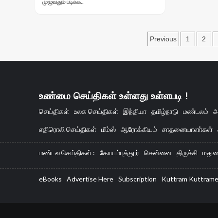
Read
முழுவதும் படிக்க..
more
about
மாணவிகளுக்கு
Posts
பாலியல்
Previous
1
2
தொல்லை
paginatio
கொடுத்த
கணித
ஆசிரியர்..!
உண்மை செய்திகள் உள்ளது உள்ளபடி !
செய்திகள்
உலக செய்திகள்
இந்தியா
தமிழ்நாடு
மண்டலம்
அ
எதிரொலி செய்திகள்
மீம்ஸ்
ஆரோக்கியம்
சாதனையாளா்கள்
மண்டல செய்திகள் :
கோயம்புத்தூர்
சென்னை
திருச்சி
மதுர
eBooks
Advertise Here
Subscription
Kuttram Kuttram