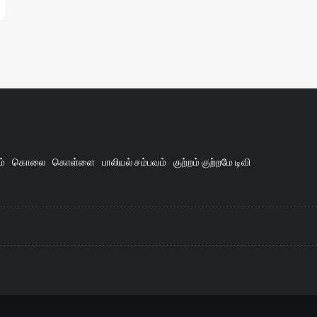
ம்
கொலை
கொள்ளை
பாலியல் சம்பவம்
குற்றம் குற்றமே டிவி