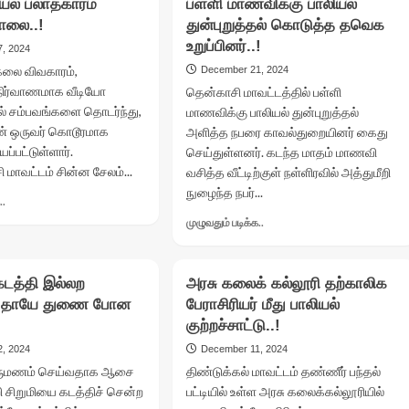
யல் பலாத்காரம்
பள்ளி மாணவிக்கு பாலியல்
அதிமுக
பாலியல்
ொலை..!
துன்புறுத்தல் கொடுத்த தவெக
நிர்வாகி
தொல்லை..!
உறுப்பினர்..!
நீக்கம்..!
, 2024
லை விவகாரம்,
December 21, 2024
நிர்வாணமாக வீடியோ
தென்காசி மாவட்டத்தில் பள்ளி
்டல் சம்பவங்களை தொடர்ந்து,
மாணவிக்கு பாலியல் துன்புறுத்தல்
் ஒருவர் கொடூரமாக
அளித்த நபரை காவல்துறையினர் கைது
்பட்டுள்ளார்.
செய்துள்ளனர். கடந்த மாதம் மாணவி
ி மாவட்டம் சின்ன சேலம்...
வசித்த வீட்டிற்குள் நள்ளிரவில் அத்துமீறி
நுழைந்த நபர்...
Read
..
more
Read
முழுவதும் படிக்க..
about
more
பெண்
about
பாலியல்
பள்ளி
கடத்தி இல்லற
அரசு கலைக் கல்லூரி தற்காலிக
பலாத்காரம்
மாணவிக்கு
..தாயே துணை போன
செய்து
பேராசிரியர் மீது பாலியல்
பாலியல்
கொலை..!
குற்றச்சாட்டு..!
துன்புறுத்தல்
கொடுத்த
, 2024
December 11, 2024
தவெக
் திருமணம் செய்வதாக ஆசை
திண்டுக்கல் மாவட்டம் தண்ணீர் பந்தல்
உறுப்பினர்..!
ி சிறுமியை கடத்திச் சென்ற
பட்டியில் உள்ள அரசு கலைக்கல்லூரியில்