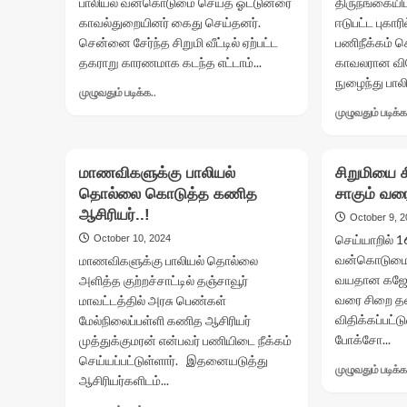
பாலியல் வன்கொடுமை செய்த ஓட்டுனரை
திருநங்கையிட
கைது..!
காவல்துறையினர் கைது செய்தனர்.
ஈடுபட்ட புகா
சென்னை சேர்ந்த சிறுமி வீட்டில் ஏற்பட்ட
பணிநீக்கம் செ
தகராறு காரணமாக கடந்த எட்டாம்...
காவலரான வின
நுழைந்து பாலி
Read
முழுவதும் படிக்க..
more
முழுவதும் படிக்க
about
வீட்டை
விட்டு
மாணவிகளுக்கு பாலியல்
சிறுமியை ச
வெளியேறிய
தொல்லை கொடுத்த கணித
சாகும் வ
சிறுமிக்கு
வன்கொடுமை..!
ஆசிரியர்..!
October 9, 
செய்யாறில் 1
October 10, 2024
வன்கொடுமை ச
மாணவிகளுக்கு பாலியல் தொல்லை
வயதான கஜேந்
அளித்த குற்றச்சாட்டில் தஞ்சாவூர்
வரை சிறை 
மாவட்டத்தில் அரசு பெண்கள்
விதிக்கப்பட
மேல்நிலைப்பள்ளி கணித ஆசிரியர்
போக்சோ...
முத்துக்குமரன் என்பவர் பணியிடை நீக்கம்
செய்யப்பட்டுள்ளார். இதனையடுத்து
முழுவதும் படிக்க
ஆசிரியர்களிடம்...