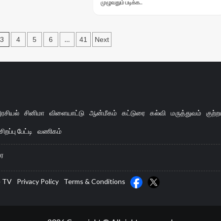
Read
முழுவதும் படிக்க..
சிறுமியை
more
சீரழித்த
about
காமுகனுக்கு
தோழியின்
சாகும்
ஆபாச
3
…
4
5
6
41
Next
வரை
புகைப்படத்தை
n
சிறை
காட்டி
தண்டனை..!
மிரட்டிய
கும்பல்..குண்டர்
தடுப்பு
சட்டத்தின்
கீழ்
ரசியல்
சினிமா
விளையாட்டு
ஆன்மீகம்
கட்டுரை
கல்வி
மருத்துவம்
குற்ற
சிறையிலடைக்க
உத்தரவு..!
சிறப்பு பேட்டி
வணிகம்
ை
e TV
Privacy Policy
Terms & Conditions