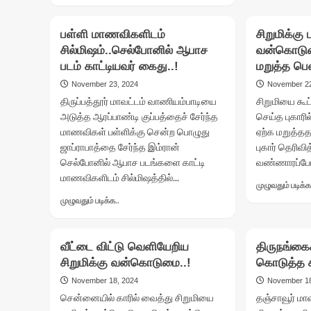
about
சிறுமி
பள்ளி மாணவிகளிடம்
சிறுமிக்கு 
பாலியல்
சில்மிஷம்..செல்போனில் ஆபாச
வன்கொடும
வழக்கு..காவல்துறைக்கும்
படம் காட்டியவர் கைது..!
–
மறுத்த பெ
வழக்கறிஞருக்கும்
November 23, 2024
November 22
இடையே
திருப்பத்தூர் மாவட்டம் வாணியம்பாடியை
சிறுமியை கூ
மோதல்..!
அடுத்த ஆரப்பாண்டி குப்பத்தைச் சேர்ந்த
செய்த புகார
மாணவிகள் பள்ளிக்கு சென்ற பொழுது
ஏற்க மறுத்தத
ஜாப்ராபாத்தை சேர்ந்த இம்ரான்
புகார் தெரிவி
செல்போனில் ஆபாச படங்களை காட்டி
வண்ணாரப்பேட
மாணவிகளிடம் சில்மிஷத்தில்...
முழுவதும் படிக்க
Read
முழுவதும் படிக்க..
more
about
பள்ளி
வீட்டை விட்டு வெளியேறிய
திருநங்கை
மாணவிகளிடம்
சிறுமிக்கு வன்கொடுமை..!
கொடுத்த க
சில்மிஷம்..செல்போனில்
ஆபாச
November 18, 2024
November 18
படம்
சென்னையில் காரில் வைத்து சிறுமியை
தஞ்சாவூர் மா
காட்டியவர்