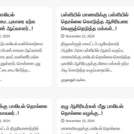
13
உள்ளே
வயது
நடக்கும்
சிறுமிக்கு
பாலியல்
பள்ளியில் மாணவிக்கு பள்ளியில்
பாலியல்
நடந்த
தொழில்..!
ை..புகாரை ஏற்க
தொல்லை கொடுத்த ஆசிரியரை
கொடூரம்..!
ண் ஆய்வாளர்..!
வெளுத்தெடுத்த மக்கள்..!
, 2024
November 21, 2024
ட்டு பாலியல் வன்கொடுமை
திருவள்ளூர் மாவட்டம் பழவேற்காடு
ில் பெண் காவல ஆய்வாளர்
அருகே அரசு பள்ளியில் ஆறாம் வகுப்பு
ாக தாய் கண்ணீர் மல்க
மாணவிக்கு பாலியல் தொல்லை கொடுத்த
த்துள்ளார். சென்னை புது
புகாரில் ஆசிரியருக்கு மீனவ மக்கள் தர்ம
்டையை சேர்ந்த...
அடி கொடுத்த வகுப்பறையில்...
Read
Read
..
முழுவதும் படிக்க..
more
more
about
about
சிறுமிக்கு
பள்ளியில்
பாலியல்
மாணவிக்கு
க்கு பாலியல் தொல்லை
ஏழு ஆசிரியர்கள் மீது பாலியல்
வன்கொடுமை..புகாரை
பள்ளியில்
ாவலர்..!
தொல்லை வழக்கு..!
ஏற்க
தொல்லை
மறுத்த
கொடுத்த
, 2024
November 15, 2024
பெண்
ஆசிரியரை
வட்டம் திருவோணத்தில்
மாணவிகளுக்கு பாலியல் தொல்லை
ஆய்வாளர்..!
வெளுத்தெடுத்த