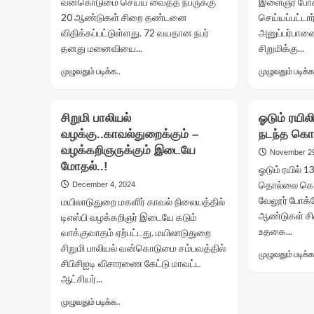
வன்கொடுமை செய்ய வைத்த நபருக்கு
இளைஞர் போக்
20 ஆண்டுகள் சிறை தண்டனை
செய்யப்பட்டார்
விதிக்கப்பட்டுள்ளது. 72 வயதான நபர்
அனுப்பர்பாளை
தனது மனைவியை...
சிறுமிக்கு...
Read
முழுவதும் படிக்க..
முழுவதும் படிக்க
more
about
70-
சிறுமி பாலியல்
ஓடும் ரயில
க்கும்
வழக்கு..காவல்துறைக்கும் –
நடந்த கொடூ
மேற்பட்ட
வழக்கறிஞருக்கும் இடையே
ஆண்களை
November 29
வைத்து
மோதல்..!
ஓடும் ரயில் 1
மனைவிக்கு
தொல்லை கொடு
December 4, 2024
பாலியல்
வேலூர் போக்ச
மயிலாடுதுறை மகளிர் காவல் நிலையத்தில்
வன்கொடுமை..!
ஆண்டுகள் ச
டிஎஸ்பி வழக்கறிஞர் இடையே கடும்
உதகை...
வாக்குவாதம் ஏற்பட்டது. மயிலாடுதுறை
சிறுமி பாலியல் வன்கொடுமை சம்பவத்தில்
முழுவதும் படிக்க
சிபிசிஐடி விசாரணை கேட்டு மாவட்ட
ஆட்சியர்...
Read
முழுவதும் படிக்க..
more