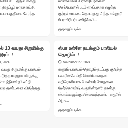
சோ சட்டத்தில் கைது
மாணவிகள் பேராசிரியர்களை
. திருப்பூர் மாநகராட்சி
செல்போனில் படம் எடுப்பதாக எழுந்த
யம் பகுதியை சேர்ந்த
குற்றச்சாட்டை தொடர்ந்து அந்த கல்லூரி
பேராசிரியர் பணிநீக்கம்...
Read
Read
..
முழுவதும் படிக்க..
more
more
about
about
சிறுமியை
அரசு
ில் 13 வயது சிறுமிக்கு
ஸ்பா உள்ளே நடக்கும் பாலியல்
கடத்தி
கலைக்
ரம்..!
தொழில்..!
இல்லற
கல்லூரி
வாழ்க்கை..தாயே
தற்காலிக
, 2024
November 27, 2024
துணை
பேராசிரியர்
3 வயது சிறுமிக்கு பாலியல்
கரூரில் பாலியல் தொழில் நடப்பது குறித்த
போன
மீது
த்த ராணுவ வீரருக்கு
புகாரில் செய்தி வெளியானதன்
அதிர்ச்சி..!
பாலியல்
ோ நீதிமன்றம் எட்டு
எதிரொலியாக போலீசார் சோதனை
குற்றச்சாட்டு..!
ிறை தண்டனை விதித்தது.
மேற்கொண்டு வருகின்றனர். நான்கு
ஸ்பாக்களுக்கு சீல் வைத்தனர். கரூரில்
அரசு...
Read
..
more
Read
முழுவதும் படிக்க..
about
more
ஓடும்
about
ரயிலில்
ஸ்பா