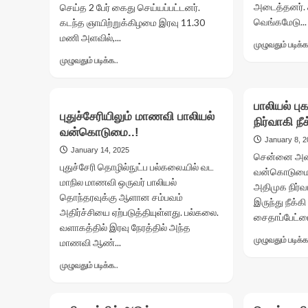
அடைத்தனர். க
செய்த 2 பேர் கைது செய்யப்பட்டனர்.
வெங்கமேடு...
கடந்த ஞாயிற்றுக்கிழமை இரவு 11.30
மணி அளவில்,...
முழுவதும் படிக்க
Read
முழுவதும் படிக்க..
more
about
தமிழ்நாட்டை
பாலியல் பு
சேர்ந்த
புதுச்சேரியிலும் மாணவி பாலியல்
நிர்வாகி நீக
பெண்ணை
வன்கொடுமை..!
கூட்டு
January 8, 
பாலியல்
January 14, 2025
சென்னை அண்ண
வன்கொடுமை
புதுச்சேரி தொழில்நுட்ப பல்கலை.யில் வட
வன்கொடுமை
செய்த
மாநில மாணவி ஒருவர் பாலியல்
அதிமுக நிர்வ
2
தொந்தரவுக்கு ஆளான சம்பவம்
இருந்து நீக்க
பேர்
அதிர்ச்சியை ஏற்படுத்தியுள்ளது. பல்கலை.
கைது..!
சைதாப்பேட்ட
வளாகத்தில் இரவு நேரத்தில் அந்த
முழுவதும் படிக்க
மாணவி ஆண்...
Read
முழுவதும் படிக்க..
more
about
புதுச்சேரியிலும்