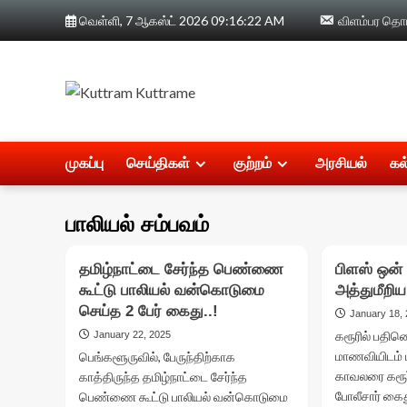
Skip
வெள்ளி, 7 ஆகஸ்ட் 2026
09:16:23 AM
விளம்பர தொடர
to
content
முகப்பு
செய்திகள்
குற்றம்
அரசியல்
கல
பாலியல் சம்பவம்
தமிழ்நாட்டை சேர்ந்த பெண்ணை
பிளஸ் ஒன்
கூட்டு பாலியல் வன்கொடுமை
அத்துமீறிய
செய்த 2 பேர் கைது..!
January 18,
கரூரில் பதின
January 22, 2025
மாணவியிடம் ப
பெங்களூருவில், பேருந்திற்காக
காவலரை கரூர
காத்திருந்த தமிழ்நாட்டை சேர்ந்த
போலீசார் கைத
பெண்ணை கூட்டு பாலியல் வன்கொடுமை