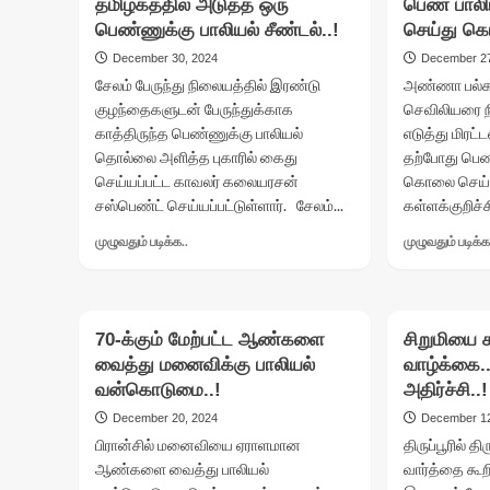
தமிழகத்தில் அடுத்த ஒரு
பெண் பாலி
மாணவி
பெண்ணுக்கு பாலியல் சீண்டல்..!
செய்து க
பாலியல்
வன்கொடுமை..!
December 30, 2024
December 27
சேலம் பேருந்து நிலையத்தில் இரண்டு
அண்ணா பல்க
குழந்தைகளுடன் பேருந்துக்காக
செவிலியரை 
காத்திருந்த பெண்ணுக்கு பாலியல்
எடுத்து மிரட
தொல்லை அளித்த புகாரில் கைது
தற்போது பெண
செய்யப்பட்ட காவலர் கலையரசன்
கொலை செய்யப
சஸ்பெண்ட் செய்யப்பட்டுள்ளார். சேலம்...
கள்ளக்குறிச்ச
Read
முழுவதும் படிக்க..
முழுவதும் படிக்க
more
about
தமிழகத்தில்
அடுத்த
70-க்கும் மேற்பட்ட ஆண்களை
சிறுமியை 
ஒரு
வைத்து மனைவிக்கு பாலியல்
பெண்ணுக்கு
வாழ்க்கை
பாலியல்
வன்கொடுமை..!
அதிர்ச்சி..!
சீண்டல்..!
December 20, 2024
December 12
பிரான்சில் மனைவியை ஏராளமான
திருப்பூரில
ஆண்களை வைத்து பாலியல்
வார்த்தை கூற