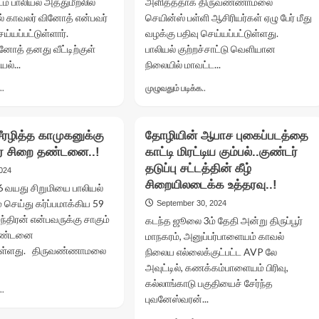
ம் பாலியல் அத்துமீறலில்
அளித்ததாக திருவண்ணாமலை
மக்கள்..!
ரில் காவலர் வினோத் என்பவர்
செயின்ஸ் பள்ளி ஆசிரியர்கள் ஏழு பேர் மீது
ய்யப்பட்டுள்ளார்.
வழக்கு பதிவு செய்யப்பட்டுள்ளது.
ோத் தனது வீட்டிற்குள்
பாலியல் குற்றச்சாட்டு வெளியான
யல்...
நிலையில் மாவட்ட...
Read
Read
..
முழுவதும் படிக்க..
more
more
about
about
திருநங்கைக்கு
ஏழு
ீரழித்த காமுகனுக்கு
தோழியின் ஆபாச புகைப்படத்தை
பாலியல்
ஆசிரியர்கள்
ரை சிறை தண்டனை..!
காட்டி மிரட்டிய கும்பல்..குண்டர்
தொல்லை
மீது
கொடுத்த
தடுப்பு சட்டத்தின் கீழ்
பாலியல்
2024
காவலர்..!
தொல்லை
சிறையிலடைக்க உத்தரவு..!
6 வயது சிறுமியை பாலியல்
வழக்கு..!
ெய்து கர்ப்பமாக்கிய 59
September 30, 2024
திரன் என்பவருக்கு சாகும்
கடந்த ஜூலை 3ம் தேதி அன்று திருப்பூர்
தண்டனை
மாநகரம், அனுப்பர்பாளையம் காவல்
்டுள்ளது. திருவண்ணாமலை
நிலைய எல்லைக்குட்பட்ட AVP லே
அவுட்டில், கணக்கம்பாளையம் பிரிவு,
கல்லாங்காடு பகுதியைச் சேர்ந்த
Read
..
புவனேஸ்வரன்...
more
about