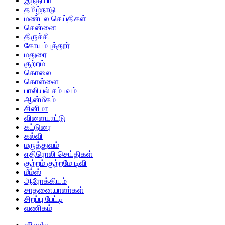
இந்தியா
தமிழ்நாடு
மண்டல செய்திகள்
சென்னை
திருச்சி
கோயம்புத்தூர்
மதுரை
குற்றம்
கொலை
கொள்ளை
பாலியல் சம்பவம்
ஆன்மீகம்
சினிமா
விளையாட்டு
கட்டுரை
கல்வி
மருத்துவம்
எதிரொலி செய்திகள்
குற்றம் குற்றமே டிவி
மீம்ஸ்
ஆரோக்கியம்
சாதனையாளா்கள்
சிறப்பு பேட்டி
வணிகம்