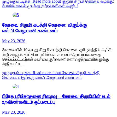
முழுவதும் படிக்க..
Read more about சூலூர் சிறுமி கொலை வழக்கு:
போலீஸ் காவல் முடிந்து குற்றவாளிகள் ஆஜர்..!
கோவை சிறுமி கடத்தி கொலை: விஜய்க்கு
எஸ்.பி.வேலுமணி கண்டனம்
May 23, 2026
கோவையில் 10 வயது சிறுமி கடத்தி கொலை. தமிழகத்தில் ஆட்சி
மாறினாலும், காட்சி மாறவில்லை. சம்பவம் தொடர்பாக கைது
செய்யப்பட்டவர்கள் உண்மை குற்றவாளிகளா? குற்றவாளிகளுக்கு
அதிக பட்ச...
முழுவதும் படிக்க..
Read more about கோவை சிறுமி கடத்தி
கொலை: விஜய்க்கு எஸ்.பி.வேலுமணி கண்டனம்
பிரேத பரிசோதனை நிறைவு – கோவை சிறுமியின் உடல்
உறவினர்களிடம் ஒப்படைப்பு
May 23, 2026