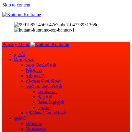
Skip to content
Primary Menu
முகப்பு
செய்திகள்
உலக செய்திகள்
இந்தியா
தமிழ்நாடு
விரைவு செய்திகள்
மண்டல செய்திகள்
சென்னை
திருச்சி
கோயம்புத்தூர்
மதுரை
எதிரொலி செய்திகள்
குற்றம்
கொலை
கொள்ளை