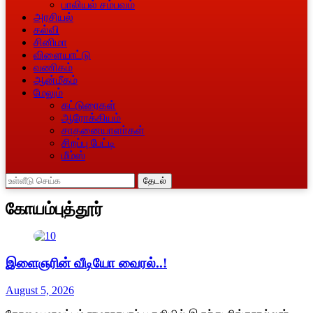
பாலியல் சம்பவம்
அரசியல்
கல்வி
சினிமா
விளையாட்டு
வணிகம்
ஆன்மீகம்
மேலும்
கட்டுரைகள்
ஆரோக்கியம்
சாதனையாளா்கள்
சிறப்பு பேட்டி
மீம்ஸ்
தேடல்
கோயம்புத்தூர்
இளைஞரின் வீடியோ வைரல்..!
August 5, 2026