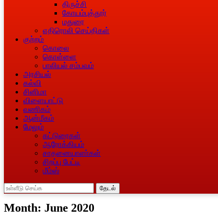
திருச்சி
கோயம்புத்தூர்
மதுரை
எதிரொலி செய்திகள்
குற்றம்
கொலை
கொள்ளை
பாலியல் சம்பவம்
அரசியல்
கல்வி
சினிமா
விளையாட்டு
வணிகம்
ஆன்மீகம்
மேலும்
கட்டுரைகள்
ஆரோக்கியம்
சாதனையாளா்கள்
சிறப்பு பேட்டி
மீம்ஸ்
தேடல்
Month:
June 2020