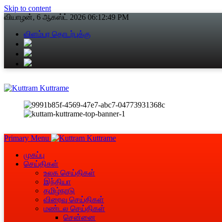
Skip to content
வியாழன், 6 ஆகஸ்ட் 2026
06:12:50 PM
விளம்பர தொடர்புக்கு
Primary Menu
முகப்பு
செய்திகள்
உலக செய்திகள்
இந்தியா
தமிழ்நாடு
விரைவு செய்திகள்
மண்டல செய்திகள்
சென்னை