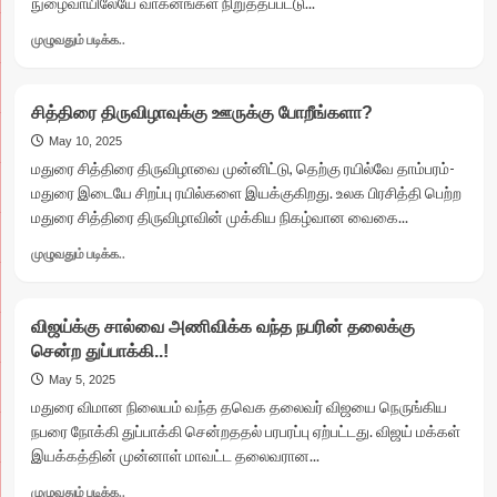
நுழைவாயிலேயே வாகனங்கள் நிறுத்தப்பட்டு...
Read
முழுவதும் படிக்க..
more
about
மதுரை
சித்திரை திருவிழாவுக்கு ஊருக்கு போறீங்களா?
விமான
நிலையத்தில்
May 10, 2025
4
மதுரை சித்திரை திருவிழாவை முன்னிட்டு, தெற்கு ரயில்வே தாம்பரம்-
அடுக்கு
மதுரை இடையே சிறப்பு ரயில்களை இயக்குகிறது. உலக பிரசித்தி பெற்ற
பாதுகாப்பு..!
மதுரை சித்திரை திருவிழாவின் முக்கிய நிகழ்வான வைகை...
Read
முழுவதும் படிக்க..
more
about
சித்திரை
விஜய்க்கு சால்வை அணிவிக்க வந்த நபரின் தலைக்கு
திருவிழாவுக்கு
சென்ற துப்பாக்கி..!
ஊருக்கு
போறீங்களா?
May 5, 2025
மதுரை விமான நிலையம் வந்த தவெக தலைவர் விஜயை நெருங்கிய
நபரை நோக்கி துப்பாக்கி சென்றததல் பரபரப்பு ஏற்பட்டது. விஜய் மக்கள்
இயக்கத்தின் முன்னாள் மாவட்ட தலைவரான...
Read
முழுவதும் படிக்க..