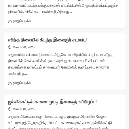
காலமானார். உடல்நலக்குறைவால் ஹாஸ்பிடலில் அனுமதிக்கப்பட்டிருந்த
நிலையில், சிகிச்சை பலனின்றி அவரது...
Read
முழுவதும் படிக்க..
more
about
MP
எரிந்த நிலையில் கிடந்த இளைஞர் சடலம்..!
சு.வெங்கடேசனின்
தந்தை
March 20, 2025
காலமானார்..!
மதுரையில் விமான நிலையம் அருகே ஈச்சநேரியில் பாதி உடல் எரிந்த
நிலையில் செவ்வாய்க்கிழமை அன்று சடலமாக மீட்கப்பட்டவர்
சிவகங்கை மாவட்டம் காளையார் கோயிலில் தனிப்படை காலராக
பணிபுரிந்த...
Read
முழுவதும் படிக்க..
more
about
எரிந்த
ஜல்லிக்கட்டில் காளை முட்டி இளைஞர் உயிரிழப்பு!
நிலையில்
கிடந்த
March 16, 2025
இளைஞர்
மதுரை அலங்காநல்லூரில் உள்ள ஏறுதழுவுதல் அரங்கில், மேலூர்
சடலம்..!
சட்டமன்றத் தொகுதிக்கு உட்பட்ட காளைகளுக்கான ஜல்லிக்கட்டுப்
போட்டி கோலாகலமாக நடைபெற்று வருகிறது. அலங்காநல்லூர்