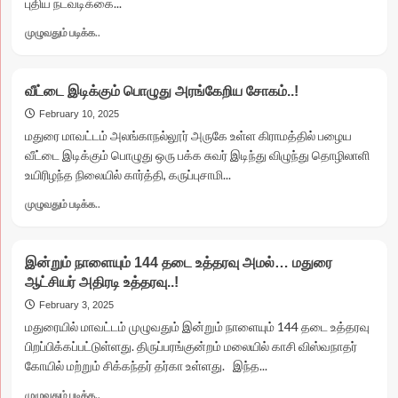
புதிய நடவடிக்கை...
Read
முழுவதும் படிக்க..
more
about
பொதுத்தேர்வு
வீட்டை இடிக்கும் பொழுது அரங்கேறிய சோகம்..!
விடைத்தாள்
விநியோகத்தில்
February 10, 2025
திடீர்
மதுரை மாவட்டம் அலங்காநல்லூர் அருகே உள்ள கிராமத்தில் பழைய
மாற்றம்..!
வீட்டை இடிக்கும் பொழுது ஒரு பக்க சுவர் இடிந்து விழுந்து தொழிலாளி
உயிரிழந்த நிலையில் கார்த்தி, கருப்புசாமி...
Read
முழுவதும் படிக்க..
more
about
வீட்டை
இன்றும் நாளையும் 144 தடை உத்தரவு அமல்… மதுரை
இடிக்கும்
ஆட்சியர் அதிரடி உத்தரவு..!
பொழுது
அரங்கேறிய
February 3, 2025
சோகம்..!
மதுரையில் மாவட்டம் முழுவதும் இன்றும் நாளையும் 144 தடை உத்தரவு
பிறப்பிக்கப்பட்டுள்ளது. திருப்பரங்குன்றம் மலையில் காசி விஸ்வநாதர்
கோயில் மற்றும் சிக்கந்தர் தர்கா உள்ளது. இந்த...
Read
முழுவதும் படிக்க..