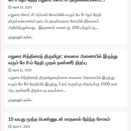
தொட்டியில்
சிறுமி
April 15, 2025
விழுந்து
மதுரை மீனாட்சி அம்மன் கோயிலில் வரும் மே 8-ஆம் தேதி
உயிரிழந்த
திருக்கல்யாணம் நடைபெறவுள்ளதாக கோயில் நிர்வாகம்
சம்பவம்..!
அறிவித்துள்ளது. இதனைக் காண ரூ. 200 மற்றும் ரூ....
Read
முழுவதும் படிக்க..
more
about
மே
மதுரை சித்திரைத் திருவிழா; வைகை அணையில் இருந்து
8
வரும் மே 8-ம் தேதி முதல் தண்ணீர் திறப்பு
ஆம்
தேதி
April 11, 2025
மதுரை
மதுரை சித்திரைத் திருவிழாவுக்காக வைகை அணையில் இருந்து
மீனாட்சி
வரும் மே 8ம் தேதியில் இருந்து 5 நாட்களுக்கு விநாடிக்கு 1000 கன
திருக்கல்யாணம்..!
அடி தண்ணீர் திறக்க நடவடிக்கை...
Read
முழுவதும் படிக்க..
more
about
மதுரை
10 வயது மூத்த பெண்ணுடன் காதலால் நேர்ந்த சோகம்
சித்திரைத்
திருவிழா;
April 9, 2025