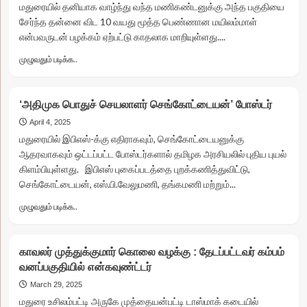
வைகை
மதுரையில் தனியாக வாழ்ந்து வந்த மணிகண்டனுக்கு அந்த பகுதியை
அணையில்
சேர்ந்த தன்னை விட 10 வயது மூத்த பெண்ணான மயிலம்மாள்
இருந்து
என்பவருடன் பழக்கம் ஏற்பட்டு காதலாக மாறியுள்ளது....
வரும்
மே
Read
முழுவதும் படிக்க..
8-
more
ம்
about
தேதி
10
‘அதிமுக பொதுச் செயலாளர் செங்கோட்டையன்’ போஸ்டர்
முதல்
வயது
தண்ணீர்
மூத்த
April 4, 2025
திறப்பு
பெண்ணுடன்
மதுரையில் இபிஎஸ்-க்கு எதிராகவும், செங்கோட்டையனுக்கு
காதலால்
ஆதரவாகவும் ஒட்டப்பட்ட போஸ்டர்களால் தமிழக அரசியலில் புதிய புயல்
நேர்ந்த
கிளம்பியுள்ளது. இபிஎஸ் புகைப்படத்தை புறக்கணித்துவிட்டு,
சோகம்
செங்கோட்டையன், எஸ்.பி.வேலுமணி, தங்கமணி மற்றும்...
Read
முழுவதும் படிக்க..
more
about
‘அதிமுக
காவலர் முத்துக்குமார் கொலை வழக்கு : தேடப்பட்டவர் கம்பம்
பொதுச்
வனப்பகுதியில் என்கவுண்ட்டர்
செயலாளர்
செங்கோட்டையன்’
March 29, 2025
போஸ்டர்
மதுரை உசிலம்பட்டி அருகே முத்தையன்பட்டி டாஸ்மாக் கடையில்