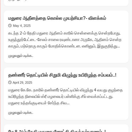
more
about
விஜய்க்கு
மதுரை ஆதீனத்தை கொல்ல முயற்சியா?- விளக்கம்
சால்வை
அணிவிக்க
May 4, 2025
வந்த
கடந்த 2-ம் தேதி மதுரை ஆதீனம் காரில் சென்னைக்கு சென்றபோது,
நபரின்
உளுந்தூர்பேட்டை-சேலம் சாலை ரவுண்டானா அருகே, ஆதினம் சென்ற
தலைக்கு
காரும், மற்றொரு காரும் மோதிக்கொண்டன. எனினும், இதுகுறித்து...
சென்ற
துப்பாக்கி..!
Read
முழுவதும் படிக்க..
more
about
மதுரை
தண்ணீர் தொட்டியில் சிறுமி விழுந்து உயிரிழந்த சம்பவம்..!
ஆதீனத்தை
கொல்ல
April 29, 2025
முயற்சியா?
மதுரை கே.கே. நகரில் தண்ணீர் தொட்டியில் விழுந்து 4 வயது குழந்தை
-
உயிரிழந்த நிலையில் ஸ்ரீ மழலையர் பள்ளிக்கு சீல் வைக்கப்பட்டது.
விளக்கம்
மதுரை உத்தங்குடியைச் சேர்ந்த சிவ...
Read
முழுவதும் படிக்க..
more
about
தண்ணீர்
மே 8 ஆம் தேதி மதுரை மீனாட்சி திருக்கல்யாணம்..!