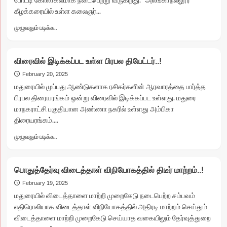
கீழக்கரையில் உள்ள கலைஞர்...
Read
முழுவதும் படிக்க..
more
about
ஜல்லிக்கட்டில்
விரைவில் இடிக்கப்பட உள்ள பிரபல தியேட்டர்..!
காளை
முட்டி
February 20, 2025
இளைஞர்
மதுரையில் முப்பது ஆண்டுகளாக ரசிகர்களின் ஆரவாரத்தை பார்த்த
உயிரிழப்பு!
பிரபல திரையரங்கம் ஒன்று விரைவில் இடிக்கப்பட உள்ளது. மதுரை
மாநகராட்சி பகுதியான அண்ணா நகரில் உள்ளது அம்பிகா
திரையரங்கம்....
Read
முழுவதும் படிக்க..
more
about
விரைவில்
பொதுத்தேர்வு விடைத்தாள் விநியோகத்தில் திடீர் மாற்றம்..!
இடிக்கப்பட
உள்ள
February 19, 2025
பிரபல
மதுரையில் விடைத்தாளை மாற்றி முறைகேடு நடைபெற்ற சம்பவம்
தியேட்டர்..!
எதிரொலியாக விடைத்தாள் விநியோகத்தில் அதிரடி மாற்றம் செய்தும்
விடைத்தாளை மாற்றி முறைகேடு செய்யாத வகையிலும் தேர்வுத்துறை