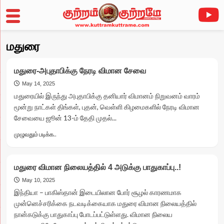
Skip
மதுரை
to
content
மதுரை-அபுதாபிக்கு நேரடி விமான சேவை
May 14, 2025
மதுரையில் இருந்து அபுதாபிக்கு தனியார் விமானம் நிறுவனம் வாரம்
மூன்று நாட்கள் திங்கள், புதன், வெள்ளி கிழமைகளில் நேரடி விமான
சேவையை ஜூன் 13-ம் தேதி முதல்...
Read
முழுவதும் படிக்க..
more
about
மதுரை-
மதுரை விமான நிலையத்தில் 4 அடுக்கு பாதுகாப்பு..!
அபுதாபிக்கு
நேரடி
May 10, 2025
விமான
இந்தியா – பாகிஸ்தான் இடையிலான போர் சூழல் காரணமாக
சேவை
முன்னெச்சரிக்கை நடவடிக்கையாக மதுரை விமான நிலையத்தில்
நான்கடுக்கு பாதுகாப்பு போடப்பட்டுள்ளது. விமான நிலைய