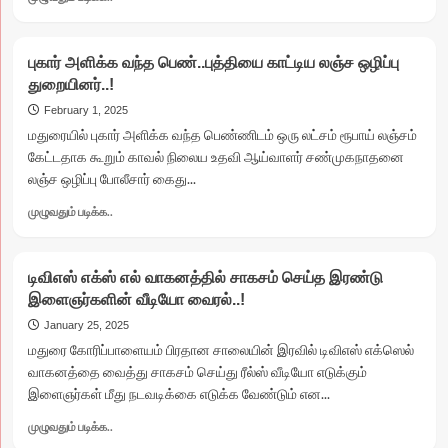
more
about
இன்றும்
புகார் அளிக்க வந்த பெண்..புத்தியை காட்டிய லஞ்ச ஒழிப்பு
நாளையும்
துறையினர்..!
144
தடை
February 1, 2025
உத்தரவு
மதுரையில் புகார் அளிக்க வந்த பெண்ணிடம் ஒரு லட்சம் ரூபாய் லஞ்சம்
அமல்…
கேட்டதாக கூறும் காவல் நிலைய உதவி ஆய்வாளர் சண்முகநாதனை
மதுரை
லஞ்ச ஒழிப்பு போலீசார் கைது...
ஆட்சியர்
அதிரடி
Read
முழுவதும் படிக்க..
உத்தரவு..!
more
about
புகார்
டிவிஎஸ் எக்ஸ் எல் வாகனத்தில் சாகசம் செய்த இரண்டு
அளிக்க
இளைஞர்களின் வீடியோ வைரல்..!
வந்த
பெண்..புத்தியை
January 25, 2025
காட்டிய
மதுரை கோரிப்பாளையம் பிரதான சாலையின் இரவில் டிவிஎஸ் எக்ஸெல்
லஞ்ச
வாகனத்தை வைத்து சாகசம் செய்து ரீல்ஸ் வீடியோ எடுக்கும்
ஒழிப்பு
இளைஞர்கள் மீது நடவடிக்கை எடுக்க வேண்டும் என...
துறையினர்..!
Read
முழுவதும் படிக்க..
more