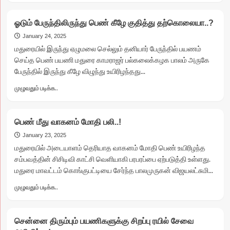
about
டிவிஎஸ்
ஓடும் பேருந்திலிருந்து பெண் கீழே குதித்து தற்கொலையா..?
எக்ஸ்
எல்
January 24, 2025
வாகனத்தில்
மதுரையில் இருந்து ஏழுமலை செல்லும் தனியார் பேருந்தில் பயணம்
சாகசம்
செய்த பெண் பயணி மதுரை காமராஜர் பல்கலைக்கழக பாலம் அருகே
செய்த
பேருந்தில் இருந்து கீழே விழுந்து உயிரிழந்தது...
இரண்டு
இளைஞர்களின்
Read
முழுவதும் படிக்க..
வீடியோ
more
வைரல்..!
about
ஓடும்
பெண் மீது வாகனம் மோதி பலி..!
பேருந்திலிருந்து
பெண்
January 23, 2025
கீழே
மதுரையில் அடையாளம் தெரியாத வாகனம் மோதி பெண் உயிரிழந்த
குதித்து
சம்பவத்தின் சிசிடிவி காட்சி வெளியாகி பரபரப்பை ஏற்படுத்தி உள்ளது.
தற்கொலையா..?
மதுரை மாவட்டம் கொங்குபட்டியை சேர்ந்த பாலமுருகன் விஜயலட்சுமி...
Read
முழுவதும் படிக்க..
more
about
பெண்
சென்னை திரும்பும் பயணிகளுக்கு சிறப்பு ரயில் சேவை
மீது