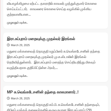
வியாழக்கிழமை ஏற்பட்ட தகராறில் காவலர் முத்துக்குமார் கொலை
செய்யப்பட்டார். காவலரை கொலை செய்த வழக்கில் முக்கிய
குற்றவாளியான...
Read
முழுவதும் படிக்க..
more
about
காவலர்
இரா.சுப்புராம் மறைவுக்கு முதல்வர் இரங்கல்
முத்துக்குமார்
கொலை
March 29, 2025
வழக்கு
மதுரை மக்களவைத் தொகுதி உறுப்பினர் சு.வெங்கடேசனின் தந்தை
:
இரா.சுப்புராம் மறைவுக்கு முதல்வர் மு.க.ஸ்டாலின் இரங்கல்
தேடப்பட்டவர்
தெரிவித்துள்ளார். இரா.சுப்புராம் மறைந்த செய்தியறிந்து மிகவும்
கம்பம்
வருந்தியதாக குறிப்பிட்டுள்ள அவர்,...
வனப்பகுதியில்
என்கவுண்ட்டர்
Read
முழுவதும் படிக்க..
more
about
இரா.சுப்புராம்
MP சு.வெங்கடேசனின் தந்தை காலமானார்..!
மறைவுக்கு
முதல்வர்
March 28, 2025
இரங்கல்
மதுரை மக்களவைத் தொகுதி எம்.பி. சு.வெங்கடேசனின் தந்தையும்,
சிபிஎம் மூத்தத் தலைவர்களில் ஒருவருமான இரா.சுப்புராம் (79)