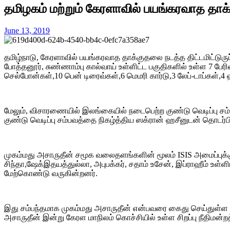
தமிழகம் மற்றும் கேரளாவில் பயங்கரவாத தாக
June 13, 2019
தமிழ்நாடு, கேரளாவில் பயங்கரவாத தாக்குதலை நடத்த திட்டமிட்டு
போத்தனூர், சுண்ணாம்பு கால்வாய் உள்ளிட்ட பகுதிகளில் உள்ள 7 பேர
செல்போன்கள்,10 பென் டிரைவ்கள்,6 மெமரி கார்டு,3 லேப்-டாப்கள்,4 
மேலும், விசாரணையில் இலங்கையில் நடைபெற்ற குண்டு வெடிப்பு சம்
குண்டு வெடிப்பு சம்பவத்தை நிகழ்த்திய ஸக்ரான் ஹசீனுடன் தொடர்ப
முகம்மது அசாருதீன் சமூக வலைதளங்களின் மூலம் ISIS அமைப்புக்கு 
சிந்தா,ஷேக்இதயத்துல்லா, அபுபக்கர், சதாம் உசேன், இப்ராஹீம் உள்
மேற்கொண்டு வருகின்றனர்.
இது சம்பந்தமாக முகம்மது அசாருதீன் என்பவரை கைது செய்துள்ள த
அசாருதீன் இன்று கேரள மாநிலம் கொச்சியில் உள்ள சிறப்பு நீதிமன்