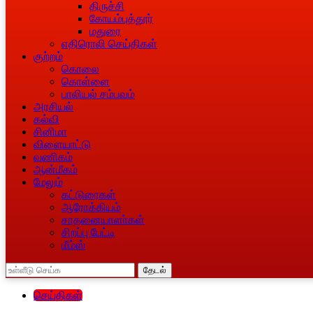
திருச்சி
கோயம்புத்தூர்
மதுரை
எதிரொலி செய்திகள்
குற்றம்
கொலை
கொள்ளை
பாலியல் சம்பவம்
அரசியல்
கல்வி
சினிமா
விளையாட்டு
வணிகம்
ஆன்மீகம்
மேலும்
கட்டுரைகள்
ஆரோக்கியம்
சாதனையாளா்கள்
சிறப்பு பேட்டி
மீம்ஸ்
தேடல்
செய்திகள்