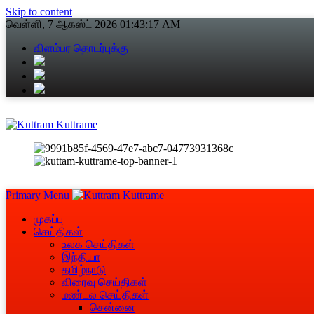
Skip to content
வெள்ளி, 7 ஆகஸ்ட் 2026
01:43:18 AM
விளம்பர தொடர்புக்கு
Primary Menu
முகப்பு
செய்திகள்
உலக செய்திகள்
இந்தியா
தமிழ்நாடு
விரைவு செய்திகள்
மண்டல செய்திகள்
சென்னை