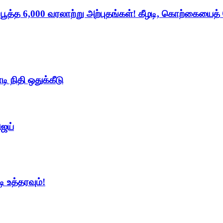
் பூத்த 6,000 வரலாற்று அற்புதங்கள்! கீழடி, கொற்கையைத
ி நிதி ஒதுக்கீடு
ிஜய்
ி உத்தரவும்!