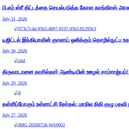
பி.எம் ஸ்ரீ திட்டத்தை செயல்படுத்த கேரள காங்கிரஸ் அரசு
July 31, 2026
டிஜிட்டல் இந்தியாவின் குரலாய் ஒலிக்கும் தொழில்நுட்ப உ
July 30, 2026
திருவாடானை தாசில்தார் ஆண்டியின் ஊழல் சாம்ராஜ்யம்!
July 29, 2026
தள்ளிப்போகும் உள்ளாட்சி தேர்தல்: மாநில நிதி குழு பதவி நீட
July 27, 2026