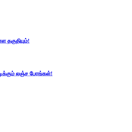
்ள தகுதியும்!
க்கும் லஞ்ச பேரங்கள்!