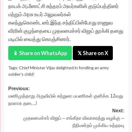
நாயக் அ.மீனாட்சி சுந்தரம் அவர்களின் குடும்பத்தினர்
மற்றும் அரசு உயர் அலுவலர்கள்
கலந்துகொண்டனர்.இந்த சந்திப்பின்போது ராணுவ
வீரரின் குழந்தையை முதலமைச்சர் விஜய் தூக்கி தனது
மடியில் வைத்து கொஞ்சினார்.
📱 Share on WhatsApp
𝕏 Share on X
Tags:
Chief Minister Vijay delighted in fondling an army
soldier's child!
Post
Previous:
மணிமுத்தாறு அருவியில் சுற்றுலா பயணிகள் குளிக்க 12வது
navigation
நாளாக தடை..!
Next:
முதலமைச்சர் விஜய் – சங்கீதா விவாகரத்து வழக்கு –
நீதிமன்றம் முக்கிய உத்தரவு