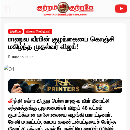
Skip
to
இந்தியா
விரைவு செய்திகள்
content
ராணுவ வீரரின் குழந்தையை கொஞ்சி
மகிழ்ந்த முதல்வர் விஜய்!
June 15, 2026
கீ
ர்த்தி சக்ரா விருது பெற்ற ராணுவ வீரர் மீனாட்சி
சுந்தரத்துக்கு முதலமைச்சர் விஜய் 48 லட்சம்
ரூபாய்க்கான காசோலையை வழங்கி பாராட்டினார்.
தேனி மாவட்டம், காமய கவுண்டன்பட்டியைச் சேர்ந்த
மீனாட்சி சுந்தரம், காஷ்மீர் ராஷ்ட்ரிய ரைபிள் பிரிவில்