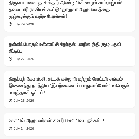
திருவாடானை தாசில்தார் ஆண்டியின் ஊழல் சாம்ராஜ்யம்!
தலையாரி ரகசியக் கூட்டு: தாலுகா அலுவலகத்தை
மூழ்கடிக்கும் லஞ்ச பேரங்கள்!
July 29, 2026
தள்ளிப்போகும் உள்ளாட்சி தேர்தல்: மாநில நிதி குழு பதவி
நீட்டிப்பு
July 27, 2026
திருப்பூர் கே.எம்.சி. சட்டக் கல்லூரி மற்றும் ரோட்டரி சங்கம்
இணைந்து நடத்திய ‘இயற்கையைப் பாதுகாப்போம்’ மாபெரும்
மாரத்தான் ஓட்டம்!
July 26, 2026
கோயில் அலுவலர்கள் 2 பேர் பணியிடை நீக்கம்..!
July 24, 2026