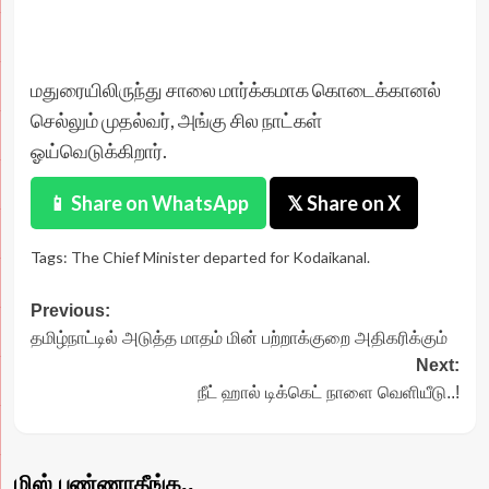
மதுரையிலிருந்து சாலை மார்க்கமாக கொடைக்கானல்
செல்லும் முதல்வர், அங்கு சில நாட்கள்
ஓய்வெடுக்கிறார்.
📱 Share on WhatsApp
𝕏 Share on X
Tags:
The Chief Minister departed for Kodaikanal.
Post
Previous:
தமிழ்நாட்டில் அடுத்த மாதம் மின் பற்றாக்குறை அதிகரிக்கும்
navigation
Next:
நீட் ஹால் டிக்கெட் நாளை வெளியீடு..!
மிஸ் பண்ணாதீங்க..