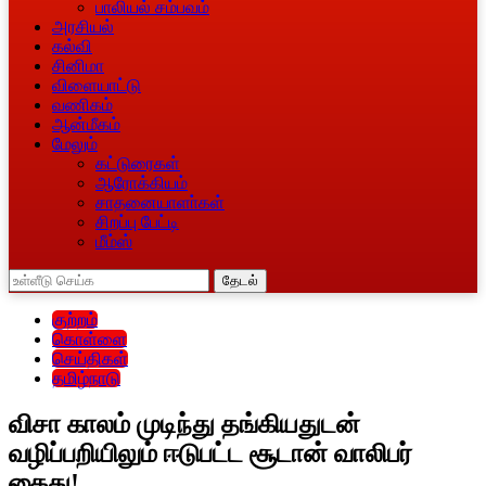
பாலியல் சம்பவம்
அரசியல்
கல்வி
சினிமா
விளையாட்டு
வணிகம்
ஆன்மீகம்
மேலும்
கட்டுரைகள்
ஆரோக்கியம்
சாதனையாளா்கள்
சிறப்பு பேட்டி
மீம்ஸ்
தேடல்
குற்றம்
கொள்ளை
செய்திகள்
தமிழ்நாடு
விசா காலம் முடிந்து தங்கியதுடன்
வழிப்பறியிலும் ஈடுபட்ட சூடான் வாலிபர்
கைது!