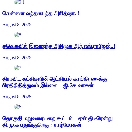
சென்னை வந்தடைந்த அமித்ஷா..!
August 8, 2026
தவெகவில் இணைந்த அதிமுக ஆர்.எஸ்.ராஜேஷ்..!
August 8, 2026
திராவிட கட்சிகளின் ஆட்சியில் காங்கிரஸுக்கு
பிரதிநிதித்துவம் இல்லை – ஜி.கே.வாசன்
August 8, 2026
தொகுதி மறுவரையறை கூட்டம் – ஏன் திடீரென்று
தி.மு.க பதுங்குகிறது : ராஜ்மோகன்