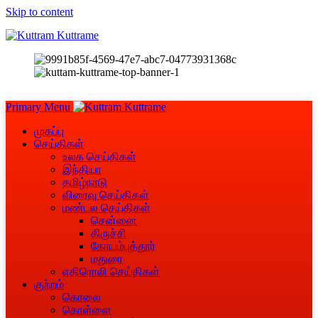
Skip to content
Primary Menu
முகப்பு
செய்திகள்
உலக செய்திகள்
இந்தியா
தமிழ்நாடு
விரைவு செய்திகள்
மண்டல செய்திகள்
சென்னை
திருச்சி
கோயம்புத்தூர்
மதுரை
எதிரொலி செய்திகள்
குற்றம்
கொலை
கொள்ளை