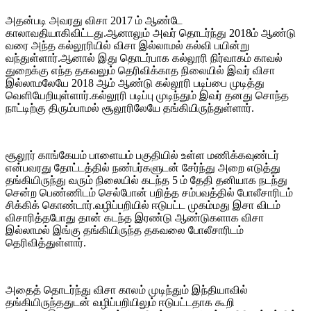
அதன்படி அவரது விசா 2017 ம் ஆண்டே
காலாவதியாகிவிட்டது.ஆனாலும் அவர் தொடர்ந்து 2018ம் ஆண்டு
வரை அந்த கல்லூரியில் விசா இல்லாமல் கல்வி பயின்று
வந்துள்ளார்.ஆனால் இது தொடர்பாக கல்லூரி நிர்வாகம் காவல்
துறைக்கு எந்த தகவலும் தெரிவிக்காத நிலையில் இவர் விசா
இல்லாமலேயே 2018 ஆம் ஆண்டு கல்லூரி படிப்பை முடித்து
வெளியேறியுள்ளார்.கல்லூரி படிப்பு முடிந்தும் இவர் தனது சொந்த
நாட்டிற்கு திரும்பாமல் சூலூரிலேயே தங்கியிருந்துள்ளார்.
சூலூர் காங்கேயம் பாளையம் பகுதியில் உள்ள மணிக்கவுண்டர்
என்பவரது தோட்டத்தில் நண்பர்களுடன் சேர்ந்து அறை எடுத்து
தங்கியிருந்து வரும் நிலையில் கடந்த 5 ம் தேதி தனியாக நடந்து
சென்ற பெண்ணிடம் செல்போன் பறித்த சம்பவத்தில் போலீசாரிடம்
சிக்கிக் கொண்டார்.வழிப்பறியில் ஈடுபட்ட முகம்மது இசா விடம்
விசாரித்தபோது தான் கடந்த இரண்டு ஆண்டுகளாக விசா
இல்லாமல் இங்கு தங்கியிருந்த தகவலை போலீசாரிடம்
தெரிவித்துள்ளார்.
அதைத் தொடர்ந்து விசா காலம் முடிந்தும் இந்தியாவில்
தங்கியிருந்ததுடன் வழிப்பறியிலும் ஈடுபட்டதாக கூறி