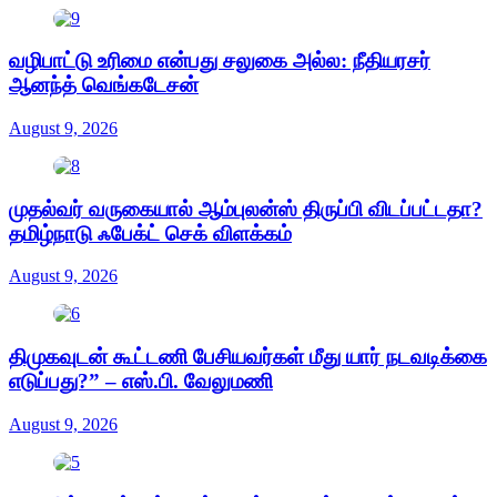
வழிபாட்டு உரிமை என்பது சலுகை அல்ல: நீதியரசர்
ஆனந்த் வெங்கடேசன்
August 9, 2026
முதல்வர் வருகையால் ஆம்புலன்ஸ் திருப்பி விடப்பட்டதா?
தமிழ்நாடு ஃபேக்ட் செக் விளக்கம்
August 9, 2026
திமுகவுடன் கூட்டணி பேசியவர்கள் மீது யார் நடவடிக்கை
எடுப்பது?” – எஸ்.பி. வேலுமணி
August 9, 2026