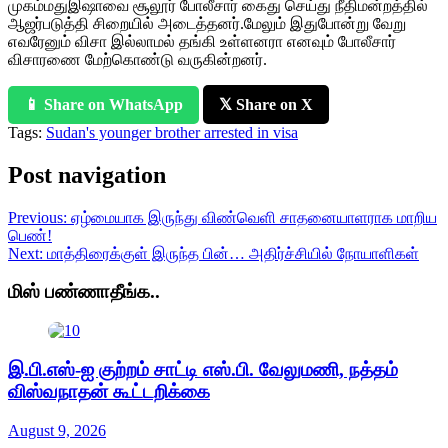
முகம்மதுஇஷாவை சூலூர் போலீசார் கைது செய்து நீதிமன்றத்தில்
ஆஜர்படுத்தி சிறையில் அடைத்தனர்.மேலும் இதுபோன்று வேறு
எவரேனும் விசா இல்லாமல் தங்கி உள்ளனரா எனவும் போலீசார்
விசாரணை மேற்கொண்டு வருகின்றனர்.
📱 Share on WhatsApp
𝕏 Share on X
Tags:
Sudan's younger brother arrested in visa
Post navigation
Previous:
ஏழ்மையாக இருந்து விண்வெளி சாதனையாளராக மாறிய
பெண்!
Next:
மாத்திரைக்குள் இருந்த பின்… அதிர்ச்சியில் நோயாளிகள்
மிஸ் பண்ணாதீங்க..
இ.பி.எஸ்-ஐ குற்றம் சாட்டி எஸ்.பி. வேலுமணி, நத்தம்
விஸ்வநாதன் கூட்டறிக்கை
August 9, 2026