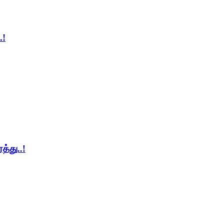
.!
த்து..!