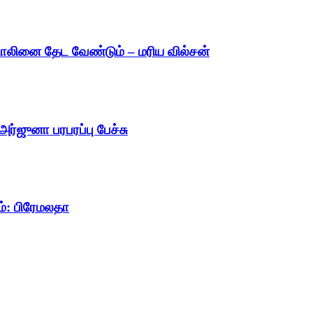
்டாலினை தேட வேண்டும் – மரிய வில்சன்
ர்ஜுனா பரபரப்பு பேச்சு
ம்: பிரேமலதா