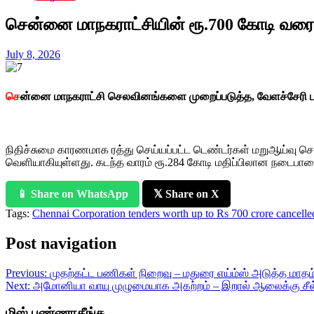
சென்னை மாநகராட்சியின் ரூ.700 கோடி வரைய
July 8, 2026
செ
ன்னை மாநகராட்சி செலவினங்களை முறைப்படுத்த, வேளச்சேரி புதி
நிதிச்சுமை காரணமாக ரத்து செய்யப்பட்ட டெண்டர்கள் மறுஆய்வு செய
வெளியாகியுள்ளது. கடந்த வாரம் ரூ.284 கோடி மதிப்பிலான நடைபாதை தி
📱 Share on WhatsApp
𝕏 Share on X
Tags:
Chennai Corporation tenders worth up to Rs 700 crore cancelled
Post navigation
Previous:
முதற்கட்ட பணிகள் நிறைவு – மதுரை எய்ம்ஸ் அடுத்த மாதம் 
Next:
அமோனியா வாயு முழுமையாக அகற்றம் – இறால் ஆலைக்கு சீல் 
மிஸ் பண்ணாதீங்க..