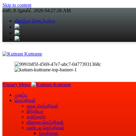
Skip to content
சனி, 8 ஆகஸ்ட் 2026
04:27:29 AM
விளம்பர தொடர்புக்கு
Primary Menu
முகப்பு
செய்திகள்
உலக செய்திகள்
இந்தியா
தமிழ்நாடு
விரைவு செய்திகள்
மண்டல செய்திகள்
சென்னை