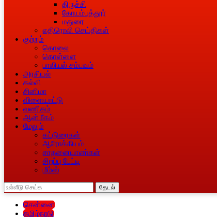
திருச்சி
கோயம்புத்தூர்
மதுரை
எதிரொலி செய்திகள்
குற்றம்
கொலை
கொள்ளை
பாலியல் சம்பவம்
அரசியல்
கல்வி
சினிமா
விளையாட்டு
வணிகம்
ஆன்மீகம்
மேலும்
கட்டுரைகள்
ஆரோக்கியம்
சாதனையாளா்கள்
சிறப்பு பேட்டி
மீம்ஸ்
தேடல்
சென்னை
தமிழ்நாடு