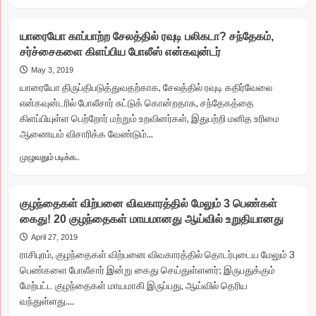
more
about
குற்றம்
யாரையோ காப்பாற்ற சேலத்தில் ரவுடி பலிகடா? சந்தேகம்,
குற்றமே’
சர்ச்சைகளை கிளப்பிய போலீஸ் என்கவுன்டர்
செய்தி
எதிரொலி!!
May 3, 2019
தடைகாலத்தில்
யாரையோ திருப்திபடுத்துவதற்காக, சேலத்தில் ரவுடி கதிர்வேலை
மீன்பிடித்தவர்கள்
என்கவுன்டரில் போலீசார் சுட்டுக் கொன்றதாக, சந்தேகத்தை
மீது
கிளப்பியுள்ள பெற்றோர் மற்றும் உறவினர்கள், இதுபற்றி மனித உரிமை
நடவடிக்கை!
ஆணையம் விசாரிக்க வேண்டும்...
Read
முழுவதும் படிக்க..
more
about
யாரையோ
குழந்தைகள் விற்பனை விவகாரத்தில் மேலும் 3 பெண்கள்
காப்பாற்ற
கைது! 20 குழந்தைகள் மாயமானது ஆய்வில் உறுதியானது
சேலத்தில்
ரவுடி
April 27, 2019
பலிகடா?
ராசிபுரம், குழந்தைகள் விற்பனை விவகாரத்தில் தொடர்புடைய மேலும் 3
சந்தேகம்,
பெண்களை போலீசார் இன்று கைது செய்துள்ளனர்; இருபதுக்கும்
சர்ச்சைகளை
மேற்பட்ட குழந்தைகள் மாயமாகி இருப்பது, ஆய்வில் தெரிய
கிளப்பிய
வந்துள்ளது....
போலீஸ்
என்கவுன்டர்