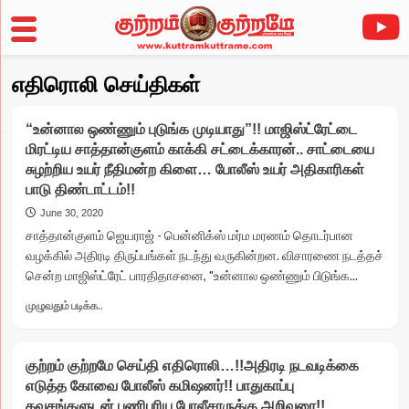
Skip
எதிரொலி செய்திகள்
to
content
“உன்னால ஒண்ணும் புடுங்க முடியாது”!! மாஜிஸ்ட்ரேட்டை
மிரட்டிய சாத்தான்குளம் காக்கி சட்டைக்காரன்.. சாட்டையை
சுழற்றிய உயர் நீதிமன்ற கிளை… போலீஸ் உயர் அதிகாரிகள்
பாடு திண்டாட்டம்!!
June 30, 2020
சாத்தான்குளம் ஜெயராஜ் - பென்னிக்ஸ் மர்ம மரணம் தொடர்பான
வழக்கில் அதிரடி திருப்பங்கள் நடந்து வருகின்றன. விசாரணை நடத்தச்
சென்ற மாஜிஸ்ட்ரேட் பாரதிதாசனை, "உன்னால ஒண்ணும் பிடுங்க...
Read
முழுவதும் படிக்க..
more
about
“உன்னால
குற்றம் குற்றமே செய்தி எதிரொலி…!!அதிரடி நடவடிக்கை
ஒண்ணும்
எடுத்த கோவை போலீஸ் கமிஷனர்!! பாதுகாப்பு
புடுங்க
கவசங்களுடன் பணிபுரிய போலீசாருக்கு அறிவுரை!!
முடியாது”!!