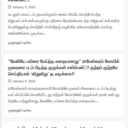
இல்லையாம்!”
ஒரே
January 8, 2020
நாளில்
கடலூர் மாவட்டம் குமளங்குளம் ஊராட்சியில், வெற்றி பெற்ற
‘அந்தர்
ஜெயலட்சுமி என்பவருக்கு பதிலாக தோல்வியடைந்த விஜயலட்சுமி என்ற
பல்டி’யடித்த
பெண்ணுக்கு வெற்றிச் சான்றிதழ் வழங்கிய விவகாரத்தில், வாக்கு
கே.எஸ்
எண்ணிக்கை முடிவை...
அழகிரி!!
Read
முழுவதும் படிக்க..
more
about
ஜெயலட்சுமிக்கு
“வேலியே பயிரை மேய்ந்த கதையானது” ராமேஸ்வரம் கோயில்
பதிலாக
மூலவரை படம் பிடித்த குருக்கள் சஸ்பென்ட்!! குற்றம் குற்றமே
விஜயலட்சுமிக்கு
செய்தியால் ‘விறுவிறு’ நடவடிக்கை!!
வெற்றி
சான்றிதழ்
January 8, 2020
வழங்கிய
ராமேஸ்வரம் ராமநாதசுவாமி கோயிலில் மூலவர் சிலையை படம் பிடித்து
விவகாரம்..!!
வாட்ஸ்அப்பில் வெளியிட்டது அந்தக் கோயிலின் குருக்கள் தான் என்பது
தேர்தல்
தெரிய வந்துள்ளது. வேலியே பயிரை மேய்ந்த கதையாக,...
அதிகாரி
அதிரடியாக
Read
முழுவதும் படிக்க..
சஸ்பென்ட்!!
more
about
“வேலியே