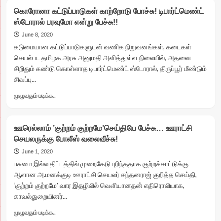
கொரொனாவை
கொரோனா கட்டுப்பாடுகள் காற்றோடு போச்சு! டிபார்ட்மெண்ட்
விட
ஸ்டோரால் பரவுமோ என்று பேச்சு!!
கொடிய
காக்கிகள்!?
June 8, 2020
சாத்தான்குளத்தில்
கடுமையான கட்டுப்பாடுகளுடன் வணிக நிறுவனங்கள், கடைகள்
“இரண்டு
செயல்பட தமிழக அரசு அனுமதி அளித்துள்ள நிலையில், அதனை
சாத்தான்களின்
சிறிதும் கண்டு கொள்ளாத டிபார்ட்மெண்ட் ஸ்டோரால், திருப்பூர் மீண்டும்
அடங்காத
சிவப்பு...
ஆட்டம்…!”
குடிமக்கள்
Read
முழுவதும் படிக்க..
உயிரை
more
குடிக்க
about
அதிகாரம்
கொரோனா
தந்ததா
ஊரெல்லாம் ’குற்றம் குற்றமே’செய்தியே பேச்சு… ஊராட்சி
கட்டுப்பாடுகள்
சட்டம்?
செயலருக்கு போலீஸ் வலைவீச்சு!
காற்றோடு
போச்சு!
June 1, 2020
டிபார்ட்மெண்ட்
பசுமை இல்ல திட்டத்தில் முறைகேடு புரிந்ததாக குற்றச்சாட்டுக்கு
ஸ்டோரால்
ஆளான அ.மனக்குடி ஊராட்சி செயலர் சந்தனராஜ் குறித்த செய்தி,
பரவுமோ
‘குற்றம் குற்றமே’ வார இதழிலில் வெளியானதன் எதிரொலியாக,
என்று
காவல்துறையினர்...
பேச்சு!!
Read
முழுவதும் படிக்க..
more