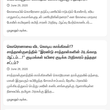
மாஜிஸ்ட்ரேட்டை
June 29, 2020
மிரட்டிய
கோவையில் கொரோனா தடுப்பு பணியில் ஈடுபடும் போலீசார், உரிய
சாத்தான்குளம்
பாதுகாப்பு கவசங்களுடன் பணிபுரிகின்றனரா? என கோவை மாநகர
காக்கி
போலீஸ் கமிஷனர் சுமித் சரண் அதிரடி ஆய்வு மேற்கொண்டார்....
சட்டைக்காரன்..
சாட்டையை
Read
முழுவதும் படிக்க..
சுழற்றிய
more
உயர்
about
நீதிமன்ற
குற்றம்
கிளை…
கொரொனாவை விட கொடிய காக்கிகள்!?
குற்றமே
போலீஸ்
சாத்தான்குளத்தில் “இரண்டு சாத்தான்களின் அடங்காத
செய்தி
உயர்
ஆட்டம்…!” குடிமக்கள் உயிரை குடிக்க அதிகாரம் தந்ததா
எதிரொலி…!!
அதிகாரிகள்
அதிரடி
சட்டம்?
பாடு
நடவடிக்கை
June 28, 2020
திண்டாட்டம்!!
எடுத்த
சாத்தான்குளத்தில் காக்கிகளின் கொடூரமான தாக்குதலில் தந்தை,
கோவை
மகன் இருவரும் உயிரிழந்த சோகச்சம்பவம், தேசிய அளவில்
போலீஸ்
முக்கியத்துவம் பெற்று பலரின் கண்டனங்களுக்கு ஆளாகியுள்ள
கமிஷனர்!!
பாதுகாப்பு
நிலையில், தமிழக அரசுக்கு இந்த...
கவசங்களுடன்
Read
முழுவதும் படிக்க..
பணிபுரிய
more
போலீசாருக்கு
about
அறிவுரை!!