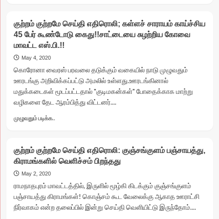
about
ஊரெல்லாம்
குற்றம் குற்றமே செய்தி எதிரொலி; கள்ளச் சாராயம் காய்ச்சிய
’குற்றம்
45 பேர் கூண்டோடு கைது!!சாட்டையை சுழற்றிய கோவை
குற்றமே’செய்தியே
மாவட்ட எஸ்.பி.!!
பேச்சு…
ஊராட்சி
May 4, 2020
செயலருக்கு
கொரோனா வைரஸ் பரவலை தடுக்கும் வகையில் நாடு முழுவதும்
போலீஸ்
ஊரடங்கு அறிவிக்கப்பட்டு அமலில் உள்ளது.ஊரடங்கினால்
வலைவீச்சு!
மதுக்கடைகள் மூடப்பட்டதால் "குடிமகன்கள்" போதைக்காக மாற்று
வழிகளை தேட ஆரம்பித்து விட்டனர்....
Read
முழுவதும் படிக்க..
more
about
குற்றம்
குற்றம் குற்றமே செய்தி எதிரொலி: குஞ்சங்குளம் பஞ்சாயத்து,
குற்றமே
கிராமங்களில் வெளிச்சம் பிறந்தது
செய்தி
எதிரொலி;
May 2, 2020
கள்ளச்
ராமநாதபுரம் மாவட்டத்தில், இருளில் மூழ்கி கிடக்கும் குஞ்சங்குளம்
சாராயம்
பஞ்சாயத்து கிராமங்கள்! கொஞ்சம் கூட வேலைக்கு ஆகாத ஊராட்சி
காய்ச்சிய
நிர்வாகம் என்ற தலைப்பில் இன்று செய்தி வெளியிட்டு இருந்தோம்....
45
பேர்