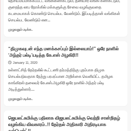
தேசியமயமாக்கப்பட்ட வங்கிகளாகட்டும், தனியார் வங்கி களாகட்டும்,
கொரோனா
குறைந்த லாப நோக்கில் மக்களுக்கு சேவை வழங்குவதை
வைரஸ்
கடமையாகக் கொண்டு செயல்பட வேண்டும். இப்படித்தான் வங்கிகள்
நோய்
செயல்பட வேண்டும் என...
பரவலாம்
என்கிற
Read
முழுவதும் படிக்க..
பயத்தில்
more
ஏற்படுத்திய
about
தடுப்புகள்
‘அடாவடி
அகற்றம்!
“திமுகவுடன் எந்த மனக்கசப்பும் இல்லையாம்!” ஒரே நாளில்
வட்டி’
‘அந்தர் பல்டி’யடித்த கே.எஸ் அழகிரி!!
கறார்
வசூல்…!
January 11, 2020
கமிஷன்
உள்ளாட்சித் தேர்தலில் கூட்டணி தர்மத்திற்கு புறம்பாக திமுக
கறக்கும்
செயல்படுவதாக நேற்று பரபரப்பான அறிக்கை வெளியிட்ட தமிழக
அதிகாரிகள்..!!
காங்கிரஸ் தலைவர் கே.எஸ்.அழகிரி ஒரே நாளில் அந்தர் பல்டி
திருப்பூர் TMB
அடித்துள்ளார்....
வங்கிகிளையில்
இப்படியும்
Read
முழுவதும் படிக்க..
மோசடி!!
more
about
“திமுகவுடன்
ஜெயலட்சுமிக்கு பதிலாக விஜயலட்சுமிக்கு வெற்றி சான்றிதழ்
எந்த
வழங்கிய விவகாரம்..!! தேர்தல் அதிகாரி அதிரடியாக
மனக்கசப்பும்
சஸ்பென்ட்!!