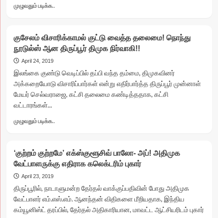
Read
முழுவதும் படிக்க..
more
about
குழந்தைகள்
குசேலம் விசாரிக்காமல் குட்டு வைத்த தலைமை! நொந்து
விற்பனை
நூடுல்ஸ் ஆன திருப்பூர் திமுக நிர்வாகி!!
விவகாரத்தில்
மேலும்
April 24, 2019
3
இலங்கை குண்டு வெடிப்பில் தப்பி வந்த தம்மை, திமுகவினர்
பெண்கள்
அக்கறையோடு விசாரிப்பார்கள் என்று எதிர்பார்த்த திருப்பூர் முன்னாள்
கைது!
மேயர் செல்வராஜை, கட்சி தலைமை கண்டித்ததாக, கட்சி
20
வட்டாரங்கள்...
குழந்தைகள்
மாயமானது
Read
முழுவதும் படிக்க..
ஆய்வில்
more
உறுதியானது
about
குசேலம்
‘குற்றம் குற்றமே’ எக்ஸ்குளூசிவ் பாலோ- அப்! அதிமுக
விசாரிக்காமல்
வேட்பாளருக்கு எதிராக கலெக்டரிம் புகார்
குட்டு
வைத்த
April 23, 2019
தலைமை!
திருப்பூரில், நாடாளுமன்ற தேர்தல் வாக்குப்பதிவின் போது அதிமுக
நொந்து
வேட்பாளர் எம்.எஸ்.எம். ஆனந்தன் விதிகளை மீறியதாக, இந்திய
நூடுல்ஸ்
கம்யூனிஸ்ட் தரப்பில், தேர்தல் அதிகாரியான, மாவட்ட ஆட்சியரிடம் புகார்
ஆன