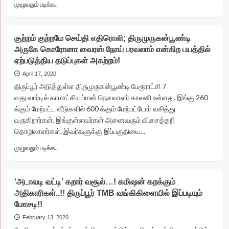
Read
முழுவதும் படிக்க..
கூண்டோடு
more
கைது!!
about
சாட்டையை
குற்றம்
குற்றம் குற்றமே செய்தி எதிரொலி; திருமுருகன்பூண்டி
சுழற்றிய
குற்றமே
கோவை
அருகே கொரோனா வைரஸ் நோய் பரவலாம் என்கிற பயத்தில்
செய்தி
மாவட்ட
ஏற்படுத்திய தடுப்புகள் அகற்றம்!
எதிரொலி:
எஸ்.பி.!!
குஞ்சங்குளம்
April 17, 2020
பஞ்சாயத்து,
திருப்பூர் அடுத்துள்ள திருமுருகன்பூண்டி பேரூராட்சி 7
கிராமங்களில்
வது வார்டில் காமாட்சியம்மன் நெசவாளர் காலனி உள்ளது. இங்கு 260
வெளிச்சம்
க்கும் மேற்பட்ட வீடுகளில் 600 க்கும் மேற்பட்டோர் வசித்து
பிறந்தது
வருகிறார்கள். இங்குள்ளவர்கள் அனைவரும் விசைத்தறி
தொழிலாளர்கள். இவர்களுக்கு இப்பகுதியை...
Read
முழுவதும் படிக்க..
more
about
குற்றம்
‘அடாவடி வட்டி’ கறார் வசூல்…! கமிஷன் கறக்கும்
குற்றமே
அதிகாரிகள்..!! திருப்பூர் TMB வங்கிகிளையில் இப்படியும்
செய்தி
மோசடி!!
எதிரொலி;
திருமுருகன்பூண்டி
February 13, 2020
அருகே