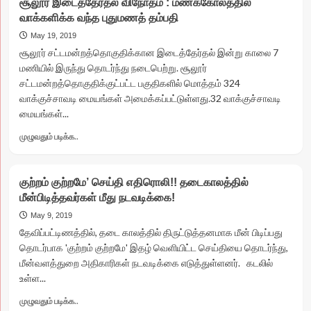
சூலூர் இடைத்தேர்தல் விநோதம் : மணக்கோலத்தில்
பயிரை
வாக்களிக்க வந்த புதுமணத் தம்பதி
மேய்ந்த
கதையானது”
May 19, 2019
ராமேஸ்வரம்
சூலூர் சட்டமன்றத்தொகுதிக்கான இடைத்தேர்தல் இன்று காலை 7
கோயில்
மணியில் இருந்து தொடர்ந்து நடைபெற்று. சூலூர்
மூலவரை
சட்டமன்றத்தொகுதிக்குட்பட்ட பகுதிகளில் மொத்தம் 324
படம்
வாக்குச்சாவடி மையங்கள் அமைக்கப்பட்டுள்ளது.32 வாக்குச்சாவடி
பிடித்த
மையங்கள்...
குருக்கள்
சஸ்பென்ட்!!
Read
முழுவதும் படிக்க..
குற்றம்
more
குற்றமே
about
செய்தியால்
சூலூர்
‘விறுவிறு’
குற்றம் குற்றமே’ செய்தி எதிரொலி!! தடைகாலத்தில்
இடைத்தேர்தல்
நடவடிக்கை!!
மீன்பிடித்தவர்கள் மீது நடவடிக்கை!
விநோதம்
:
May 9, 2019
மணக்கோலத்தில்
தேவிப்பட்டிணத்தில், தடை காலத்தில் திருட்டுத்தனமாக மீன் பிடிப்பது
வாக்களிக்க
தொடர்பாக 'குற்றம் குற்றமே' இதழ் வெளியிட்ட செய்தியை தொடர்ந்து,
வந்த
மீன்வளத்துறை அதிகாரிகள் நடவடிக்கை எடுத்துள்ளனர். கடலில்
புதுமணத்
உள்ள...
தம்பதி
Read
முழுவதும் படிக்க..