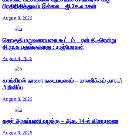
பிரதிநிதித்துவம் இல்லை – ஜி.கே.வாசன்
August 8, 2026
தொகுதி மறுவரையறை கூட்டம் – ஏன் திடீரென்று
தி.மு.க பதுங்குகிறது : ராஜ்மோகன்
August 8, 2026
காங்கிரஸ் நாளை நடைபயணம் – மாணிக்கம் தாகூர்
அறிவிப்பு
August 8, 2026
கரூர் அரசுப்பணி வழக்கு – ஆக. 14-ல் விசாரணை
August 8, 2026