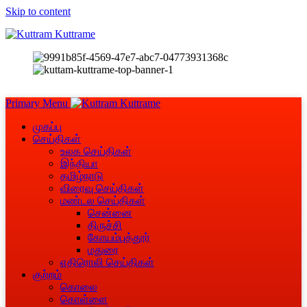
Skip to content
Primary Menu
முகப்பு
செய்திகள்
உலக செய்திகள்
இந்தியா
தமிழ்நாடு
விரைவு செய்திகள்
மண்டல செய்திகள்
சென்னை
திருச்சி
கோயம்புத்தூர்
மதுரை
எதிரொலி செய்திகள்
குற்றம்
கொலை
கொள்ளை