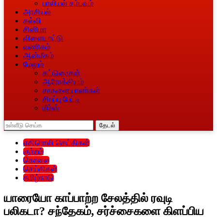
பாலியல் சம்பவம்
அரசியல்
கல்வி
சினிமா
விளையாட்டு
வணிகம்
ஆன்மீகம்
மேலும்
கட்டுரைகள்
ஆரோக்கியம்
சாதனையாளா்கள்
சிறப்பு பேட்டி
மீம்ஸ்
தேடல்
எதிரொலி செய்திகள்
குற்றம்
கொலை
செய்திகள்
தமிழ்நாடு
யாரையோ காப்பாற்ற சேலத்தில் ரவுடி
பலிகடா? சந்தேகம், சர்ச்சைகளை கிளப்பிய