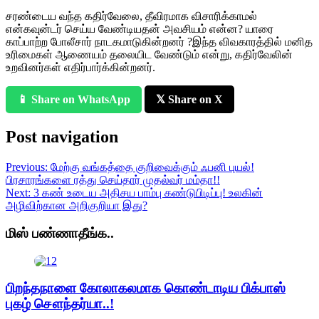
சரண்டைய வந்த கதிர்வேலை, தீவிரமாக விசாரிக்காமல்
என்கவுன்டர் செய்ய வேண்டியதன் அவசியம் என்ன? யாரை
காப்பாற்ற போலீசார் நாடகமாடுகின்றனர் ?இந்த விவகாரத்தில் மனித
உரிமைகள் ஆணையம் தலையிட வேண்டும் என்று, கதிர்வேலின்
உறவினர்கள் எதிர்பார்க்கின்றனர்.
📱 Share on WhatsApp
𝕏 Share on X
Post navigation
Previous:
மேற்கு வங்கத்தை குறிவைக்கும் ஃபனி புயல்!
பிரசாரங்களை ரத்து செய்தார் முதல்வர் மம்தா!!
Next:
3 கண் உடைய அதிசய பாம்பு கண்டுபிடிப்பு! உலகின்
அழிவிற்கான அறிகுறியா இது?
மிஸ் பண்ணாதீங்க..
பிறந்தநாளை கோலாகலமாக கொண்டாடிய பிக்பாஸ்
புகழ் சௌந்தர்யா..!