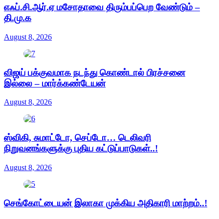
எஃப்.சி.ஆர்.ஏ மசோதாவை திரும்பப்பெற வேண்டும் –
தி.மு.க
August 8, 2026
விஜய் பக்குவமாக நடந்து கொண்டால் பிரச்சனை
இல்லை – மார்க்கண்டேயன்
August 8, 2026
ஸ்விகி, சுமாட்டோ, செப்டோ… டெலிவரி
நிறுவனங்களுக்கு புதிய கட்டுப்பாடுகள்..!
August 8, 2026
செங்கோட்டையன் இலாகா முக்கிய அதிகாரி மாற்றம்..!