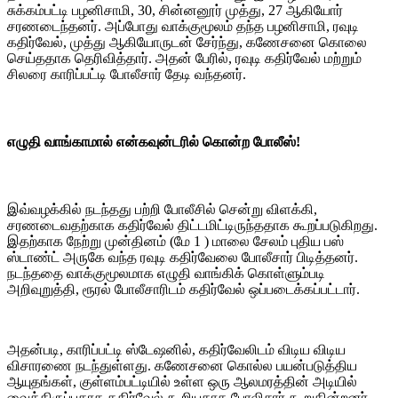
சுக்கம்பட்டி பழனிசாமி, 30, சின்னனூர் முத்து, 27 ஆகியோர்
சரணடைந்தனர். அப்போது வாக்குமூலம் தந்த பழனிசாமி, ரவுடி
கதிர்வேல், முத்து ஆகியோருடன் சேர்ந்து, கணேசனை கொலை
செய்ததாக தெரிவித்தார். அதன் பேரில், ரவுடி கதிர்வேல் மற்றும்
சிலரை காரிப்பட்டி போலீசார் தேடி வந்தனர்.
எழுதி வாங்காமால் என்கவுன்டரில் கொன்ற போலீஸ்!
இவ்வழக்கில் நடந்தது பற்றி போலீசில் சென்று விளக்கி,
சரணடைவதற்காக கதிர்வேல் திட்டமிட்டிருந்ததாக கூறப்படுகிறது.
இதற்காக நேற்று முன்தினம் (மே 1 ) மாலை சேலம் புதிய பஸ்
ஸ்டாண்ட் அருகே வந்த ரவுடி கதிர்வேலை போலீசார் பிடித்தனர்.
நடந்ததை வாக்குமூலமாக எழுதி வாங்கிக் கொள்ளும்படி
அறிவுறுத்தி, ரூரல் போலீசாரிடம் கதிர்வேல் ஒப்படைக்கப்பட்டார்.
அதன்படி, காரிப்பட்டி ஸ்டேஷனில், கதிர்வேலிடம் விடிய விடிய
விசாரணை நடந்துள்ளது. கணேசனை கொல்ல பயன்படுத்திய
ஆயுதங்கள், குள்ளம்பட்டியில் உள்ள ஒரு ஆலமரத்தின் அடியில்
வைத்திருப்பதாக கதிர்வேல் கூறியதாக போலிசார் கூறுகின்றனர்.