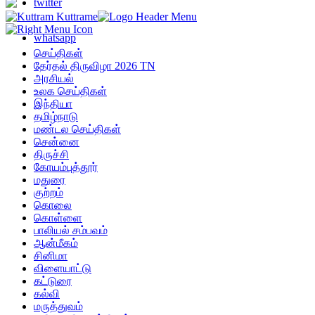
twitter
whatsapp
செய்திகள்
தேர்தல் திருவிழா 2026 TN
அரசியல்
உலக செய்திகள்
இந்தியா
தமிழ்நாடு
மண்டல செய்திகள்
சென்னை
திருச்சி
கோயம்புத்தூர்
மதுரை
குற்றம்
கொலை
கொள்ளை
பாலியல் சம்பவம்
ஆன்மீகம்
சினிமா
விளையாட்டு
கட்டுரை
கல்வி
மருத்துவம்