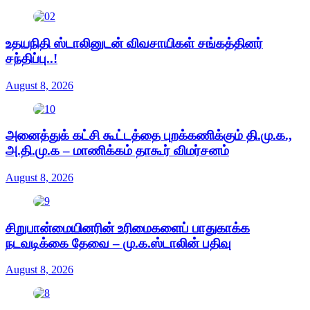
உதயநிதி ஸ்டாலினுடன் விவசாயிகள் சங்கத்தினர்
சந்திப்பு..!
August 8, 2026
அனைத்துக் கட்சி கூட்டத்தை புறக்கணிக்கும் தி.மு.க.,
அ.தி.மு.க – மாணிக்கம் தாகூர் விமர்சனம்
August 8, 2026
சிறுபான்மையினரின் உரிமைகளைப் பாதுகாக்க
நடவடிக்கை தேவை – மு.க.ஸ்டாலின் பதிவு
August 8, 2026