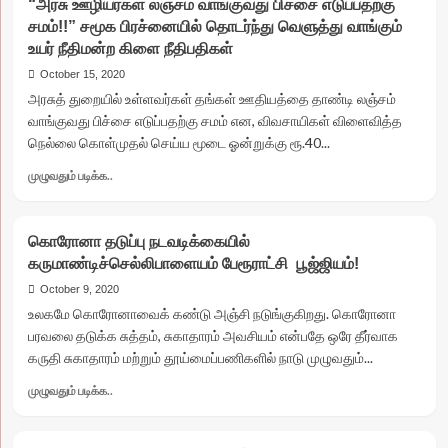
“அரசு ஊழியர்கள் லஞ்சம் வாங்குவது பிச்சை எடுப்பதற்கு
நடப்பது
மு.க.
சமம்!!” சமூக பிரச்னையில் தொடர்ந்து வெளுத்து வாங்கும்
மக்களாட்சியா..?
ஸ்டாலின்
உயர் நீதிமன்ற கிளை நீதிபதிகள்
ஆளுநர்
அழைப்பு
ஆட்சியா..?”
October 15, 2020
கூட்டணி
அரசுத் துறையில் உள்ளவர்கள் தங்கள் ஊதியத்தை தாண்டி லஞ்சம்
என்றும்
வாங்குவது பிச்சை எடுப்பதற்கு சமம் என, விவசாயிகள் விளைவித்த
பாராமல்
நெல்லை கொள்முதல் செய்ய மூடை ஓன்றுக்கு ரூ.40...
பாமக
நிறுவனர்
Read
முழுவதும் படிக்க..
ராமதாஸ்
more
திடீர்
about
கொந்தளிப்பு..
“அரசு
என்ன
கொரோனா தடுப்பு நடவடிக்கையில்
ஊழியர்கள்
காரணம்?
கருமாண்டிச்செல்லிபாளையம் பேரூராட்சி பூஜ்ஜியம்!
லஞ்சம்
வாங்குவது
October 9, 2020
பிச்சை
உலகமே கொரோனாவைக் கண்டு அஞ்சி நடுங்குகிறது. கொரோனா
எடுப்பதற்கு
பரவலை தடுக்க சுத்தம், சுகாதாரம் அவசியம் என்பதே ஒரே தீர்வாக
சமம்!!”
கருதி சுகாதாரம் மற்றும் தூய்மைப்பணிகளில் நாடு முழுவதும்...
சமூக
பிரச்னையில்
Read
முழுவதும் படிக்க..
தொடர்ந்து
more
வெளுத்து
about
வாங்கும்
கொரோனா