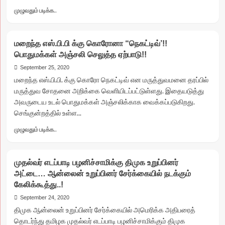
தியேட்டர்கள்
Read
முழுவதும் படிக்க..
திறப்பு
more
இல்லை!!
about
என்னத்த
மறைந்த எஸ்.பி.பி க்கு கொரோனா “நெகட்டிவ்’!!
சொல்ல…?
பொதுமக்கள் அஞ்சலி செலுத்த ஏற்பாடு!!
“மறைந்த
எஸ்.பி.பி.க்கு
September 25, 2020
பதிலாக
மறைந்த எஸ்.பி.பி. க்கு கொரோ நெகட்டிவ் என மருத்துவமனை தரப்பில்
உயிருடன்
மருத்துவ சோதனை அறிக்கை வெளியிடப்பட்டுள்ளது. இதையடுத்து
இருக்கும்
அவருடைய உடல் பொதுமக்கள் அஞ்சலிக்காக வைக்கப்படுகிறது.
அதிமுக
செங்குன்றத்தில் உள்ள...
எம்.பி.,
எஸ்.ஆர்.பிக்கு
Read
முழுவதும் படிக்க..
இரங்கல்”
more
அமைச்சர்
about
செல்லூராரின்
மறைந்த
அடுத்த
முதல்வர் எடப்பாடி பழனிச்சாமிக்கு திமுக உறுப்பினர்
எஸ்.பி.பி
உளறல்!!
அட்டை… ஆன்லைன் உறுப்பினர் சேர்க்கையில் நடக்கும்
க்கு
கேலிக்கூத்து..!
கொரோனா
“நெகட்டிவ்’!!
September 24, 2020
பொதுமக்கள்
திமுக ஆன்லைன் உறுப்பினர் சேர்க்கையில் அமெரிக்க அதிபரைத்
அஞ்சலி
தொடர்ந்து தமிழக முதல்வர் எடப்பாடி பழனிச்சாமிக்கும் திமுக
செலுத்த