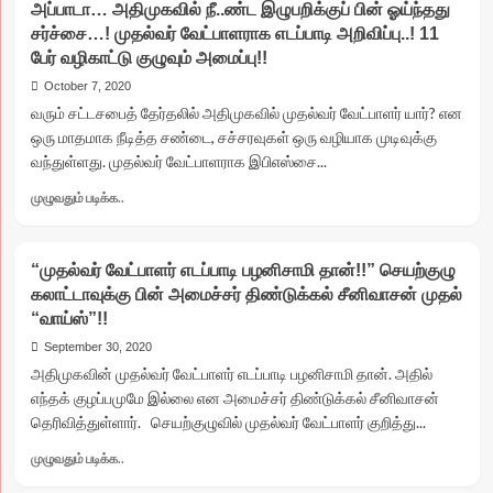
அப்பாடா… அதிமுகவில் நீ..ண்ட இழுபறிக்குப் பின் ஓய்ந்தது
உயர்
தடுப்பு
நீதிமன்ற
சர்ச்சை…! முதல்வர் வேட்பாளராக எடப்பாடி அறிவிப்பு..! 11
நடவடிக்கையில்
கிளை
பேர் வழிகாட்டு குழுவும் அமைப்பு!!
கருமாண்டிச்செல்லிபாளையம்
நீதிபதிகள்
பேரூராட்சி
October 7, 2020
பூஜ்ஜியம்!
வரும் சட்டசபைத் தேர்தலில் அதிமுகவில் முதல்வர் வேட்பாளர் யார்? என
ஒரு மாதமாக நீடித்த சண்டை, சச்சரவுகள் ஒரு வழியாக முடிவுக்கு
வந்துள்ளது. முதல்வர் வேட்பாளராக இபிஎஸ்சை...
Read
முழுவதும் படிக்க..
more
about
அப்பாடா…
“முதல்வர் வேட்பாளர் எடப்பாடி பழனிசாமி தான்!!” செயற்குழு
அதிமுகவில்
கலாட்டாவுக்கு பின் அமைச்சர் திண்டுக்கல் சீனிவாசன் முதல்
நீ..ண்ட
“வாய்ஸ்”!!
இழுபறிக்குப்
பின்
September 30, 2020
ஓய்ந்தது
அதிமுகவின் முதல்வர் வேட்பாளர் எடப்பாடி பழனிசாமி தான். அதில்
சர்ச்சை…!
எந்தக் குழப்பமுமே இல்லை என அமைச்சர் திண்டுக்கல் சீனிவாசன்
முதல்வர்
தெரிவித்துள்ளார். செயற்குழுவில் முதல்வர் வேட்பாளர் குறித்து...
வேட்பாளராக
எடப்பாடி
Read
முழுவதும் படிக்க..
அறிவிப்பு..!
more
11