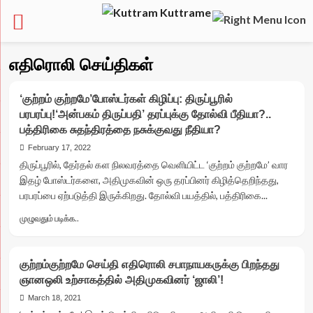
Skip
எதிரொலி செய்திகள்
to
content
‘குற்றம் குற்றமே’போஸ்டர்கள் கிழிப்பு: திருப்பூரில்
பரபரப்பு!‘அன்பகம் திருப்பதி’ தரப்புக்கு தோல்வி பீதியா?..
பத்திரிகை சுதந்திரத்தை நசுக்குவது நீதியா?
February 17, 2022
திருப்பூரில், தேர்தல் கள நிலவரத்தை வெளியிட்ட ‘குற்றம் குற்றமே’ வார
இதழ் போஸ்டர்களை, அதிமுகவின் ஒரு தரப்பினர் கிழித்தெறிந்தது,
பரபரப்பை ஏற்படுத்தி இருக்கிறது. தோல்வி பயத்தில், பத்திரிகை...
Read
முழுவதும் படிக்க..
more
about
‘குற்றம்
குற்றம்குற்றமே செய்தி எதிரொலி சபாநாயகருக்கு பிறந்தது
குற்றமே’போஸ்டர்கள்
ஞானஒலி உற்சாகத்தில் அதிமுகவினர் ‘ஜாலி’!
கிழிப்பு:
திருப்பூரில்
March 18, 2021
பரபரப்பு!‘அன்பகம்