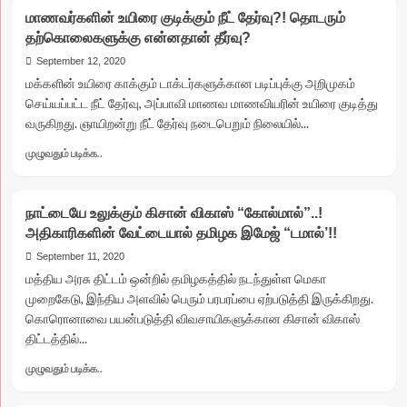
“எல்லாம்
ராதாகிருஷ்ணன்
மாணவர்களின் உயிரை குடிக்கும் நீட் தேர்வு?! தொடரும்
எனக்குத்
உதவியாளரின்
தற்கொலைகளுக்கு என்னதான் தீர்வு?
தெரியும்”
மழுப்பல்
என்ற
September 12, 2020
பதிலால்
ஆணவத்தின்
மக்களின் உயிரை காக்கும் டாக்டர்களுக்கான படிப்புக்கு அறிமுகம்
குழப்பம்!!
அடையாளத்தோடு
செய்யப்பட்ட நீட் தேர்வு, அப்பாவி மாணவ மாணவியரின் உயிரை குடித்து
பேசுவதா?
வருகிறது. ஞாயிறன்று நீட் தேர்வு நடைபெறும் நிலையில்...
முதல்வர்
எடப்பாடி
Read
முழுவதும் படிக்க..
மீது
more
மு.க.ஸ்டாலின்
about
பாய்ச்சல்!!
மாணவர்களின்
நாட்டையே உலுக்கும் கிசான் விகாஸ் “கோல்மால்”..!
உயிரை
அதிகாரிகளின் வேட்டையால் தமிழக இமேஜ் “டமால்’!!
குடிக்கும்
நீட்
September 11, 2020
தேர்வு?!
மத்திய அரசு திட்டம் ஒன்றில் தமிழகத்தில் நடந்துள்ள மெகா
தொடரும்
முறைகேடு, இந்திய அளவில் பெரும் பரபரப்பை ஏற்படுத்தி இருக்கிறது.
தற்கொலைகளுக்கு
கொரொனாவை பயன்படுத்தி விவசாயிகளுக்கான கிசான் விகாஸ்
என்னதான்
திட்டத்தில்...
தீர்வு?
Read
முழுவதும் படிக்க..
more
about