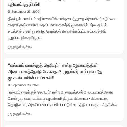
கட்டியதே
பதிலால் குழப்பம்!!
ஜெயலலிதாதான்”
September 23, 2020
என்று
திருப்பூர் மாவட்டம் உடுமலையில் கால்நடைத்துறை அமைச்சர் உடுமலை
கூறுவார்…
ராதாகிருஷ்ணனின் உதவியாளரை கத்தி முனையில் மர்ம கும்பல்
முதல்வர்
கடத்திச் சென்று சிறிது நேரத்தில் விடுவிக்கப்பட்ட சம்பவத்தில்
எடப்பாடி
பழனிச்சாமி
குழப்பம் நிலவுகிறது....
குறித்து
Read
முழுவதும் படிக்க..
துரைமுருகன்
more
கிண்டல்!!
about
பர்ஸ்
“எல்லாம் எனக்குத் தெரியும்” என்ற ஆணவத்தின்
இல்லை…
அடையாளத்தோடு பேசுவதா? முதல்வர் எடப்பாடி மீது
ஏடிஎம்
மு.க.ஸ்டாலின் பாய்ச்சல்!!
கார்டு
எங்கோ
September 23, 2020
விழுந்துவிட்டது..
‘எல்லாம் எனக்குத் தெரியும்' என்ற ஆணவத்தின் அடையாளத்தோடு
அரசியல்
பேசும் முதல்வர் எடப்பாடி பழனிசாமி திமுக விவசாய - விவசாயத்
ரீதியில்
தொழிலாளர் அணியால் பட்டியலிடப்பட்டுள்ள மத்திய பா.ஜ.க. அரசின்...
கேள்வி
கேட்டார்கள்…!
Read
முழுவதும் படிக்க..
கடத்தப்பட்ட
more
அமைச்சர்
about
உடுமலை