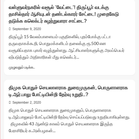
நாட்டையே
வள்ளுவர்நகரில் வசூல் ’வேட்டை’! திருப்பூா் வடக்கு
உலுக்கும்
தாசில்தார் ஆசியுடன் தண்டல்காரர் சேட்டை! முறைகேடு
கிசான்
தடுக்க கலெக்டர் சுழற்றுவாரா சாட்டை?
விகாஸ்
“கோல்மால்”..!
September 9, 2020
அதிகாரிகளின்
திருப்பூர் 15 வேலம்பாளையம் பகுதிகளில், புறம்போக்கு பட்டா
வேட்டையால்
தருவதாகக்கூறி, பொதுமக்களிடம் தலைக்கு ரூ.500 என
தமிழக
வசூலிப்பதாக புகார் எழுந்துள்ளது. ஆட்சியாளர்களுக்கு அவப்பெயர்
இமேஜ்
ஏற்படுத்தும் அதிகாரிகள் மீது கலெக்டர்...
“டமால்’!!
Read
முழுவதும் படிக்க..
more
about
வள்ளுவர்நகரில்
திமுக பொதுச் செயலாளராக துரைமுருகன், பொருளாளராக
வசூல்
டி.ஆர்.பாலு போட்டியின்றி தேர்வு உறுதி..?
’வேட்டை’!
திருப்பூா்
September 2, 2020
வடக்கு
திமுக பொதுச் செயலாளராக துரைமுகனும், பொருளாளராக
தாசில்தார்
டி.ஆர்.பாலுவும் போட்டியின்றி தேர்வு செய்யப்படுவது உறுதியாகியுள்ளது.
ஆசியுடன்
திமுகவில் 43 ஆண்டு காலம் பொதுச் செயலாளராக இருந்த
தண்டல்காரர்
பேராசிரியர் க.அன்பழகன்...
சேட்டை!
முறைகேடு