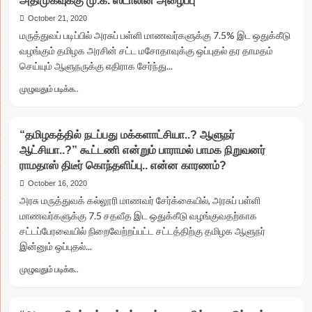
அதிமுகவுக்கு மு.க. ஸ்டாலின் அழைப்பு
ஆர்கேடி
டிராவல்ஸ்
October 21, 2020
ஆம்னி
மருத்துவப் படிப்பில் அரசுப் பள்ளி மாணவர்களுக்கு 7.5% இட ஒதுக்கீடு
பேருந்தில்
வழங்கும் தமிழக அரசின் சட்ட மசோதாவுக்கு ஒப்புதல் தர தாமதம்
போதை
செய்யும் ஆளுநருக்கு எதிராக சேர்ந்து...
டிரைவர்கள்..
பயணிகள்
Read
முழுவதும் படிக்க..
திக்..
more
திக்..பயணம்
about
மருத்துவ
“தமிழகத்தில் நடப்பது மக்களாட்சியா..? ஆளுநர்
படிப்பில்
ஆட்சியா..?” கூட்டணி என்றும் பாராமல் பாமக நிறுவனர்
அரசுப்
ராமதாஸ் திடீர் கொந்தளிப்பு.. என்ன காரணம்?
பள்ளி
மாணவர்களுக்கு
October 16, 2020
7.5%
அரசு மருத்துவக் கல்லூரி மாணவர் சேர்க்கையில், அரசுப் பள்ளி
இட
மாணவர்களுக்கு 7.5 சதவீத இட ஒதுக்கீடு வழங்குவதற்காக
ஒதுக்கீடு
சட்டப்பேரவையில் நிறைவேற்றப்பட்ட சட்டத்திற்கு தமிழக ஆளுநர்
விவகாரம்
இன்னும் ஒப்புதல்...
:
ஆளுநருக்கு
Read
முழுவதும் படிக்க..
எதிராக
more
சேர்ந்து
about
போராட
“தமிழகத்தில்
அதிமுகவுக்கு