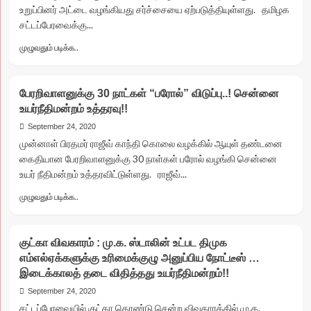
உறுப்பினர் அட்டை வழங்கியது சர்ச்சையை ஏற்படுத்தியுள்ளது. தமிழக
ஏற்பாடு!!
சட்டப்பேரவைக்கு...
Read
முழுவதும் படிக்க..
more
about
முதல்வர்
பேரறிவாளனுக்கு 30 நாட்கள் “பரோல்” விடுப்பு..! சென்னை
எடப்பாடி
உயர்நீதிமன்றம் உத்தரவு!!
பழனிச்சாமிக்கு
திமுக
September 24, 2020
உறுப்பினர்
முன்னாள் பிரதமர் ராஜீவ் காந்தி கொலை வழக்கில் ஆயுள் தண்டனை
அட்டை…
கைதியான பேரறிவாளனுக்கு 30 நாள்கள் பரோல் வழங்கி சென்னை
ஆன்லைன்
உயர் நீதிமன்றம் உத்தரவிட்டுள்ளது. ராஜீவ்...
உறுப்பினர்
சேர்க்கையில்
Read
முழுவதும் படிக்க..
நடக்கும்
more
கேலிக்கூத்து..!
about
பேரறிவாளனுக்கு
குட்கா விவகாரம் : மு.க. ஸ்டாலின் உட்பட திமுக
30
எம்எல்ஏக்களுக்கு உரிமைக்குழு அனுப்பிய நோட்டீஸ் …
நாட்கள்
இடைக்காலத் தடை விதித்தது உயர்நீதிமன்றம்!!
“பரோல்”
விடுப்பு..!
September 24, 2020
சென்னை
சட்டப்பேரவையில் குட்கா கொண்டு சென்ற விவகாரத்தில் மு.க.