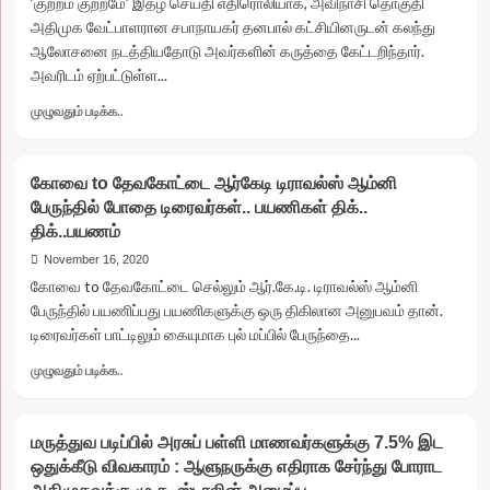
‘குற்றம் குற்றமே’ இதழ் செய்தி எதிரொலியாக, அவிநாசி தொகுதி
திருப்பதி’
அதிமுக வேட்பாளரான சபாநாயகர் தனபால் கட்சியினருடன் கலந்து
தரப்புக்கு
ஆலோசனை நடத்தியதோடு அவர்களின் கருத்தை கேட்டறிந்தார்.
தோல்வி
அவரிடம் ஏற்பட்டுள்ள...
பீதியா?..
பத்திரிகை
Read
முழுவதும் படிக்க..
சுதந்திரத்தை
more
நசுக்குவது
about
நீதியா?
குற்றம்குற்றமே
கோவை to தேவகோட்டை ஆர்கேடி டிராவல்ஸ் ஆம்னி
செய்தி
பேருந்தில் போதை டிரைவர்கள்.. பயணிகள் திக்..
எதிரொலி
திக்..பயணம்
சபாநாயகருக்கு
பிறந்தது
November 16, 2020
ஞானஒலி
கோவை to தேவகோட்டை செல்லும் ஆர்.கே.டி. டிராவல்ஸ் ஆம்னி
உற்சாகத்தில்
பேருந்தில் பயணிப்பது பயணிகளுக்கு ஒரு திகிலான அனுபவம் தான்.
அதிமுகவினர்
டிரைவர்கள் பாட்டிலும் கையுமாக புல் மப்பில் பேருந்தை...
‘ஜாலி’!
Read
முழுவதும் படிக்க..
more
about
கோவை
மருத்துவ படிப்பில் அரசுப் பள்ளி மாணவர்களுக்கு 7.5% இட
to
ஒதுக்கீடு விவகாரம் : ஆளுநருக்கு எதிராக சேர்ந்து போராட
தேவகோட்டை