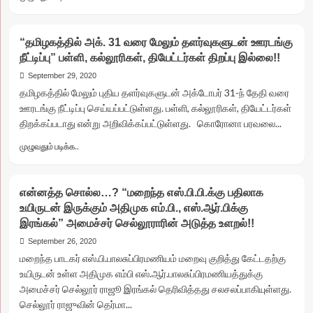
திட்டமிட்ட
more
சம்பவமல்ல”
about
சிபிஐ
“மீண்டும்
நீதிமன்றம்
“தமிழகத்தில் அக். 31 வரை மேலும் தளர்வுகளுடன் ஊரடங்கு
தர்மயுத்தம்..!!”
பரபரப்பு
நீட்டிப்பு” பள்ளி, கல்லூரிகள், தியேட்டர்கள் திறப்பு இல்லை!!
தயாராகிறாரா
தீர்ப்பு!!
ஓபிஎஸ்?
September 29, 2020
அதே
தமிழகத்தில் மேலும் புதிய தளர்வுகளுடன் அக்டோபர் 31-ந் தேதி வரை
பழைய
ஊரடங்கு நீட்டிப்பு செய்யப்பட்டுள்ளது. பள்ளி, கல்லூரிகள், தியேட்டர்கள்
டீமுடன்
திறக்கப்படாது என்று அறிவிக்கப்பட்டுள்ளது. கொரோனா பரவலை...
2-
வது
Read
முழுவதும் படிக்க..
நாளாக
more
இன்றும்
about
ஆலோசனை.!
“தமிழகத்தில்
என்னத்த சொல்ல…? “மறைந்த எஸ்.பி.பி.க்கு பதிலாக
வீடு
அக்.
முன்
உயிருடன் இருக்கும் அதிமுக எம்.பி., எஸ்.ஆர்.பிக்கு
31
குவிந்த
இரங்கல்” அமைச்சர் செல்லூராரின் அடுத்த உளறல்!!
வரை
தொண்டர்கள்!!
மேலும்
September 26, 2020
தளர்வுகளுடன்
மறைந்த பாடகர் எஸ்.பி.பாலசுப்பிரமணியம் மறைவு குறித்து கேட்டதற்கு
ஊரடங்கு
உயிருடன் உள்ள அதிமுக எம்பி எஸ்.ஆர்.பாலசுப்பிரமணியத்துக்கு
நீட்டிப்பு”
அமைச்சர் செல்லூர் ராஜூ இரங்கல் தெரிவித்தது சலசலப்பாகியுள்ளது.
பள்ளி,
செல்லூர் ராஜுவின் தெர்மா...
கல்லூரிகள்,