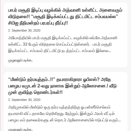
about
பேர்
“முதல்வர்
வழிகாட்டு
பாபர் மசூதி இடிப்பு வழக்கில் அத்வானி உள்ளிட்ட அனைவரும்
வேட்பாளர்
குழுவும்
விடுதலை!! “மசூதி இடிக்கப்பட்டது திட்டமிட்ட சம்பவமல்ல”
எடப்பாடி
அமைப்பு!!
சிபிஐ நீதிமன்றம் பரபரப்பு தீர்ப்பு!!
பழனிசாமி
தான்!!”
September 30, 2020
செயற்குழு
அயோத்தியில் பாபர் மசூதி இடிக்கப்பட்ட வழக்கில் எல்.கே.அத்வானி
கலாட்டாவுக்கு
உள்ளிட்ட 32 பேரும் விடுதலை செய்யப்பட்டுள்ளனர். பாபர் மசூதி
பின்
இடிக்கப்பட்ட சம்பவம் திட்டமிட்டு நடத்தப்பட்ட சம்பவம் இல்லை...
அமைச்சர்
திண்டுக்கல்
Read
முழுவதும் படிக்க..
சீனிவாசன்
more
முதல்
about
“வாய்ஸ்”!!
பாபர்
“மீண்டும் தர்மயுத்தம்..!!” தயாராகிறாரா ஓபிஎஸ்? அதே
மசூதி
பழைய டீமுடன் 2-வது நாளாக இன்றும் ஆலோசனை.! வீடு
இடிப்பு
முன் குவிந்த தொண்டர்கள்!!
வழக்கில்
அத்வானி
September 30, 2020
உள்ளிட்ட
அதிமுகவில் மீண்டும் ஒரு தர்ம யுத்தத்திற்கு ஓ.பன்னீர்செல்வம்
அனைவரும்
தயாராகி விட்டதாகவே தெரிகிறது. நேற்றும், இன்றும் அவர் வீட்டில்
விடுதலை!!
பழைய டீம் தலைவர்களுடன் தொடர் ஆலோசனையில் ஈடுபட்டு வரும்...
“மசூதி
இடிக்கப்பட்டது
Read
முழுவதும் படிக்க..