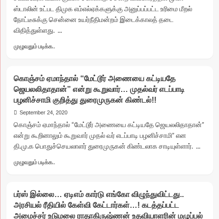
உயர்நீதிமன்றம்
ஸ்டாலின் உட்பட திமுக எம்எல்ஏக்களுக்கு அனுப்பப்பட்ட உரிமை மீறல்
உத்தரவு!!
நோட்டீசுக்கு சென்னை உயர்நீதிமன்றம் இடைக்காலத் தடை
விதித்துள்ளது. ...
Read
முழுவதும் படிக்க..
more
about
குட்கா
கொஞ்சம் ஏமாந்தால் “மேட்டூர் அணையை கட்டியதே
விவகாரம்
ஜெயலலிதாதான்” என்று கூறுவார்… முதல்வர் எடப்பாடி
:
பழனிச்சாமி குறித்து துரைமுருகன் கிண்டல்!!
மு.க.
ஸ்டாலின்
September 24, 2020
உட்பட
கொஞ்சம் ஏமாந்தால் “மேட்டூர் அணையை கட்டியதே ஜெயலலிதாதான்”
திமுக
என்று கூறினாலும் கூறுவார் முதல் வர் எடப்பாடி பழனிச்சாமி” என
எம்எல்ஏக்களுக்கு
தி.மு.க பொதுச்செயலாளர் துரைமுருகன் கிண்டலாக சாடியுள்ளார். ...
உரிமைக்குழு
அனுப்பிய
Read
முழுவதும் படிக்க..
நோட்டீஸ்
more
…
about
இடைக்காலத்
கொஞ்சம்
தடை
பர்ஸ் இல்லை… ஏடிஎம் கார்டு எங்கோ விழுந்துவிட்டது..
ஏமாந்தால்
விதித்தது
அரசியல் ரீதியில் கேள்வி கேட்டார்கள்…! கடத்தப்பட்ட
“மேட்டூர்
உயர்நீதிமன்றம்!!
அமைச்சர் உடுமலை ராதாகிருஷ்ணன் உதவியாளரின் மழுப்பல்
அணையை