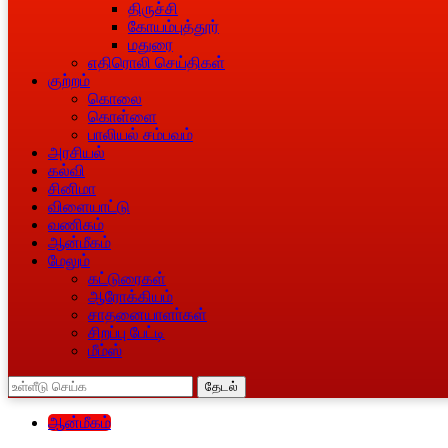
திருச்சி
கோயம்புத்தூர்
மதுரை
எதிரொலி செய்திகள்
குற்றம்
கொலை
கொள்ளை
பாலியல் சம்பவம்
அரசியல்
கல்வி
சினிமா
விளையாட்டு
வணிகம்
ஆன்மீகம்
மேலும்
கட்டுரைகள்
ஆரோக்கியம்
சாதனையாளா்கள்
சிறப்பு பேட்டி
மீம்ஸ்
தேடல்
ஆன்மீகம்