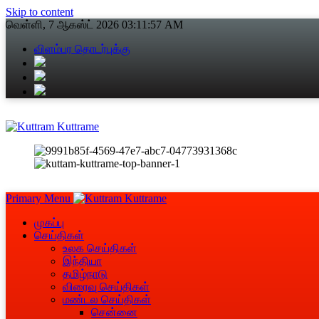
Skip to content
வெள்ளி, 7 ஆகஸ்ட் 2026
03:11:57 AM
விளம்பர தொடர்புக்கு
Primary Menu
முகப்பு
செய்திகள்
உலக செய்திகள்
இந்தியா
தமிழ்நாடு
விரைவு செய்திகள்
மண்டல செய்திகள்
சென்னை