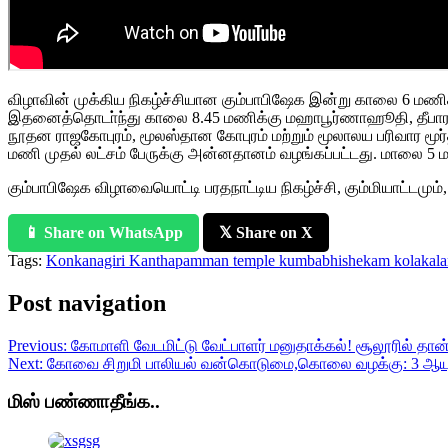
விழாவின் முக்கிய நிகழ்ச்சியான கும்பாபிஷேக இன்று காலை 6 மணிக
இதனைத்தொடா்ந்து காலை 8.45 மணிக்கு மஹாபூர்ணாஹூதி, தீபாராத
நூதன ராஜகோபுரம், மூலஸ்தான கோபுரம் மற்றும் மூலாலய பரிவார மூர்த
மணி முதல் லட்சம் பேருக்கு அன்னதானம் வழங்கப்பட்டது. மாலை 5 
கும்பாபிஷேக விழாவையொட்டி பரதநாட்டிய நிகழ்ச்சி, கும்மியாட்டமும்,
📱 Share on WhatsApp
𝕏 Share on X
Tags:
Konkanagiri Kanthapamman temple kumbabhishekam kolakal
Post navigation
Previous:
கோமாளி வேடமிட்டு வேட்பாளர் மனுதாக்கல்! சூலூரில் தான
Next:
கோவை சிறுமி பாலியல் வன்கொடுமை,கொலை வழக்கு: 3 ஆயுள் த
மிஸ் பண்ணாதீங்க..