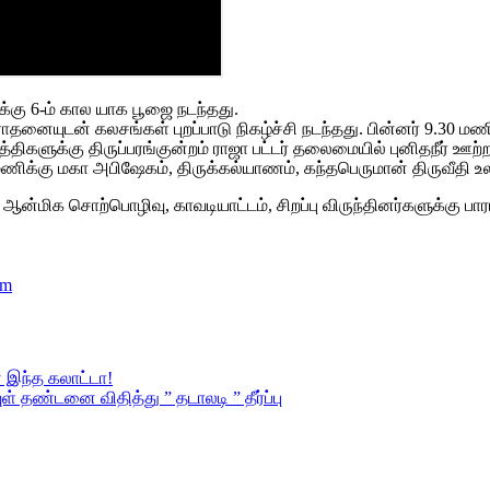
்கு 6-ம் கால யாக பூஜை நடந்தது.
னையுடன் கலசங்கள் புறப்பாடு நிகழ்ச்சி நடந்தது. பின்னர் 9.30 
்திகளுக்கு திருப்பரங்குன்றம் ராஜா பட்டர் தலைமையில் புனிதநீர் ஊ
மணிக்கு மகா அபிஷேகம், திருக்கல்யாணம், கந்தபெருமான் திருவீதி 
 ஆன்மிக சொற்பொழிவு, காவடியாட்டம், சிறப்பு விருந்தினர்களுக்கு பார
am
் இந்த கலாட்டா!
ண்டனை விதித்து ” தடாலடி ” தீர்ப்பு