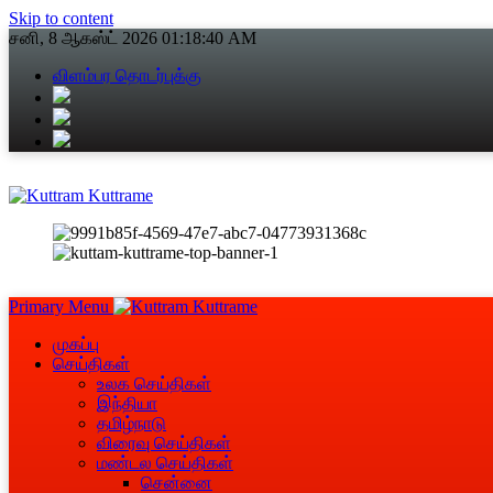
Skip to content
சனி, 8 ஆகஸ்ட் 2026
01:18:41 AM
விளம்பர தொடர்புக்கு
Primary Menu
முகப்பு
செய்திகள்
உலக செய்திகள்
இந்தியா
தமிழ்நாடு
விரைவு செய்திகள்
மண்டல செய்திகள்
சென்னை