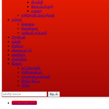
திருச்சி
கோயம்புத்தூர்
மதுரை
எதிரொலி செய்திகள்
குற்றம்
கொலை
கொள்ளை
பாலியல் சம்பவம்
அரசியல்
கல்வி
சினிமா
விளையாட்டு
வணிகம்
ஆன்மீகம்
மேலும்
கட்டுரைகள்
ஆரோக்கியம்
சாதனையாளா்கள்
சிறப்பு பேட்டி
மீம்ஸ்
தேடல்
உலக செய்திகள்