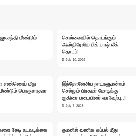
ஜலசந்தி மீண்டும்
சென்னையில் தொடங்கும்
ஆஸ்திரேலிய பிக் பாஷ் லீக்
தொடர்!
July 10, 2026
சா எண்ணெய் மீது
இந்தோனேசிய நாடாளுமன்றம்
மீண்டும் பொருளாதார
செல்லும் பிரதமர் மோடிக்கு
குதிரை படையினர் வரவேற்பு..!
July 7, 2026
களை தேடி நடவடிக்கை
ஓமனில் வணிக கப்பல் மீது