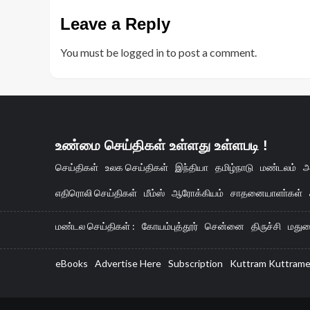
Leave a Reply
You must be
logged in
to post a comment.
உண்மை செய்திகள் உள்ளது உள்ளபடி !
செய்திகள்
உலக செய்திகள்
இந்தியா
தமிழ்நாடு
மண்டலம்
அ
எதிரொலி செய்திகள்
மீம்ஸ்
ஆரோக்கியம்
சாதனையாளா்கள்
மண்டல செய்திகள் :
கோயம்புத்தூர்
சென்னை
திருச்சி
மதுர
eBooks
Advertise Here
Subscription
Kuttram Kuttram