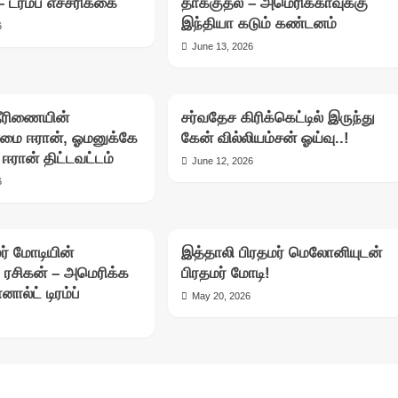
 ட்ரம்ப் எச்சரிக்கை
தாக்குதல் – அமெரிக்காவுக்கு
இந்தியா கடும் கண்டனம்
6
June 13, 2026
நீரிணையின்
சர்வதேச கிரிக்கெட்டில் இருந்து
ை ஈரான், ஓமனுக்கே
கேன் வில்லியம்சன் ஓய்வு..!
ஈரான் திட்டவட்டம்
June 12, 2026
6
ர் மோடியின்
இத்தாலி பிரதமர் மெலோனியுடன்
ய ரசிகன் – அமெரிக்க
பிரதமர் மோடி!
ால்ட் டிரம்ப்
May 20, 2026