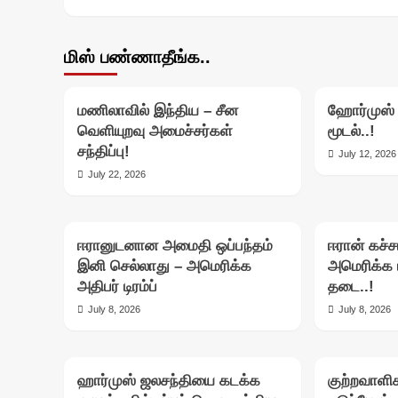
மிஸ் பண்ணாதீங்க..
மணிலாவில் இந்திய – சீன
ஹோர்முஸ் 
வெளியுறவு அமைச்சர்கள்
மூடல்..!
சந்திப்பு!
July 12, 2026
July 22, 2026
ஈரானுடனான அமைதி ஒப்பந்தம்
ஈரான் கச்
இனி செல்லாது – அமெரிக்க
அமெரிக்க 
அதிபர் டிரம்ப்
தடை..!
July 8, 2026
July 8, 2026
ஹார்முஸ் ஜலசந்தியை கடக்க
குற்றவாளி