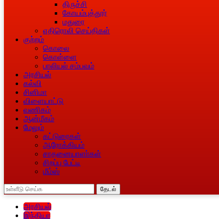
திருச்சி
கோயம்புத்தூர்
மதுரை
எதிரொலி செய்திகள்
குற்றம்
கொலை
கொள்ளை
பாலியல் சம்பவம்
அரசியல்
கல்வி
சினிமா
விளையாட்டு
வணிகம்
ஆன்மீகம்
மேலும்
கட்டுரைகள்
ஆரோக்கியம்
சாதனையாளா்கள்
சிறப்பு பேட்டி
மீம்ஸ்
தேடல்
அரசியல்
இந்தியா