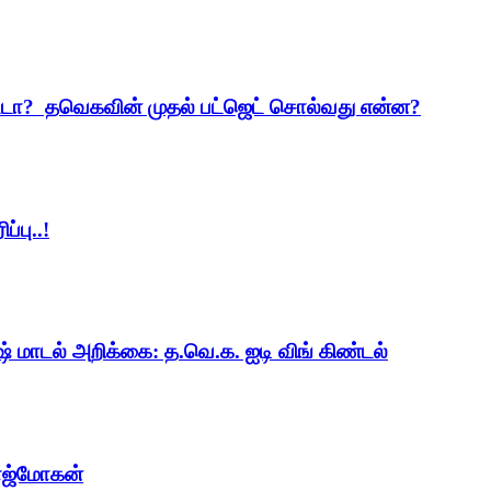
ட்டா? தவெகவின் முதல் பட்ஜெட் சொல்வது என்ன?
்பு..!
ஷ் மாடல் அறிக்கை: த.வெ.க. ஐடி விங் கிண்டல்
ாஜ்மோகன்