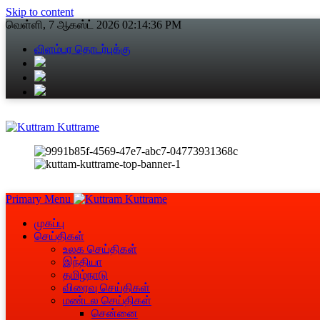
Skip to content
வெள்ளி, 7 ஆகஸ்ட் 2026
02:14:36 PM
விளம்பர தொடர்புக்கு
Primary Menu
முகப்பு
செய்திகள்
உலக செய்திகள்
இந்தியா
தமிழ்நாடு
விரைவு செய்திகள்
மண்டல செய்திகள்
சென்னை