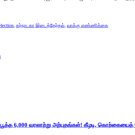
lection
,
கர்நாடகா இடைத்தேர்தல்
,
வாக்கு எண்ணிக்கை
ி
் பூத்த 6,000 வரலாற்று அற்புதங்கள்! கீழடி, கொற்கையைத