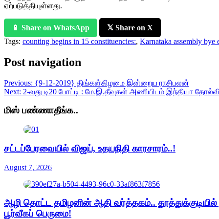
ஏற்படுத்தியுள்ளது.
📱 Share on WhatsApp
𝕏 Share on X
Tags:
counting begins in 15 constituencies:
,
Karnataka assembly bye e
Post navigation
Previous:
{9-12-2019} திங்கள்கிழமை இன்றைய ராசிபலன்
Next:
2-வது டி20 போட்டி : மே.இ.தீவுகள் அணியிடம் இந்தியா தோல்வ
மிஸ் பண்ணாதீங்க..
சட்டப்பேரவையில் விஜய், உதயநிதி காரசாரம்..!
August 7, 2026
ஆழி தொட்ட தமிழனின் ஆதி வர்த்தகம்.. தூத்துக்குடியில
பூர்வீகப் பெருமை!