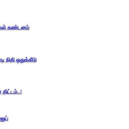
ைகள் கண்டனம்
ி நிதி ஒதுக்கீடு
திட்டம்..!
ிஜய்