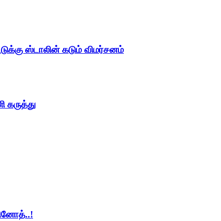
க்கு ஸ்டாலின் கடும் விமர்சனம்
ி கருத்து
ினோத்..!