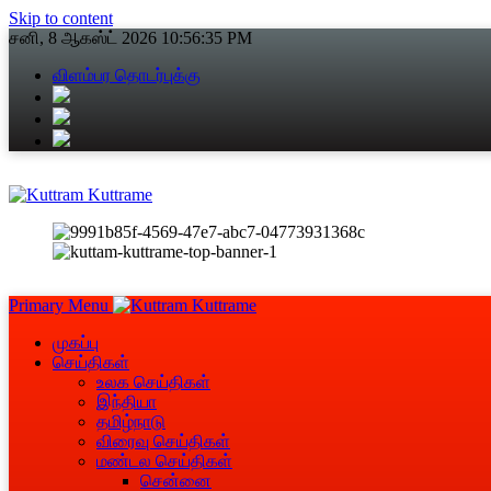
Skip to content
சனி, 8 ஆகஸ்ட் 2026
10:56:35 PM
விளம்பர தொடர்புக்கு
Primary Menu
முகப்பு
செய்திகள்
உலக செய்திகள்
இந்தியா
தமிழ்நாடு
விரைவு செய்திகள்
மண்டல செய்திகள்
சென்னை