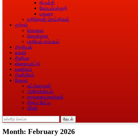
திருச்சி
கோயம்புத்தூர்
மதுரை
எதிரொலி செய்திகள்
குற்றம்
கொலை
கொள்ளை
பாலியல் சம்பவம்
அரசியல்
கல்வி
சினிமா
விளையாட்டு
வணிகம்
ஆன்மீகம்
மேலும்
கட்டுரைகள்
ஆரோக்கியம்
சாதனையாளா்கள்
சிறப்பு பேட்டி
மீம்ஸ்
தேடல்
Month:
February 2026