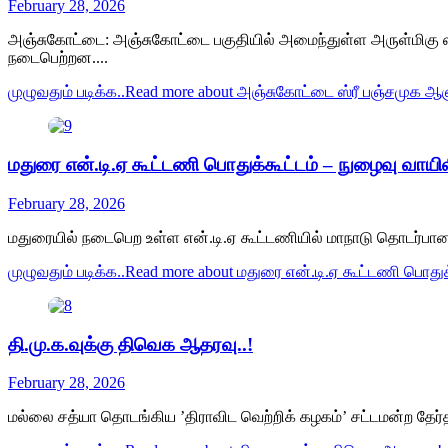
February 28, 2026
​அஞ்சுகோட்டை: அஞ்சுகோட்டை பகுதியில் அமைந்துள்ள அருள்மிகு 
நடைபெற்றன....
முழுவதும் படிக்க..
Read more about அஞ்சுகோட்டை ஸ்ரீ பஞ்சமுக ஆஞ்
மதுரை என்.டி.ஏ கூட்டணி பொதுக்கூட்டம் – நுழைவு வாயிலி
February 28, 2026
மதுரையில் நடைபெற உள்ள என்.டி.ஏ கூட்டணியில் மாநாடு தொடர்பான பண
முழுவதும் படிக்க..
Read more about மதுரை என்.டி.ஏ கூட்டணி பொதுக்
தி.மு.க.வுக்கு திவெக ஆதரவு..!
February 28, 2026
மல்லை சத்யா தொடங்கிய ’திராவிட வெற்றிக் கழகம்’ சட்டமன்ற தேர்த