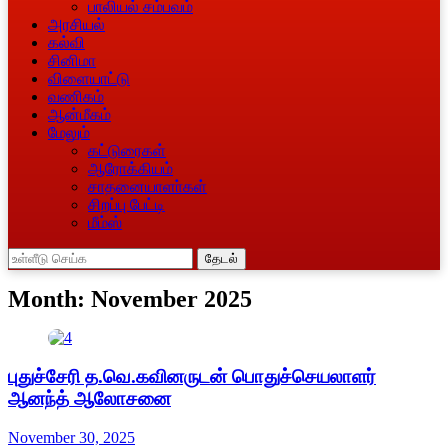
பாலியல் சம்பவம்
அரசியல்
கல்வி
சினிமா
விளையாட்டு
வணிகம்
ஆன்மீகம்
மேலும்
கட்டுரைகள்
ஆரோக்கியம்
சாதனையாளா்கள்
சிறப்பு பேட்டி
மீம்ஸ்
தேடல்
Month:
November 2025
புதுச்சேரி த.வெ.கவினருடன் பொதுச்செயலாளர்
ஆனந்த் ஆலோசனை
November 30, 2025