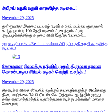
அபிநய் உருகி உருகி காதலித்த நடிகை..!
November 29, 2025
துள்ளுவதோ இளமை பட புகழ் நடிகர் அபிநய் உடல்நல குறைவால்
கடந்த நவம்பர் 10ம் தேதி மரணம் அடைந்தார். அவர்
குடிப்பழக்கத்திற்கு அடிமை ஆகி இருந்த நிலையில்...
முழுவதும் படிக்க..
Read more about அபிநய் உருகி உருகி காதலித்த
நடிகை..!
சோகமான நிலைக்கு நடுவில் முதல் திருமண நாளை
கொண்டாடிய சீரியல் நடிகர் வெற்றி வசந்த்..!
November 29, 2025
சிறகடிக்க ஆசை சீரியலில் நடிக்கும் கலைஞர்களுக்கு அவர்களது
திரை வாழ்க்கையில் பெரிய ரீச் கொடுத்துள்ளது. இதில் முத்து
என்ற கதாபாத்திரத்தில் யதார்த்தமாக நடித்து மக்களின் மனதை
வென்றவர்...