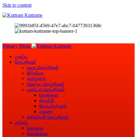
Skip to content
Primary Menu
முகப்பு
செய்திகள்
உலக செய்திகள்
இந்தியா
தமிழ்நாடு
விரைவு செய்திகள்
மண்டல செய்திகள்
சென்னை
திருச்சி
கோயம்புத்தூர்
மதுரை
எதிரொலி செய்திகள்
குற்றம்
கொலை
கொள்ளை