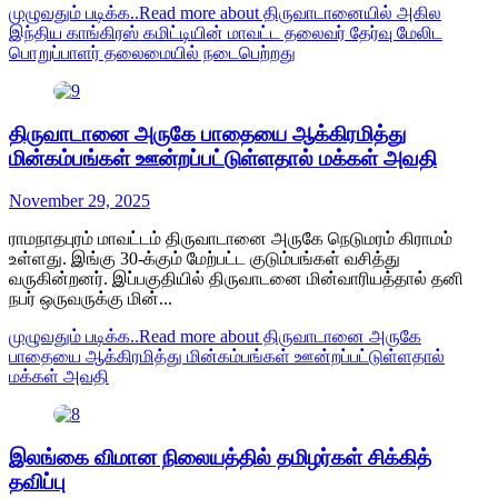
முழுவதும் படிக்க..
Read more about திருவாடானையில் அகில
இந்திய காங்கிரஸ் கமிட்டியின் மாவட்ட தலைவர் தேர்வு மேலிட
பொறுப்பாளர் தலைமையில் நடைபெற்றது
திருவாடானை அருகே பாதையை ஆக்கிரமித்து
மின்கம்பங்கள் ஊன்றப்பட்டுள்ளதால் மக்கள் அவதி
November 29, 2025
ராமநாதபுரம் மாவட்டம் திருவாடானை அருகே நெடுமரம் கிராமம்
உள்ளது. இங்கு 30-க்கும் மேற்பட்ட குடும்பங்கள் வசித்து
வருகின்றனர். இப்பகுதியில் திருவாடனை மின்வாரியத்தால் தனி
நபர் ஒருவருக்கு மின்...
முழுவதும் படிக்க..
Read more about திருவாடானை அருகே
பாதையை ஆக்கிரமித்து மின்கம்பங்கள் ஊன்றப்பட்டுள்ளதால்
மக்கள் அவதி
இலங்கை விமான நிலையத்தில் தமிழர்கள் சிக்கித்
தவிப்பு