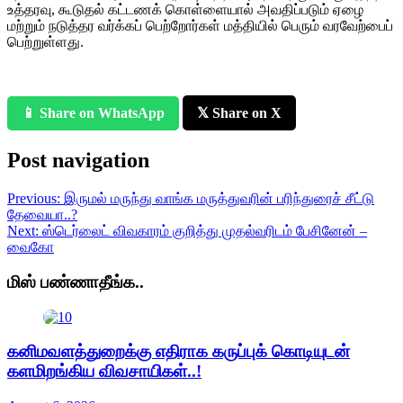
உத்தரவு, கூடுதல் கட்டணக் கொள்ளையால் அவதிப்படும் ஏழை
மற்றும் நடுத்தர வர்க்கப் பெற்றோர்கள் மத்தியில் பெரும் வரவேற்பைப்
பெற்றுள்ளது.
📱 Share on WhatsApp
𝕏 Share on X
Post navigation
Previous:
இருமல் மருந்து வாங்க மருத்துவரின் பரிந்துரைச் சீட்டு
தேவையா..?
Next:
ஸ்டெர்லைட் விவகாரம் குறித்து முதல்வரிடம் பேசினேன் –
வைகோ
மிஸ் பண்ணாதீங்க..
கனிமவளத்துறைக்கு எதிராக கருப்புக் கொடியுடன்
களமிறங்கிய விவசாயிகள்..!