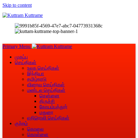
Skip to content
Primary Menu
முகப்பு
செய்திகள்
உலக செய்திகள்
இந்தியா
தமிழ்நாடு
விரைவு செய்திகள்
மண்டல செய்திகள்
சென்னை
திருச்சி
கோயம்புத்தூர்
மதுரை
எதிரொலி செய்திகள்
குற்றம்
கொலை
கொள்ளை