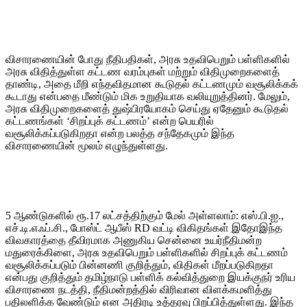
விசாரணையின் போது நீதிபதிகள், அரசு உதவிபெறும் பள்ளிகளில்
அரசு விதித்துள்ள கட்டண வரம்புகள் மற்றும் விதிமுறைகளைத்
தாண்டி, அதை மீறி எந்தவிதமான கூடுதல் கட்டணமும் வசூலிக்கக்
கூடாது என்பதை மீண்டும் மிக உறுதியாக வலியுறுத்தினர். மேலும்,
அரசு விதிமுறைகளைத் துஷ்பிரயோகம் செய்து ஏதேனும் கூடுதல்
கட்டணங்கள் ‘சிறப்புக் கட்டணம்’ என்ற பெயரில்
வசூலிக்கப்படுகிறதா என்ற பலத்த சந்தேகமும் இந்த
விசாரணையின் மூலம் எழுந்துள்ளது.
5 ஆண்டுகளில் ரூ.17 லட்சத்திற்கும் மேல் அள்ளலாம்: எஸ்.பி.ஐ.,
எச்.டி.எஃப்.சி., போஸ்ட் ஆபீஸ் RD வட்டி விகிதங்கள் இதோஇந்த
விவகாரத்தை தீவிரமாக அணுகிய சென்னை உயர்நீதிமன்ற
மதுரைக்கிளை, அரசு உதவிபெறும் பள்ளிகளில் சிறப்புக் கட்டணம்
வசூலிக்கப்படும் பின்னணி குறித்தும், விதிகள் மீறப்படுகிறதா
என்பது குறித்தும் தமிழ்நாடு பள்ளிக் கல்வித்துறை இயக்குநர் உரிய
விசாரணை நடத்தி, நீதிமன்றத்தில் விரிவான விளக்கமளித்து
பதிலளிக்க வேண்டும் என அதிரடி உத்தரவு பிறப்பித்துள்ளது. இந்த