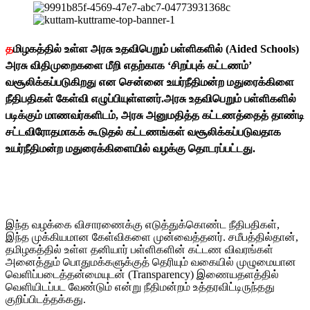
த
மிழகத்தில் உள்ள அரசு உதவிபெறும் பள்ளிகளில் (Aided Schools)
அரசு விதிமுறைகளை மீறி எதற்காக ‘சிறப்புக் கட்டணம்’
வசூலிக்கப்படுகிறது என சென்னை உயர்நீதிமன்ற மதுரைக்கிளை
நீதிபதிகள் கேள்வி எழுப்பியுள்ளனர்.அரசு உதவிபெறும் பள்ளிகளில்
படிக்கும் மாணவர்களிடம், அரசு அனுமதித்த கட்டணத்தைத் தாண்டி
சட்டவிரோதமாகக் கூடுதல் கட்டணங்கள் வசூலிக்கப்படுவதாக
உயர்நீதிமன்ற மதுரைக்கிளையில் வழக்கு தொடரப்பட்டது.
இந்த வழக்கை விசாரணைக்கு எடுத்துக்கொண்ட நீதிபதிகள்,
இந்த முக்கியமான கேள்விகளை முன்வைத்தனர். சமீபத்தில்தான்,
தமிழகத்தில் உள்ள தனியார் பள்ளிகளின் கட்டண விவரங்கள்
அனைத்தும் பொதுமக்களுக்குத் தெரியும் வகையில் முழுமையான
வெளிப்படைத்தன்மையுடன் (Transparency) இணையதளத்தில்
வெளியிடப்பட வேண்டும் என்று நீதிமன்றம் உத்தரவிட்டிருந்தது
குறிப்பிடத்தக்கது.