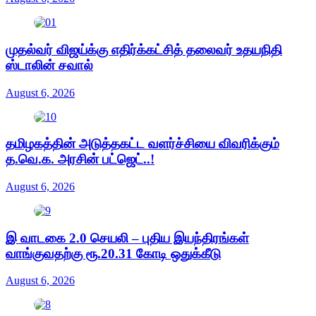
முதல்வர் விஜய்க்கு எதிர்க்கட்சித் தலைவர் உதயநிதி
ஸ்டாலின் சவால்
August 6, 2026
தமிழகத்தின் அடுத்தகட்ட வளர்ச்சியை விவரிக்கும்
த.வெ.க. அரசின் பட்ஜெட்..!
August 6, 2026
இ வாடகை 2.0 செயலி – புதிய இயந்திரங்கள்
வாங்குவதற்கு ரூ.20.31 கோடி ஒதுக்கீடு
August 6, 2026