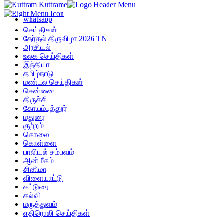
whatsapp
செய்திகள்
தேர்தல் திருவிழா 2026 TN
அரசியல்
உலக செய்திகள்
இந்தியா
தமிழ்நாடு
மண்டல செய்திகள்
சென்னை
திருச்சி
கோயம்புத்தூர்
மதுரை
குற்றம்
கொலை
கொள்ளை
பாலியல் சம்பவம்
ஆன்மீகம்
சினிமா
விளையாட்டு
கட்டுரை
கல்வி
மருத்துவம்
எதிரொலி செய்திகள்