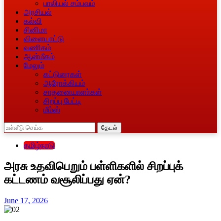
பாலியல் சம்பவம்
அரசியல்
கல்வி
சினிமா
விளையாட்டு
வணிகம்
ஆன்மீகம்
மேலும்
கட்டுரைகள்
ஆரோக்கியம்
சாதனையாளா்கள்
சிறப்பு பேட்டி
மீம்ஸ்
தேடல்
தமிழ்நாடு
அரசு உதவிபெறும் பள்ளிகளில் சிறப்புக்
கட்டணம் வசூலிப்பது ஏன்?
June 17, 2026