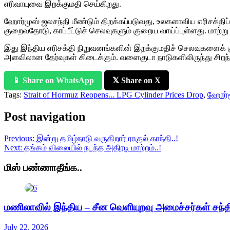
எரிவாயுவை இறக்குமதி செய்கிறது.
ஹோர்முஸ் ஜலசந்தி மீண்டும் திறக்கப்படுவது, உலகளாவிய எரிசக்திப
குறைவதோடு, காப்பீட்டுச் செலவுகளும் குறைய வாய்ப்புள்ளது. மாற்று
இது இந்திய எரிசக்தி நிறுவனங்களின் இறக்குமதிச் செலவுகளைக் கு
அளவிலான தேர்வுகள் கிடைக்கும். வளைகுடா நாடுகளிலிருந்து சிறந்
📱 Share on WhatsApp
𝕏 Share on X
Tags:
Strait of Hormuz Reopens... LPG Cylinder Prices Drop
,
ஹோர்மூ
Post navigation
Previous:
இன்று தமிழ்நாடு வருகிறார் ராகுல் காந்தி..!
Next:
தங்கம் விலையில் நடந்த அதிரடி மாற்றம்..!
மிஸ் பண்ணாதீங்க..
மணிலாவில் இந்திய – சீன வெளியுறவு அமைச்சர்கள் சந்திப
July 22, 2026