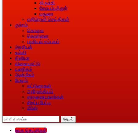
திருச்சி
கோயம்புத்தூர்
மதுரை
எதிரொலி செய்திகள்
குற்றம்
கொலை
கொள்ளை
பாலியல் சம்பவம்
அரசியல்
கல்வி
சினிமா
விளையாட்டு
வணிகம்
ஆன்மீகம்
மேலும்
கட்டுரைகள்
ஆரோக்கியம்
சாதனையாளா்கள்
சிறப்பு பேட்டி
மீம்ஸ்
தேடல்
உலக செய்திகள்