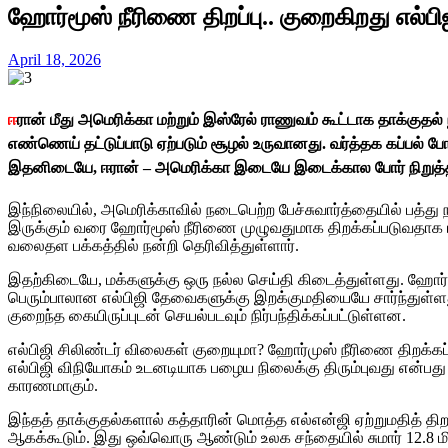
ஹோர்மூஸ் நீரிணை திறப்பு.. குறைகிறது எல்பிஜ
April 18, 2026
ஈ
ரான் மீது அமெரிக்கா மற்றும் இஸ்ரேல் ராணுவம் கூட்டாக தாக்கு
எண்ணெய் தட்டுப்பாடு ஏற்படும் சூழல் உருவானது. வர்த்தக கப்பல்
இதனிடையே, ஈரான் – அமெரிக்கா இடையே இடைக்கால போர் நிறுத்தம்
இந்நிலையில், அமெரிக்காவில் நடைபெற்ற பேச்சுவார்த்தையில் பத்து 
இருக்கும் வரை ஹோர்மூஸ் நீரிணை முழுவதுமாக திறக்கப்படுவதாக ஈர
வலைதள பக்கத்தில் நன்றி தெரிவித்துள்ளார்.
இதற்கிடையே, மக்களுக்கு ஒரு நல்ல செய்தி கிடைத்துள்ளது. ஹோர்மூஸ
பெரும்பாலான எல்பிஜி தேவைகளுக்கு இறக்குமதியையே சார்ந்துள்ளது
குறைந்த கையிருப்புடன் செயல்படவும் நிர்பந்திக்கப்பட்டுள்ளன.
எல்பிஜி சிலிண்டர் விலைகள் குறையுமா? ஹோர்முஸ் நீரிணை திறக்கப
எல்பிஜி விநியோகம் உடனடியாக பழைய நிலைக்கு திரும்புவது என்பது ச
காரணமாகும்.
இந்தத் தாக்குதல்களால் கத்தாரின் மொத்த எல்என்ஜி ஏற்றுமதித் தி
ஆகக்கூடும். இது ஒவ்வொரு ஆண்டும் உலக சந்தையில் சுமார் 12.8 மி