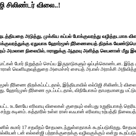
ி சிலிண்டர் விலை..!
தல் நடத்தியதை அடுத்து, முக்கிய கப்பல் போக்குவரத்து வழித்தடமாக
 போக்குவரத்துக்கு ஏதுவாக ஹோர்மூஸ் நீரிணையைத் திறக்க வேண்டுமென
 அமலான நிலையில், ஈரானுக்கு ஆதரவு அளித்த லெபனான் மீது இஸ்ரே
நாட்கள் போர் நிறுத்தம் செய்ய இருநாடுகளும் ஒப்புக்கொண்டன. இந்த 
ான் வெளியுறவுத்துறை அமைச்சர் சையத் அபாஸ் அராக்சி அறிவித்துள்ள
் நீரிணை திறக்கப்பட்டதால், இந்தியாவில் எல்பிஜி சிலிண்டர் விலை க
. ஹோர்முஸ் நீரிணை மூடப்பட்டதால், விநியோகம் தாமதமானது மட்டுமல்
்பட்ட உடனேயே எரிவாயு விலைகள் குறையும் என்பது உறுதியாகத் தெரிய
ற்று கடினம். கத்தாரில் உள்ள ராஸ் லஃபான் எரிவாயு உற்பத்தி நிலையத
றனில் சுமார் 17 சதவீதம் சேதமடைந்துள்ளதாகக் கூறப்படுகிறது. சேத
ல்லியன் டன் எல்என்ஜி பற்றாக்குறைக்கு வழிவகுக்கும் என்று கூறப்