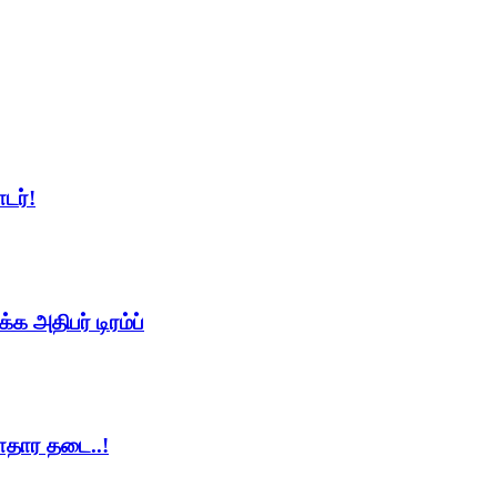
டர்!
 அதிபர் டிரம்ப்
ாதார தடை..!