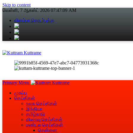
Skip to content
வெள்ளி, 7 ஆகஸ்ட் 2026
07:47:10 AM
விளம்பர தொடர்புக்கு
Primary Menu
முகப்பு
செய்திகள்
உலக செய்திகள்
இந்தியா
தமிழ்நாடு
விரைவு செய்திகள்
மண்டல செய்திகள்
சென்னை