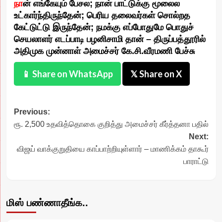
நா
ன் எங்கேயும் பேசல; நான் பாட்டுக்கு மூலைல
உட்கார்ந்திருந்தேன்; பெரிய தலைவர்கள் சொல்றத
கேட்டுட்டு இருந்தேன்; நமக்கு எப்போதுமே பொதுச்
செயலாளர் எடப்பாடி பழனிசாமி தான் – திருப்பத்தூரில்
அதிமுக முன்னாள் அமைச்சர் கே.சி.வீரமணி பேச்சு
📱 Share on WhatsApp
𝕏 Share on X
Post
Previous:
ரூ. 2,500 உதவித்தொகை குறித்து அமைச்சர் கீர்த்தனா பதில்
navigation
Next:
விஜய் வாக்குறுதியை காப்பாற்றியுள்ளார் – மாணிக்கம் தாகூர்
பாராட்டு
மிஸ் பண்ணாதீங்க..