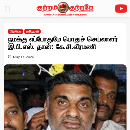
Skip
to
அரசியல்
தமிழ்நாடு
content
நமக்கு எப்போதுமே பொதுச் செயலாளர்
இ.பி.எஸ். தான்: கே.சி.வீரமணி
May 15, 2026