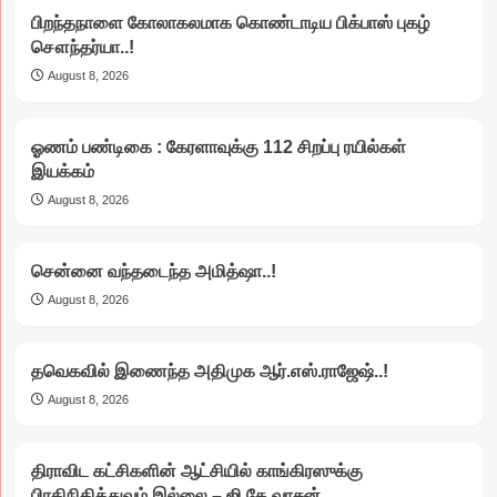
பிறந்தநாளை கோலாகலமாக கொண்டாடிய பிக்பாஸ் புகழ்
சௌந்தர்யா..!
August 8, 2026
ஓணம் பண்டிகை : கேரளாவுக்கு 112 சிறப்பு ரயில்கள்
இயக்கம்
August 8, 2026
சென்னை வந்தடைந்த அமித்ஷா..!
August 8, 2026
தவெகவில் இணைந்த அதிமுக ஆர்.எஸ்.ராஜேஷ்..!
August 8, 2026
திராவிட கட்சிகளின் ஆட்சியில் காங்கிரஸுக்கு
பிரதிநிதித்துவம் இல்லை – ஜி.கே.வாசன்