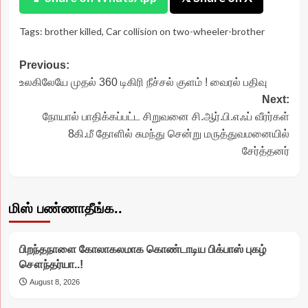
Tags:
brother killed
,
Car collision on two-wheeler-brother
Post
Previous:
உலகிலேயே முதல் 360 டிகிரி நீச்சல் குளம் ! வைரல் பதிவு
navigation
Next:
நோயால் பாதிக்கப்பட்ட சிறுவனை சி.ஆர்.பி.எஃப் வீரர்கள்
8கி.மீ தோளில் சுமந்து சென்று மருத்துவமனையில்
சேர்த்தனர்
மிஸ் பண்ணாதீங்க..
பிறந்தநாளை கோலாகலமாக கொண்டாடிய பிக்பாஸ் புகழ்
சௌந்தர்யா..!
August 8, 2026