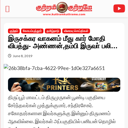
Skip
to
குற்றம்
கோயம்புத்தூர்
தமிழ்நாடு
விரைவு செய்திகள்
content
இருசக்கர வாகனம் மீது கார் மோதி
விபத்து- அண்ணன்,தம்பி இருவா் பலி…
June 8, 2019
திருப்பூர் மாவட்டம் திருமுருகன் பூண்டி பகுதியை
சேர்ந்தவர்கள் முத்துக்குமார், சந்திரசேகர்.
சகோதரர்களான இவர்களுக்கு இன்னும் திருமணம்
ஆகவில்லை. இவர்கள் அப்பகுதியில் பனியன் தொழில்