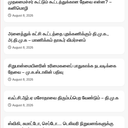
முதலமைச்சர் கூட்டும் கூட்டத்துக்கான தேவை என்ன? –
கனிமொழி
August 8, 2026
அனைத்துக் கட்சி கூட்டத்தை புறக்கணிக்கும் தி.மு.க.,
அ.தி.மு.க – மாணிக்கம் தாகூர் விமர்சனம்
August 8, 2026
சிறுபான்மையினரின் உரிமைகளைப் பாதுகாக்க நடவடிக்கை
தேவை – மு.க.ஸ்டாலின் பதிவு
August 8, 2026
எஃப்.சி.ஆர்.ஏ மசோதாவை திரும்பப்பெற வேண்டும் – தி.மு.க
August 8, 2026
ஸ்விகி, சுமாட்டோ, செப்டோ… டெலிவரி நிறுவனங்களுக்கு