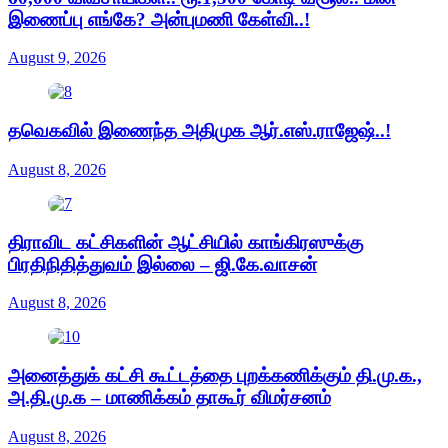
இணைப்பு எங்கே? அன்புமணி கேள்வி..!
August 9, 2026
தவெகவில் இணைந்த அதிமுக ஆர்.எஸ்.ராஜேஷ்..!
August 8, 2026
திராவிட கட்சிகளின் ஆட்சியில் காங்கிரஸுக்கு
பிரதிநிதித்துவம் இல்லை – ஜி.கே.வாசன்
August 8, 2026
அனைத்துக் கட்சி கூட்டத்தை புறக்கணிக்கும் தி.மு.க.,
அ.தி.மு.க – மாணிக்கம் தாகூர் விமர்சனம்
August 8, 2026