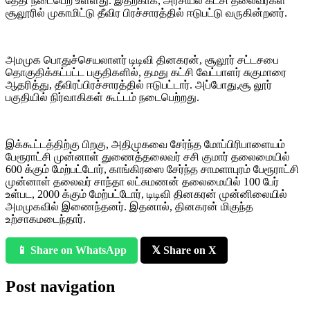
தேதி நடைபெற உள்ளது. இதற்காக, அரசியல் கட்சி தலைவர்கள்
சூலூரில் முகாமிட்டு தீவிர பிரச்சாரத்தில் ஈடுபட்டு வருகின்றனர்.
அமமுக பொதுச்செயலாளர் டிடிவி தினகரன், சூலூர் சட்டசபை
தொகுதிக்கட்பட்ட பகுதிகளில், தமது கட்சி வேட்பாளர் சுகுமாரை
ஆதரித்து, தீவிரப்பிரச்சாரத்தில் ஈடுபட்டார். அப்போது,சூ லூர்
பகுதியில் நிர்வாகிகள் கூட்டம் நடைபெற்றது.
இக்கூட்டத்திற்கு பிறகு, அதிமுகவை சேர்ந்த மோப்பிரிபாளையம்
பேரூராட்சி முன்னாள் துணைத்தலைவர் சசி குமார் தலைமையில்
600 க்கும் மேற்பட்டோர், காங்கிரஸை சேர்ந்த சாமளாபுரம் பேரூராட்சி
முன்னாள் தலைவர் சாந்தா லட்சுமணன் தலைமையில் 100 பேர்
உள்பட, 2000 க்கும் மேற்பட்டோர், டிடிவி தினகரன் முன்னிலையில்
அமமுகவில் இணைந்தனர். இதனால், தினகரன் மிகுந்த
உற்சாகமடைந்தார்.
📱 Share on WhatsApp
𝕏 Share on X
Post navigation