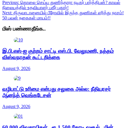
Previous:
கொலை செய்ய துணிந்தாரா நடிகர் பார்த்திபன்? காவல்
நிலையத்தில் உதவியாளர் பகீர் புகார்!
Next:
திருவாடானையில் பீரோவில் இருந்த துணிகள் எரித்து நாசம்!
50 பவுன் நகைகள் மாயம்!!
மிஸ் பண்ணாதீங்க..
இ.பி.எஸ்-ஐ குற்றம் சாட்டி எஸ்.பி. வேலுமணி, நத்தம்
விஸ்வநாதன் கூட்டறிக்கை
August 9, 2026
வழிபாட்டு உரிமை என்பது சலுகை அல்ல: நீதியரசர்
ஆனந்த் வெங்கடேசன்
August 9, 2026
60,000 விவசாயிகள்.. ரூ.1,500 கோடி வசூல்.. மின்