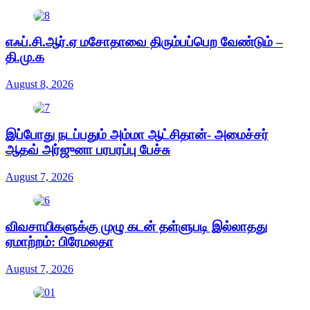
எஃப்.சி.ஆர்.ஏ மசோதாவை திரும்பப்பெற வேண்டும் –
தி.மு.க
August 8, 2026
இப்போது நடப்பதும் அம்மா ஆட்சிதான்- அமைச்சர்
ஆதவ் அர்ஜுனா பரபரப்பு பேச்சு
August 7, 2026
விவசாயிகளுக்கு முழு கடன் தள்ளுபடி இல்லாதது
ஏமாற்றம்: பிரேமலதா
August 7, 2026