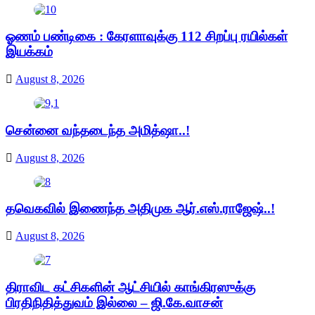
ஓணம் பண்டிகை : கேரளாவுக்கு 112 சிறப்பு ரயில்கள்
இயக்கம்
August 8, 2026
சென்னை வந்தடைந்த அமித்ஷா..!
August 8, 2026
தவெகவில் இணைந்த அதிமுக ஆர்.எஸ்.ராஜேஷ்..!
August 8, 2026
திராவிட கட்சிகளின் ஆட்சியில் காங்கிரஸுக்கு
பிரதிநிதித்துவம் இல்லை – ஜி.கே.வாசன்