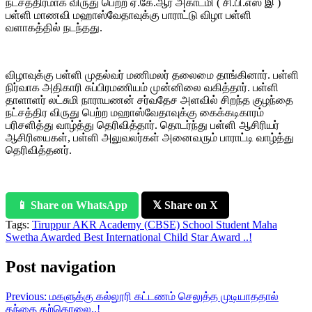
நட்சத்திரமாக விருது பெற்ற ஏ.கே.ஆர் அகாடமி ( சி.பி.எஸ் இ )
பள்ளி மாணவி மஹாஸ்வேதாவுக்கு பாராட்டு விழா பள்ளி
வளாகத்தில் நடந்தது.
விழாவுக்கு பள்ளி முதல்வர் மணிமலர் தலைமை தாங்கினார். பள்ளி
நிர்வாக அதிகாரி சுப்பிரமணியம் முன்னிலை வகித்தார். பள்ளி
தாளாளர் லட்சுமி நாராயணன் சர்வதேச அளவில் சிறந்த குழந்தை
நட்சத்திர விருது பெற்ற மஹாஸ்வேதாவுக்கு கைக்கடிகாரம்
பரிசளித்து வாழ்த்து தெரிவித்தார். தொடர்ந்து பள்ளி ஆசிரியர்
ஆசிரியைகள், பள்ளி அலுவலர்கள் அனைவரும் பாராட்டி வாழ்த்து
தெரிவித்தனர்.
📱 Share on WhatsApp
𝕏 Share on X
Tags:
Tiruppur AKR Academy (CBSE) School Student Maha
Swetha Awarded Best International Child Star Award ..!
Post navigation
Previous:
மகளுக்கு கல்லூரி கட்டணம் செலுத்த முடியாததால்
தந்தை தற்கொலை..!