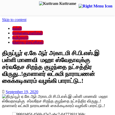
Skip to content
கல்வி
சாதனையாளா்கள்
தமிழ்நாடு
விரைவு செய்திகள்
திருப்பூர் ஏ.கே ஆர் அகாடமி சி.பி.எஸ்.இ
பள்ளி மாணவி மஹா ஸ்வேதாவுக்கு
சர்வதேச சிறந்த குழந்தை நட்சத்திர
விருது..!தாளாளர் லட்சுமி நாராயணன்
கைக்கடிகாரம் வழங்கி பாராட்டு..!
September 19, 2020