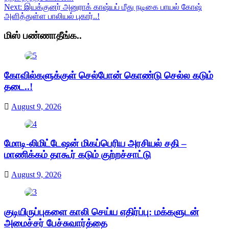
Next:
இயக்குனர் அனுராக் காஷ்யப் மீது நடிகை பாயல் கோஷ்
அளித்துள்ள பாலியல் புகார்..!
மிஸ் பண்ணாதீங்க..
கோவில்களுக்குள் செல்போன் கொண்டு செல்ல கடும்
தடை..!
August 9, 2026
மோடி-லிமிட்டேஷன் மிகப்பெரிய அரசியல் சதி –
மாணிக்கம் தாகூர் கடும் குற்றச்சாட்டு
August 9, 2026
குடியிருப்புகளை காலி செய்ய எதிர்ப்பு: மக்களுடன்
அமைச்சர் பேச்சுவார்த்தை