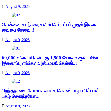
August 9, 2026
சென்னை கடற்கரைகளில் செப்டம்பர் முதல் இலவச
வைபை சேவை..!
August 9, 2026
60,000 விவசாயிகள்.. ரூ.1,500 கோடி வசூல்.. மின்
இணைப்பு எங்கே? அன்புமணி கேள்வி..!
August 9, 2026
பிறந்தநாளை கோலாகலமாக கொண்டாடிய பிக்பாஸ்
புகழ் சௌந்தர்யா..!
August 8, 2026