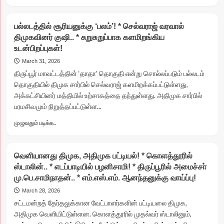
more
விவகாரத்தில்
about
அரசியல்
ஆனந்தம்
பல்லடத்தில் சூரியனுக்கு ‘பலம்’! * செல்வராஜ் வரவால்
சதி?
தருமா
திமுகவினர் குஷி.. * சுறுசுறுப்பாக களமிறங்கிய
திருப்பூர்
உடன்பிறப்புகள்!
வடக்கு?
*
March 31, 2026
ஆனந்தனுடன்
திருப்பூர் மாவட்டத்தின் ‘தாதா’ தொகுதி என்று சொல்லப்படும் பல்லடம்
மல்லுக்கட்டும்
தொகுதியில் திமுக சார்பில் செல்வராஜ் களமிறக்கப்பட்டுள்ளது,
ரவி..
அக்கட்சியினர் மத்தியில் உற்சாகத்தை தந்துள்ளது. அதிமுக சார்பில்
*
பரமசிவமும் நிறுத்தப்பட்டுள்ள...
ட்விஸ்ட்
தர
Read
முழுவதும் படிக்க..
காத்திருக்கும்
more
சத்யபாமா!
about
பல்லடத்தில்
வெளியானது திமுக, அதிமுக பட்டியல்! * கொளத்தூரில்
சூரியனுக்கு
ஸ்டாலின்.. * எடப்பாடியில் பழனிசாமி! * திருப்பூரில் அமைச்சா்
‘பலம்’!
மு.பெ.சாமிநாதன்.. * எம்.எஸ்.எம். ஆனந்தனுக்கு வாய்ப்பு!
*
செல்வராஜ்
March 28, 2026
வரவால்
சட்டமன்றத் தேர்தலுக்கான வேட்பாளர்களின் பட்டியலை திமுக,
திமுகவினர்
அதிமுக வெளியிட்டுள்ளன. கொளத்தூரில் முதல்வர் ஸ்டாலினும்,
குஷி..