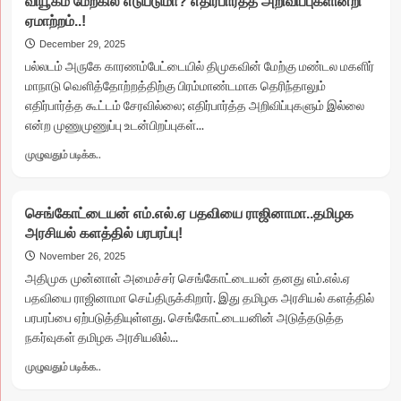
வியூகம் மேற்கில் எடுபடுமா? எதிர்பார்த்த அறிவிப்புகளின்றி
கூட்டு!
ஏமாற்றம்..!
*திடுதிடுப்பென
இபிஎஸ்-
December 29, 2025
ஐ
பல்லடம் அருகே காரணம்பேட்டையில் திமுகவின் மேற்கு மண்டல மகளிர்
சந்தித்த
மாநாடு வெளித்தோற்றத்திற்கு பிரம்மாண்டமாக தெரிந்தாலும்
அன்புமணி..*
எதிர்பார்த்த கூட்டம் சேரவில்லை; எதிர்பார்த்த அறிவிப்புகளும் இல்லை
ராமதாஸ்,
என்ற முணுமுணுப்பு உடன்பிறப்புகள்...
ஓபிஎஸ்,
டிடிவி
Read
முழுவதும் படிக்க..
தினகரன்
more
நிலை
about
என்ன?
மகளிர்
செங்கோட்டையன் எம்.எல்.ஏ பதவியை ராஜினாமா..தமிழக
மாநாடு
அரசியல் களத்தில் பரபரப்பு!
சாதித்ததா?
சறுக்கியதா?
November 26, 2025
திமுகவின்
அதிமுக முன்னாள் அமைச்சர் செங்கோட்டையன் தனது எம்.எல்.ஏ
வியூகம்
பதவியை ராஜினாமா செய்திருக்கிறார். இது தமிழக அரசியல் களத்தில்
மேற்கில்
பரபரப்பை ஏற்படுத்தியுள்ளது. செங்கோட்டையனின் அடுத்தடுத்த
எடுபடுமா?
நகர்வுகள் தமிழக அரசியலில்...
எதிர்பார்த்த
அறிவிப்புகளின்றி
Read
முழுவதும் படிக்க..
ஏமாற்றம்..!
more
about