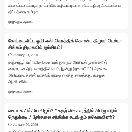
அதிரடி
காணப்பட்டுள்ளது. நாட்டிற்கே வழிகாட்டியாக திடக்கழிவு மேலாண்மை
பேச்சு!
திட்டத்தை தமிழக...
Read
முழுவதும் படிக்க..
more
about
குப்பைக்கு
கோட்டைவிட்ட ஓ.பி.எஸ்..கொத்திக் கொண்ட திமுக! டெல்டா
குட்பை!
சிங்கம் திமுகவில் ஐக்கியம்!
*
நாட்டிற்கே
January 21, 2026
வழிகாட்டும்
​தஞ்சாவூர் என்றாலே நினைவுக்கு வரும் அரசியல் முகங்களில்
திருப்பூர்
ஒருவரான ஆர். வைத்திலிங்கம், இன்று (ஜனவரி 21) அண்ணா
மாநகராட்சி!
அறிவாலயத்தின் வாசலில் காலடி எடுத்து வைத்தது, தமிழக
*
அரசியலில்...
திராவிட
மாடல்
Read
முழுவதும் படிக்க..
அரசால்
more
வருகிறது
about
புது
கோட்டைவிட்ட
திட்டம்..
வசமாக சிக்கிய விஜய்? * கரூர் விவகாரத்தில் சிபிஐ கடும்
ஓ.பி.எஸ்..கொத்திக்
நெருக்கடி..* தேர்தலை சந்திக்க தயங்கும் தவெகவினர்?
கொண்ட
திமுக!
January 20, 2026
டெல்டா
கரூர் விவகாரத்தில் டெல்லி சிபிஐ அலுவலகத்தில் ஆஜரான தவெக