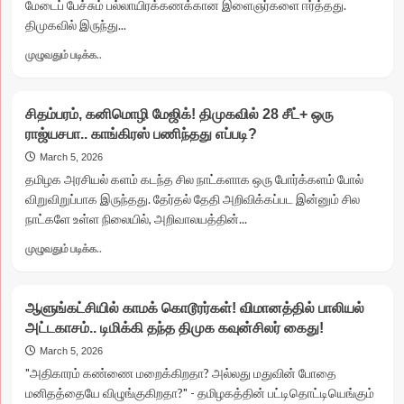
மேடைப் பேச்சும் பல்லாயிரக்கணக்கான இளைஞர்களை ஈர்த்தது.
எம்எல்ஏ
திமுகவில் இருந்து...
மகன்?
Read
முழுவதும் படிக்க..
more
about
ஓய்ந்து
சிதம்பரம், கனிமொழி மேஜிக்! திமுகவில் 28 சீட்+ ஒரு
போன
ராஜ்யசபா.. காங்கிரஸ் பணிந்தது எப்படி?
புரட்சி
புயல்!
March 5, 2026
வாரிசு
தமிழக அரசியல் களம் கடந்த சில நாட்களாக ஒரு போர்க்களம் போல்
பாசத்தில்
விறுவிறுப்பாக இருந்தது. தேர்தல் தேதி அறிவிக்கப்பட இன்னும் சில
மூழ்கிய
நாட்களே உள்ள நிலையில், அறிவாலயத்தின்...
வைகோ!
4
Read
முழுவதும் படிக்க..
சீட்டுக்கு
more
அடகுபோன
about
மதிமுக!
சிதம்பரம்,
ஆளுங்கட்சியில் காமக் கொடூரர்கள்! விமானத்தில் பாலியல்
கனிமொழி
அட்டகாசம்.. டிமிக்கி தந்த திமுக கவுன்சிலர் கைது!
மேஜிக்!
திமுகவில்
March 5, 2026
28
"அதிகாரம் கண்ணை மறைக்கிறதா? அல்லது மதுவின் போதை
சீட்+
மனிதத்தையே விழுங்குகிறதா?" - தமிழகத்தின் பட்டிதொட்டியெங்கும்
ஒரு