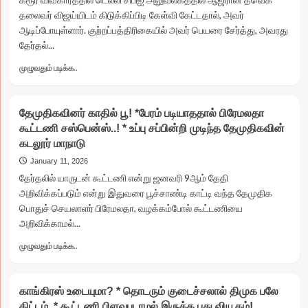
சிங்கம்
தலைவர் விஜய்யிடம் கிடுக்கிப்பிடி கேள்வி கேட்டதால், அவர்
திமுகவில்
ஆடிப்போயுள்ளார். குற்றப்பத்திரிகையில் அவர் பெயரை சேர்த்து, அவரது
ஐக்கியம்!
தேர்தல்...
Read
முழுவதும் படிக்க..
more
about
வசமாக
தேமுதிகவினர் காதில் பூ! *பேரம் படியாததால் பிரேமலதா
சிக்கிய
கூட்டணி சஸ்பென்ஸ்..! * உப்பு சப்பின்றி முடிந்த தேமுதிகவின்
விஜய்?
கடலூர் மாநாடு
*
கரூர்
January 11, 2026
விவகாரத்தில்
தேர்தலில் யாருடன் கூட்டணி என்று ஜனவரி 9ஆம் தேதி
சிபிஐ
அறிவிக்கப்படும் என்று இதுவரை பூச்சாண்டி காட்டி வந்த தேமுதிக
கடும்
பொதுச் செயலாளர் பிரேமலதா, வழக்கம்போல் கூட்டணியை
நெருக்கடி..*
அறிவிக்காமல்...
தேர்தலை
சந்திக்க
Read
முழுவதும் படிக்க..
தயங்கும்
more
தவெகவினர்?
about
தேமுதிகவினர்
காங்கிரஸ் உடையுமா? * தொடரும் குடைச்சலால் திமுக பலே
காதில்
திட்டம்..* கூட்டணி பிளவுபடாமல் இருக்க புது வியூகம்!