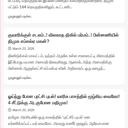
எடப்பாடி தொகுதியில் இபிஎஸ் மீண்டும் களமிறங்குகின்றனர். திமுக
*
மட்டும் 164 தொகுதிகளிலும், கூட்டணி...
சுறுசுறுப்பாக
களமிறங்கிய
Read
முழுவதும் படிக்க..
உடன்பிறப்புகள்!
more
about
வெளியானது
குவாரிக்குள் சடலம்..! விலகாத திகில் மர்மம்..! பின்னணியில்
திமுக,
திமுக எம்எல்ஏ மகன்?
அதிமுக
பட்டியல்!
March 23, 2026
*
திண்டுக்கல் மாவட்டம், நத்தம் அருகே உள்ள சரளைபட்டி கிராமத்தில்
கொளத்தூரில்
இப்போது மயான அமைதி நிலவுகிறது. ஆனால், அந்த அமைதிக்கு
ஸ்டாலின்..
பின்னால் ஆளுங்கட்சி எம்.எல்.ஏ-வின் அதிகாரம், ஒரு ஏழைத்...
*
எடப்பாடியில்
Read
முழுவதும் படிக்க..
பழனிசாமி!
more
*
about
திருப்பூரில்
குவாரிக்குள்
ஓய்ந்து போன புரட்சி புயல்! வாரிசு பாசத்தில் மூழ்கிய வைகோ!
அமைச்சா்
சடலம்..!
மு.பெ.சாமிநாதன்..
4 சீட்டுக்கு அடகுபோன மதிமுக!
விலகாத
*
திகில்
March 20, 2026
எம்.எஸ்.எம்.
மர்மம்..!
தமிழக அரசியலில் ஒரு காலத்தில் 'புரட்சிப் புயல்' என
ஆனந்தனுக்கு
பின்னணியில்
வர்ணிக்கப்பட்டவர் வைகோ. அவரது கணீர் குரலும், ஆவேசமான
வாய்ப்பு!
திமுக