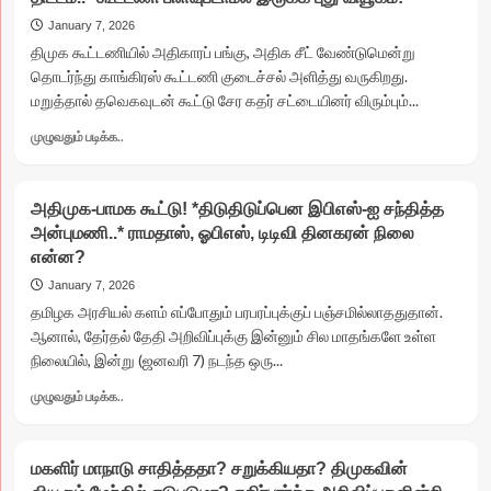
பூ!
*பேரம்
January 7, 2026
படியாததால்
திமுக கூட்டணியில் அதிகாரப் பங்கு, அதிக சீட் வேண்டுமென்று
பிரேமலதா
தொடர்ந்து காங்கிரஸ் கூட்டணி குடைச்சல் அளித்து வருகிறது.
கூட்டணி
மறுத்தால் தவெகவுடன் கூட்டு சேர கதர் சட்டையினர் விரும்பும்...
சஸ்பென்ஸ்..!
*
Read
முழுவதும் படிக்க..
உப்பு
more
சப்பின்றி
about
முடிந்த
காங்கிரஸ்
அதிமுக-பாமக கூட்டு! *திடுதிடுப்பென இபிஎஸ்-ஐ சந்தித்த
தேமுதிகவின்
உடையுமா?
கடலூர்
அன்புமணி..* ராமதாஸ், ஓபிஎஸ், டிடிவி தினகரன் நிலை
*
மாநாடு
என்ன?
தொடரும்
குடைச்சலால்
January 7, 2026
திமுக
தமிழக அரசியல் களம் எப்போதும் பரபரப்புக்குப் பஞ்சமில்லாததுதான்.
பலே
ஆனால், தேர்தல் தேதி அறிவிப்புக்கு இன்னும் சில மாதங்களே உள்ள
திட்டம்..*
நிலையில், இன்று (ஜனவரி 7) நடந்த ஒரு...
கூட்டணி
பிளவுபடாமல்
Read
முழுவதும் படிக்க..
இருக்க
more
புது
about
வியூகம்!
அதிமுக-
மகளிர் மாநாடு சாதித்ததா? சறுக்கியதா? திமுகவின்
பாமக