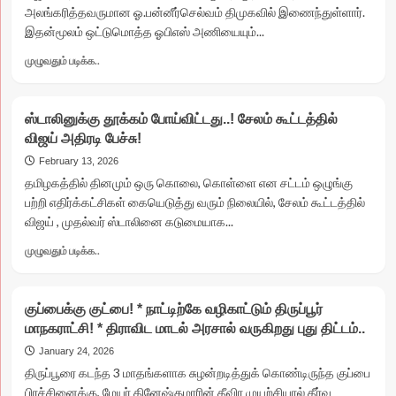
அலங்கரித்தவருமான ஓ.பன்னீர்செல்வம் திமுகவில் இணைந்துள்ளார்.
தஞ்சையில்
இதன்மூலம் ஒட்டுமொத்த ஓபிஎஸ் அணியையும்...
மாஸ்
காட்டிய
Read
முழுவதும் படிக்க..
விஜய்!
more
about
திமுகவில்
ஸ்டாலினுக்கு தூக்கம் போய்விட்டது..! சேலம் கூட்டத்தில்
அம்மா
விஜய் அதிரடி பேச்சு!
விஸ்வாசி!
*3
February 13, 2026
முறை
தமிழகத்தில் தினமும் ஒரு கொலை, கொள்ளை என சட்டம் ஒழுங்கு
முதல்வரை
பற்றி எதிர்க்கட்சிகள் கையெடுத்து வரும் நிலையில், சேலம் கூட்டத்தில்
வளைத்த
விஜய் , முதல்வர் ஸ்டாலினை கடுமையாக...
அறிவாலயம்..
*எடப்பாடி
Read
முழுவதும் படிக்க..
பிடிவாதத்தால்
more
கரையும்
about
அதிமுக.!
ஸ்டாலினுக்கு
குப்பைக்கு குட்பை! * நாட்டிற்கே வழிகாட்டும் திருப்பூர்
தூக்கம்
மாநகராட்சி! * திராவிட மாடல் அரசால் வருகிறது புது திட்டம்..
போய்விட்டது..!
சேலம்
January 24, 2026
கூட்டத்தில்
திருப்பூரை கடந்த 3 மாதங்களாக சுழன்றடித்துக் கொண்டிருந்த குப்பை
விஜய்
பிரச்சினைக்கு, மேயர் தினேஷ்குமாரின் தீவிர முயற்சியால் தீர்வு