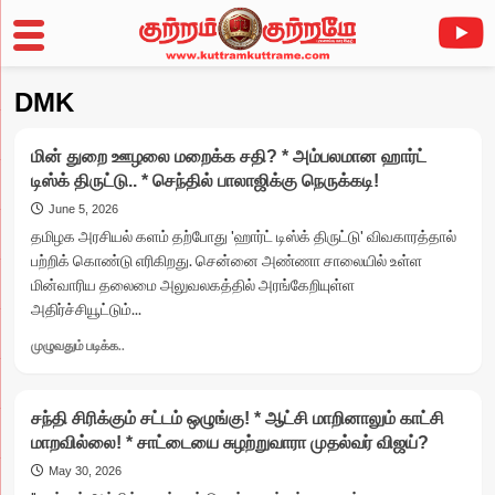
Skip
DMK
to
content
மின் துறை ஊழலை மறைக்க சதி? * அம்பலமான ஹார்ட்
டிஸ்க் திருட்டு.. * செந்தில் பாலாஜிக்கு நெருக்கடி!
June 5, 2026
தமிழக அரசியல் களம் தற்போது 'ஹார்ட் டிஸ்க் திருட்டு' விவகாரத்தால்
பற்றிக் கொண்டு எரிகிறது. சென்னை அண்ணா சாலையில் உள்ள
மின்வாரிய தலைமை அலுவலகத்தில் அரங்கேறியுள்ள
அதிர்ச்சியூட்டும்...
Read
முழுவதும் படிக்க..
more
about
மின்
சந்தி சிரிக்கும் சட்டம் ஒழுங்கு! * ஆட்சி மாறினாலும் காட்சி
துறை
மாறவில்லை! * சாட்டையை சுழற்றுவாரா முதல்வர் விஜய்?
ஊழலை
மறைக்க
May 30, 2026
சதி?