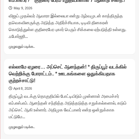
எம்.எல்.ஏ? * குதிரை பேரம் உறுதியானால் 7 ஆண்டு சிறை.!
சுனாமி!
*
May 9, 2026
தீவிர
விஜய் முதல்வர் ஆவாரா இல்லையா என்று ஆர்வமுடன் காத்திருந்த
விசுவாசி
தவெகவினருக்கு அடுத்த அதிர்ச்சியாக, டிடிவி தினகரன்
செல்வராஜ்
கொடுத்துள்ள குதிரைபேர புகார் பெரும் சிக்கலை ஏற்படுத்தி உள்ளது.
விலகலால்
ஃபோர்ஜரி...
அதிர்ச்சி!
*
Read
முழுவதும் படிக்க..
உழைத்தவர்களுக்கு
more
மதிப்பில்லை
about
என
சட்ட
குமுறல்..!
எல்லாமே ஏழரை… அப்செட் ஆனந்தன்! * திருப்பூர் வடக்கில்
சிக்கலில்
வெற்றிக்கு போராட்டம்.. * ஊடகங்களை ஒதுக்கியதாக
விஜய்!
குற்றச்சாட்டு!
*
நள்ளிரவில்
April 8, 2026
கடத்தப்பட்டாரா
திருப்பூர் வடக்கு தொகுதியில் போட்டியிடும் முன்னாள் அமைச்சர்
அமமுக
எம்.எஸ்.எம். ஆனந்தன் சந்தித்த அடுத்தடுத்த சறுக்கல்களால், கடும்
எம்.எல்.ஏ?
அப்செட் ஆகி உள்ளார். அதிமுக வேட்பாளர் என்ற ஒன்றுக்காக
*
மட்டுமே...
குதிரை
பேரம்
Read
முழுவதும் படிக்க..
உறுதியானால்
more
7
about