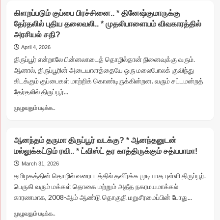
ஆண்டு
எல்லாமே
சிறை.!
கிளறப்படும் குப்பை பிரச்சினை.. * தினேஷ்குமாருக்கு
ஏழரை…
தேர்தலில் புதிய தலைவலி.. * முதலிபாளையம் விவகாரத்தில்
அப்செட்
அரசியல் சதி?
ஆனந்தன்!
*
April 4, 2026
திருப்பூர்
திருப்பூர் என்றாலே பின்னலாடைத் தொழில்தான் நினைவுக்கு வரும்.
வடக்கில்
ஆனால், திருப்பூரின் அடையாளத்தையே ஒரு மலைபோலக் குவிந்து
வெற்றிக்கு
கிடக்கும் குப்பைகள் மாற்றிக் கொண்டிருக்கின்றன. வரும் சட்டமன்றத்
போராட்டம்..
தேர்தலில் திருப்பூர்...
*
ஊடகங்களை
Read
முழுவதும் படிக்க..
ஒதுக்கியதாக
more
குற்றச்சாட்டு!
about
கிளறப்படும்
ஆனந்தம் தருமா திருப்பூர் வடக்கு? * ஆனந்தனுடன்
குப்பை
மல்லுக்கட்டும் ரவி.. * ட்விஸ்ட் தர காத்திருக்கும் சத்யபாமா!
பிரச்சினை..
*
March 31, 2026
தினேஷ்குமாருக்கு
தமிழகத்தின் தொழில் வரைபடத்தில் தவிர்க்க முடியாத புள்ளி திருப்பூர்.
தேர்தலில்
பெருகி வரும் மக்கள் தொகை மற்றும் அதீத நகரமயமாக்கல்
புதிய
காரணமாக, 2008-ஆம் ஆண்டு தொகுதி மறுசீரமைப்பின் போது...
தலைவலி..
*
Read
முழுவதும் படிக்க..
முதலிபாளையம்