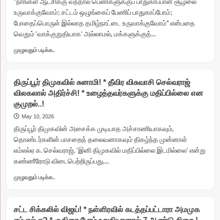
"நாங்கள் ஆட்சிக்கு வந்தால் பெண்களுக்குப் பாதுகாப்பான சூழலை
*
உருவாக்குவோம்; சட்டம் ஒழுங்கைப் பேணிப் பாதுகாப்போம்;
அம்பலமான
போதைப்பொருள் இல்லாத தமிழ்நாட்டை உருவாக்குவோம்" என்பதை
ஹார்ட்
வெறும் ‘வாக்குறுதியாக’ அல்லாமல், மக்களுக்குத்...
டிஸ்க்
திருட்டு..
Read
முழுவதும் படிக்க..
*
more
செந்தில்
about
பாலாஜிக்கு
சந்தி
நெருக்கடி!
திருப்பூர் திமுகவில் சுனாமி! * தீவிர விசுவாசி செல்வராஜ்
சிரிக்கும்
விலகலால் அதிர்ச்சி! * உழைத்தவர்களுக்கு மதிப்பில்லை என
சட்டம்
குமுறல்..!
ஒழுங்கு!
*
May 10, 2026
ஆட்சி
திருப்பூர் திமுகவின் அசைக்க முடியாத அச்சாணியாகவும்,
மாறினாலும்
தொண்டர்களின் பாசறைத் தலைவனாகவும் திகழ்ந்த முன்னாள்
காட்சி
எம்எல்ஏ க. செல்வராஜ், ‘இனி திமுகவில் மதிப்பில்லை இடமில்லை’ என்று
மாறவில்லை!
கண்ணீரோடு விடைபெற்றிருப்பது,...
*
சாட்டையை
Read
முழுவதும் படிக்க..
சுழற்றுவாரா
more
முதல்வர்
about
விஜய்?
திருப்பூர்
சட்ட சிக்கலில் விஜய்! * நள்ளிரவில் கடத்தப்பட்டாரா அமமுக
திமுகவில்