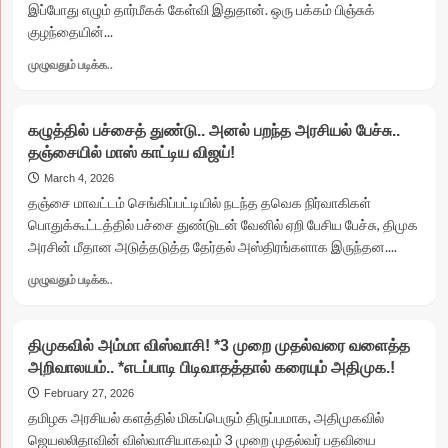
இப்போது எழும் தார்மீகக் கேள்வி இதுதான். ஒரு பக்கம் பிஞ்சுக்
ராஜ்யசபா..
குழந்தையின்...
காங்கிரஸ்
பணிந்தது
Read
முழுவதும் படிக்க..
எப்படி?
more
about
ஆளுங்கட்சியில்
கழுத்தில் பச்சைத் துண்டு.. அனல் பறந்த அரசியல் பேச்சு..
காமக்
தஞ்சையில் மாஸ் காட்டிய விஜய்!
கொடூரர்கள்!
விமானத்தில்
March 4, 2026
பாலியல்
தஞ்சை மாவட்டம் செங்கிப்பட்டியில் நடந்த தவெக நிர்வாகிகள்
அட்டகாசம்..
பொதுக்கூட்டத்தில் பச்சை துண்டுடன் வேனில் ஏறி பேசிய பேச்சு, திமுக
டிமிக்கி
அரசின் மீதான அடுத்தடுத்த தேர்தல் அஸ்திரங்களாக இருந்தன....
தந்த
திமுக
Read
முழுவதும் படிக்க..
கவுன்சிலர்
more
கைது!
about
கழுத்தில்
திமுகவில் அம்மா விஸ்வாசி! *3 முறை முதல்வரை வளைத்த
பச்சைத்
அறிவாலயம்.. *எடப்பாடி பிடிவாதத்தால் கரையும் அதிமுக.!
துண்டு..
அனல்
February 27, 2026
பறந்த
தமிழக அரசியல் களத்தில் மிகப்பெரும் திருப்பமாக, அதிமுகவில்
அரசியல்
ஜெயலலிதாவின் விஸ்வாசியாகவும் 3 முறை முதல்வர் பதவியை
பேச்சு..