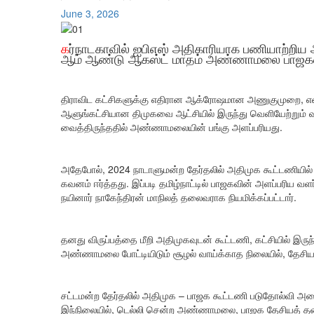
June 3, 2026
க
ர்நாடகாவில் ஐபிஎஸ் அதிகாரியாக பணியாற்ற
ஆம் ஆண்டு ஆகஸ்ட் மாதம் அண்ணாமலை பாஜகவி
திராவிட கட்சிகளுக்கு எதிரான ஆக்ரோஷமான அணுகுமுறை, எ
ஆளுங்கட்சியான திமுகவை ஆட்சியில் இருந்து வெளியேற்றும் வ
வைத்திருந்ததில் அண்ணாமலையின் பங்கு அளப்பரியது.
அதேபோல், 2024 நாடாளுமன்ற தேர்தலில் அதிமுக கூட்டணியி
கவனம் ஈர்த்தது. இப்படி தமிழ்நாட்டில் பாஜகவின் அளப்பர
நயினார் நாகேந்திரன் மாநிலத் தலைவராக நியமிக்கப்பட்டார்.
தனது விருப்பத்தை மீறி அதிமுகவுடன் கூட்டணி, கட்சியில் இருந
அண்ணாமலை போட்டியிடும் சூழல் வாய்க்காத நிலையில், தேசியத்
சட்டமன்ற தேர்தலில் அதிமுக – பாஜக கூட்டணி படுதோல்வி அடை
இந்நிலையில், டெல்லி சென்ற அண்ணாமலை, பாஜக தேசியத் தலைவர