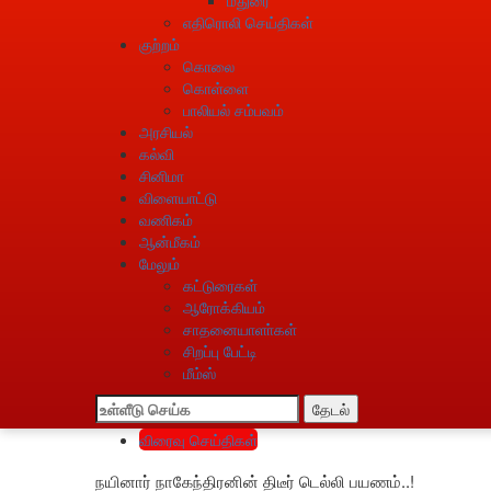
எதிரொலி செய்திகள்
குற்றம்
கொலை
கொள்ளை
பாலியல் சம்பவம்
அரசியல்
கல்வி
சினிமா
விளையாட்டு
வணிகம்
ஆன்மீகம்
மேலும்
கட்டுரைகள்
ஆரோக்கியம்
சாதனையாளா்கள்
சிறப்பு பேட்டி
மீம்ஸ்
தேடல்
விரைவு செய்திகள்
நயினார் நாகேந்திரனின் திடீர் டெல்லி பயணம்..!