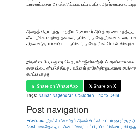
காரணங்களை அடுக்கடுக்காக பட்டியலிட்டு அண்ணாமலை கடிதம
அதைத் தொடர்ந்து, மத்திய அமைச்சர் அமித் ஷாவை சந்தித்த 
விவாதிக்க மாநிலத் தலைவர் நயினார் நாகேந்திரனை உடனடிய
திருவனந்தபுரம் வழியாக நயினார் நாகேந்திரன் டெல்லி விரைந்தார
இதனிடையே, மதுரையில் நடிகர் ரஜினிகாந்திடம் அண்ணாமலை வாழ்
சலசலப்பை ஏற்படுத்தியது. நயினார் நாகேந்திரனுடனான ஆலோ
கூறப்படுகிறது.
📱 Share on WhatsApp
𝕏 Share on X
Tags:
Nainar Nagendran's 'Sudden' Trip to Delhi
Post navigation
Previous:
திருச்சியில் விஜய் அனல் பேச்சு! சட்டம் ஒழுங்கு கு
Next:
எஸ்.ஜே.சூர்யாவின் ‘கில்லர்’ படப்பிடிப்பில் சிலிண்டர் விபத்து