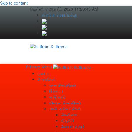
Skip to content
வெள்ளி, 7 ஆகஸ்ட் 2026
11:26:41 AM
விளம்பர தொடர்புக்கு
Primary Menu
முகப்பு
செய்திகள்
உலக செய்திகள்
இந்தியா
தமிழ்நாடு
விரைவு செய்திகள்
மண்டல செய்திகள்
சென்னை
திருச்சி
கோயம்புத்தூர்
மதுரை