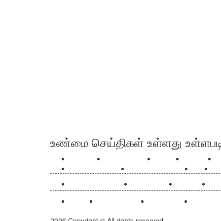
உண்மை செய்திகள் உள்ளது உள்ளபடி
செய்திகள்
உலக செய்திகள்
இந்தியா
தமிழ்நாடு
ம
குற்றம் குற்றமே டிவி
எதிரொலி செய்திகள்
மீம்ஸ்
ஆர
மண்டல செய்திகள் :
கோயம்புத்தூர்
சென்னை
திர
eBooks
Advertise Here
Subscription
Kuttram 
2026 Copyright © All rights reserved.