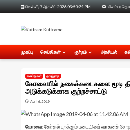
Skip
வெள்ளி, 7 ஆகஸ்ட் 2026
03:50:25 PM
விளம்பர தொடர
to
content
முகப்பு
செய்திகள்
குற்றம்
அரசியல்
கல
செய்திகள்
தமிழ்நாடு
கோவையில் நகைக்கடைகளை மூடி திடீ
அடுக்கடுக்காக குற்றச்சாட்டு
April 6, 2019
கோவை:
தேர்தல் பறக்கும் படையினர் வாகனச் சோ