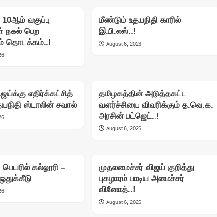
இ 10ஆம் வகுப்பு
மீண்டும் உதயநிதி காரில்
் நகல் பெற
இ.பி.எஸ்..!
் தொடக்கம்..!
August 6, 2026
26
ஜய்க்கு எதிர்க்கட்சித்
தமிழகத்தின் அடுத்தகட்ட
யநிதி ஸ்டாலின் சவால்
வளர்ச்சியை விவரிக்கும் த.வெ.க.
அரசின் பட்ஜெட்..!
26
August 6, 2026
் பெயரில் கல்லூரி –
முதலமைச்சர் விஜய் குறித்து
ஒதுக்கீடு
புகழாரம் பாடிய அமைச்சர்
வினோத்..!
26
August 6, 2026