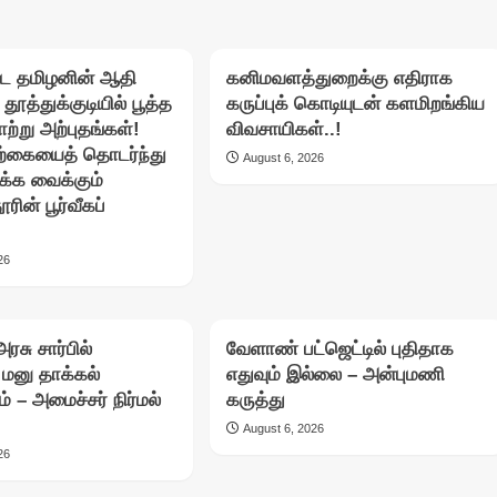
ட தமிழனின் ஆதி
கனிமவளத்துறைக்கு எதிராக
 தூத்துக்குடியில் பூத்த
கருப்புக் கொடியுடன் களமிறங்கிய
ற்று அற்புதங்கள்!
விவசாயிகள்..!
ற்கையைத் தொடர்ந்து
August 6, 2026
்க வைக்கும்
ரின் பூர்வீகப்
26
ரசு சார்பில்
வேளாண் பட்ஜெட்டில் புதிதாக
ு மனு தாக்கல்
எதுவும் இல்லை – அன்புமணி
ம் – அமைச்சர் நிர்மல்
கருத்து
August 6, 2026
26