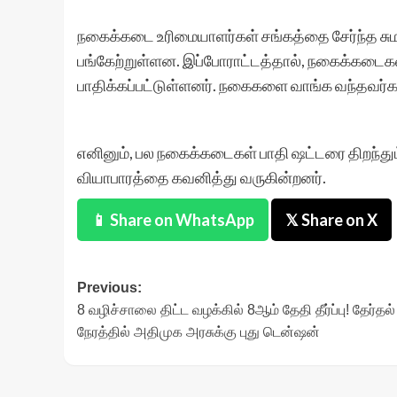
நகைக்கடை உரிமையாளர்கள் சங்கத்தை சேர்ந்த சுமார
பங்கேற்றுள்ளன. இப்போராட்டத்தால், நகைக்கடைகளில
பாதிக்கப்பட்டுள்ளனர். நகைகளை வாங்க வந்தவர்கள்
எனினும், பல நகைக்கடைகள் பாதி ஷட்டரை திறந்தும
வியாபாரத்தை கவனித்து வருகின்றனர்.
📱 Share on WhatsApp
𝕏 Share on X
Post
Previous:
8 வழிச்சாலை திட்ட வழக்கில் 8ஆம் தேதி தீர்ப்பு! தேர்தல்
navigation
நேரத்தில் அதிமுக அரசுக்கு புது டென்ஷன்