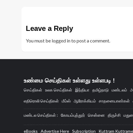
Leave a Reply
You must be
logged in
to post a comment.
உண்மை செய்திகள் உள்ளது உள்ளபடி !
செய்திகள்
உலக செய்திகள்
இந்தியா
தமிழ்நாடு
மண்டலம்
அ
எதிரொலி செய்திகள்
மீம்ஸ்
ஆரோக்கியம்
சாதனையாளா்கள்
மண்டல செய்திகள் :
கோயம்புத்தூர்
சென்னை
திருச்சி
மதுர
eBooks
Advertise Here
Subscription
Kuttram Kuttram