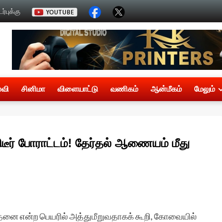
்புக்கு
்வி
சினிமா
விளையாட்டு
வணிகம்
ஆன்மீகம்
மேலும்
ர் போராட்டம்! தேர்தல் ஆணையம் மீது
தனை என்ற பெயரில் அத்துமீறுவதாகக் கூறி, கோவையில்