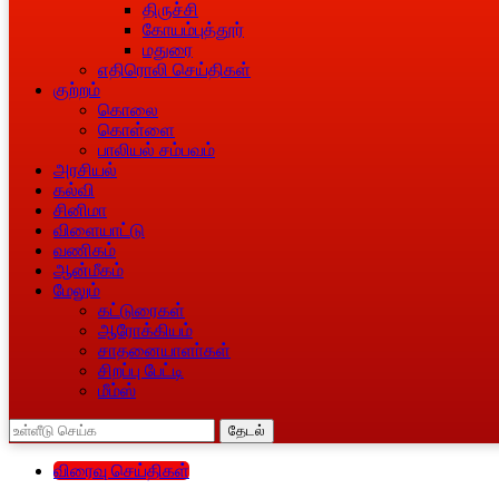
திருச்சி
கோயம்புத்தூர்
மதுரை
எதிரொலி செய்திகள்
குற்றம்
கொலை
கொள்ளை
பாலியல் சம்பவம்
அரசியல்
கல்வி
சினிமா
விளையாட்டு
வணிகம்
ஆன்மீகம்
மேலும்
கட்டுரைகள்
ஆரோக்கியம்
சாதனையாளா்கள்
சிறப்பு பேட்டி
மீம்ஸ்
தேடல்
விரைவு செய்திகள்