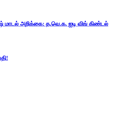
ஷ் மாடல் அறிக்கை: த.வெ.க. ஐடி விங் கிண்டல்
தி!