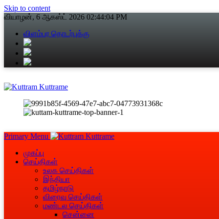
Skip to content
வியாழன், 6 ஆகஸ்ட் 2026
02:44:05 PM
விளம்பர தொடர்புக்கு
Primary Menu
முகப்பு
செய்திகள்
உலக செய்திகள்
இந்தியா
தமிழ்நாடு
விரைவு செய்திகள்
மண்டல செய்திகள்
சென்னை