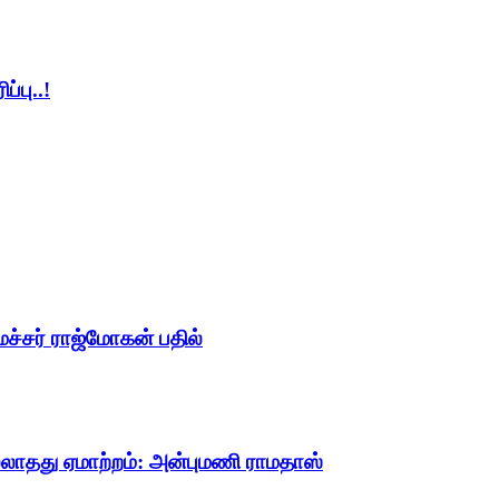
்பு..!
ைச்சர் ராஜ்மோகன் பதில்
ல்லாதது ஏமாற்றம்: அன்புமணி ராமதாஸ்