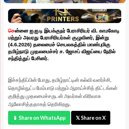
செ
ன்னை ஐ.ஐ.டி இயக்குநர் பேராசிரியர் வி. காமகோடி
மற்றும் அவரது பேராசிரியர்கள் குழுவினர், இன்று
(4.6.2026) தலைமைச் செயலகத்தில் மாண்புமிகு
தமிழ்நாடு முதலமைச்சர் ச. ஜோசப் விஜய்யை நேரில்
சந்தித்துப் பேசினர்.
இச்சந்திப்பின் போது, தமிழ்நாட்டின் கல்வி வளர்ச்சி,
தொழில்நுட்ப மேம்பாடு மற்றும் ஆராய்ச்சித் திட்டங்கள்
குறித்து முதலமைச்சருடன் அவர்கள் விரிவாக
ஆலோசித்ததாகத் தெரிகிறது.
📱 Share on WhatsApp
𝕏 Share on X