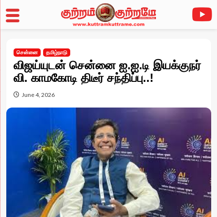
Skip
to
சென்னை
தமிழ்நாடு
content
விஜய்யுடன் சென்னை ஐ.ஐ.டி இயக்குநர்
வி. காமகோடி திடீர் சந்திப்பு..!
June 4, 2026