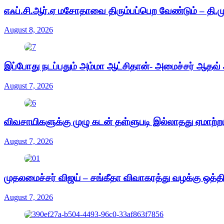
எஃப்.சி.ஆர்.ஏ மசோதாவை திரும்பப்பெற வேண்டும் – தி.ம
August 8, 2026
இப்போது நடப்பதும் அம்மா ஆட்சிதான்- அமைச்சர் ஆதவ் அ
August 7, 2026
விவசாயிகளுக்கு முழு கடன் தள்ளுபடி இல்லாதது ஏமாற்ற
August 7, 2026
முதலமைச்சர் விஜய் – சங்கீதா விவாகரத்து வழக்கு ஒத்த
August 7, 2026