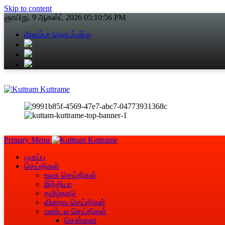
Skip to content
ஞாயிறு, 9 ஆகஸ்ட் 2026
05:10:57 PM
விளம்பர தொடர்புக்கு
Primary Menu
முகப்பு
செய்திகள்
உலக செய்திகள்
இந்தியா
தமிழ்நாடு
விரைவு செய்திகள்
மண்டல செய்திகள்
சென்னை