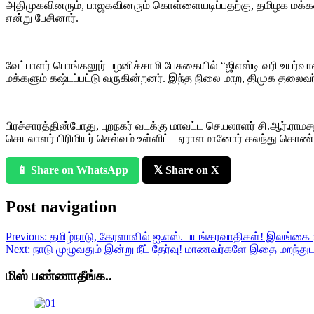
அதிமுகவினரும், பாஜகவினரும் கொள்ளையடிப்பதற்கு, தமிழக மக்கள
என்று பேசினார்.
வேட்பாளர் பொங்கலூர் பழனிச்சாமி பேசுகையில் “ஜிஎஸ்டி வரி உயர்
மக்களும் கஷ்டப்பட்டு வருகின்றனர். இந்த நிலை மாற, திமுக தலைவர்
பிரச்சாரத்தின்போது, புறநகர் வடக்கு மாவட்ட செயலாளர் சி.ஆர்.ரா
செயலாளர் பிரிமியர் செல்வம் உள்ளிட்ட ஏராளமானோர் கலந்து கொண்
📱 Share on WhatsApp
𝕏 Share on X
Post navigation
Previous:
தமிழ்நாடு, கேரளாவில் ஐ.எஸ். பயங்கரவாதிகள்! இலங்கை
Next:
நாடு முழுவதும் இன்று நீட் தேர்வு! மாணவர்களே இதை மறந்துட
மிஸ் பண்ணாதீங்க..