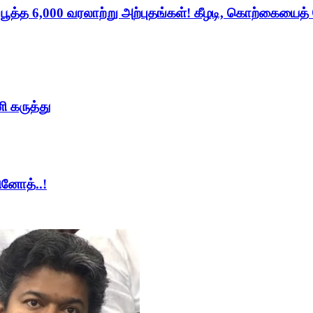
் பூத்த 6,000 வரலாற்று அற்புதங்கள்! கீழடி, கொற்கையைத
ி கருத்து
ினோத்..!