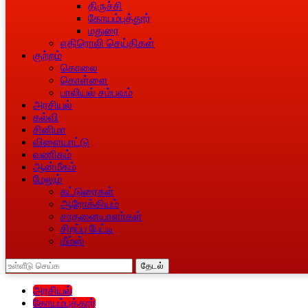
திருச்சி
கோயம்புத்தூர்
மதுரை
எதிரொலி செய்திகள்
குற்றம்
கொலை
கொள்ளை
பாலியல் சம்பவம்
அரசியல்
கல்வி
சினிமா
விளையாட்டு
வணிகம்
ஆன்மீகம்
மேலும்
கட்டுரைகள்
ஆரோக்கியம்
சாதனையாளா்கள்
சிறப்பு பேட்டி
மீம்ஸ்
தேடல்
அரசியல்
கோயம்புத்தூர்