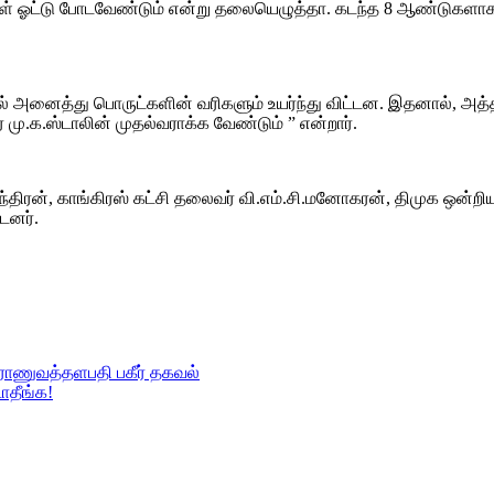
் ஓட்டு போடவேண்டும் என்று தலையெழுத்தா. கடந்த 8 ஆண்டுகளாக தம
வால் அனைத்து பொருட்களின் வரிகளும் உயர்ந்து விட்டன. இதனால், அத
 மு.க.ஸ்டாலின் முதல்வராக்க வேண்டும் ” என்றார்.
மசந்திரன், காங்கிரஸ் கட்சி தலைவர் வி.எம்.சி.மனோகரன், திமுக ஒன்
டனர்.
 ராணுவத்தளபதி பகீர் தகவல்
ாதீங்க!