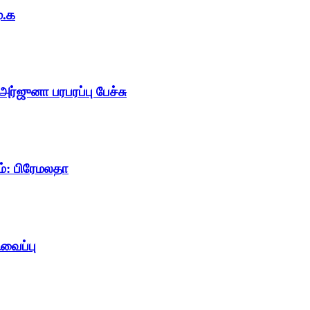
ு.க
ர்ஜுனா பரபரப்பு பேச்சு
ம்: பிரேமலதா
ிவைப்பு