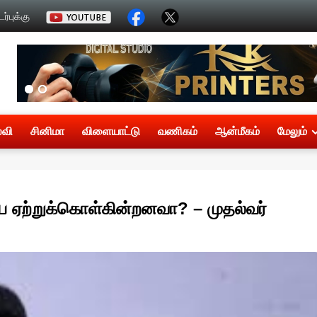
்புக்கு
்வி
சினிமா
விளையாட்டு
வணிகம்
ஆன்மீகம்
மேலும்
ை ஏற்றுக்கொள்கின்றனவா? – முதல்வர்