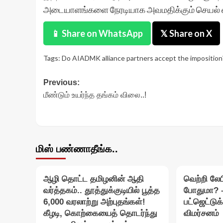
அடையாளங்களை நேரடியாக அவமதிக்கும் செயல் என
📱 Share on WhatsApp
𝕏 Share on X
Tags:
Do AIADMK alliance partners accept the imposition
Post
Previous:
மீண்டும் உயர்ந்த தங்கம் விலை..!
navigation
மிஸ் பண்ணாதீங்க..
ஆழி தொட்ட தமிழனின் ஆதி
வெற்றி லே
வர்த்தகம்.. தூத்துக்குடியில் பூத்த
போதுமா? 
6,000 வரலாற்று அற்புதங்கள்!
பட்ஜெட்டுக
கீழடி, கொற்கையைத் தொடர்ந்து
விமர்சனம்