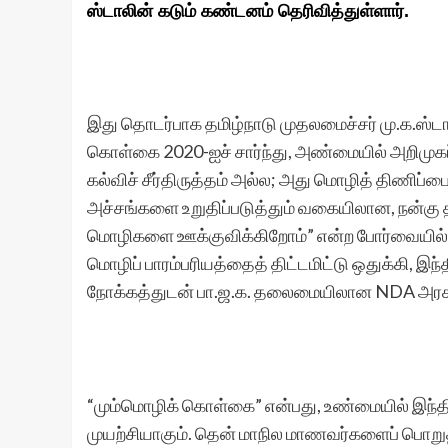
ஸ்டாலின் கடும் கண்டனம் தெரிவித்துள்ளார்.
இது தொடர்பாக தமிழ்நாடு முதலமைச்சர் மு.க.ஸ்டால
கொள்கை 2020-ஐச் சார்ந்து, அண்மையில் அறிமுகப்ப
கல்விச் சீர்திருத்தம் அல்ல; அது மொழித் திணிப்
அச்சங்களை உறுதிப்படுத்தும் வகையிலான, நன்கு த
மொழிகளை ஊக்குவிக்கிறோம்” என்ற போர்வையில், 
மொழிப் பாரம்பரியத்தைத் திட்டமிட்டு ஒதுக்கி, இ
நோக்கத்துடன் பா.ஜ.க. தலைமையிலான NDA அரசு 
“மும்மொழிக் கொள்கை” என்பது, உண்மையில் இந்தி 
முயற்சியாகும். தென் மாநில மாணவர்களைப் பொறுத்