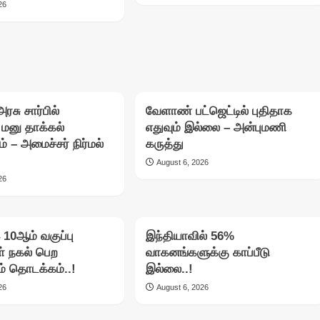
26
ரசு சார்பில்
வேளாண் பட்ஜெட்டில் புதிதாக
ு மனு தாக்கல்
எதுவும் இல்லை – அன்புமணி
ம் – அமைச்சர் நிர்மல்
கருத்து
August 6, 2026
26
இ 10ஆம் வகுப்பு
இந்தியாவில் 56%
் நகல் பெற
வாகனங்களுக்கு காப்பீடு
் தொடக்கம்..!
இல்லை..!
26
August 6, 2026