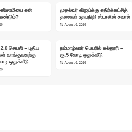
பழனிசாமியை ஏன்
முதல்வர் விஜய்க்கு எதிர்க்கட்சித்
வேண்டும்?
தலைவர் உதயநிதி ஸ்டாலின் சவால்
26
August 6, 2026
.0 செயலி – புதிய
நம்மாழ்வார் பெயரில் கல்லூரி –
கள் வாங்குவதற்கு
ரூ.5 கோடி ஒதுக்கீடு
ோடி ஒதுக்கீடு
August 6, 2026
26