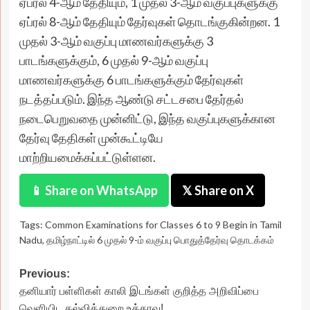
ஏப்ரல் 4-ஆம் தேதியும், 1 முதல் 3-ஆம் வகுப்புகளுக்கு
ஏப்ரல் 8-ஆம் தேதியும் தேர்வுகள் தொடங்குகின்றன. 1
முதல் 3-ஆம் வகுப்பு மாணவர்களுக்கு 3
பாடங்களுக்கும், 6 முதல் 9-ஆம் வகுப்பு
மாணவர்களுக்கு 6 பாடங்களுக்கும் தேர்வுகள்
நடத்தப்படும். இந்த ஆண்டு சட்டசபை தேர்தல்
நடைபெறுவதை முன்னிட்டு, இந்த வகுப்புகளுக்கான
தேர்வு தேதிகள் முன்கூட்டியே
மாற்றியமைக்கப்பட்டுள்ளன.
📱 Share on WhatsApp
𝕏 Share on X
Tags:
Common Examinations for Classes 6 to 9 Begin in Tamil
Nadu
,
தமிழ்நாட்டில் 6 முதல் 9-ம் வகுப்பு பொதுத்தேர்வு தொடக்கம்
Post
Previous:
தனியார் பள்ளிகள் காலி இடங்கள் குறித்த அறிவிப்பை
navigation
வெளியிட கல்வித்துறை உத்தரவு!