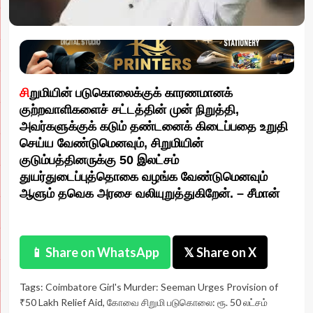
சி
றுமியின் படுகொலைக்குக் காரணமானக்
குற்றவாளிகளைச் சட்டத்தின் முன் நிறுத்தி,
அவர்களுக்குக் கடும் தண்டனைக் கிடைப்பதை உறுதி
செய்ய வேண்டுமெனவும், சிறுமியின்
குடும்பத்தினருக்கு 50 இலட்சம்
துயர்துடைப்புத்தொகை வழங்க வேண்டுமெனவும்
ஆளும் தவெக அரசை வலியுறுத்துகிறேன். – சீமான்
📱 Share on WhatsApp
𝕏 Share on X
Tags:
Coimbatore Girl's Murder: Seeman Urges Provision of
₹50 Lakh Relief Aid
,
கோவை சிறுமி படுகொலை: ரூ. 50 லட்சம்