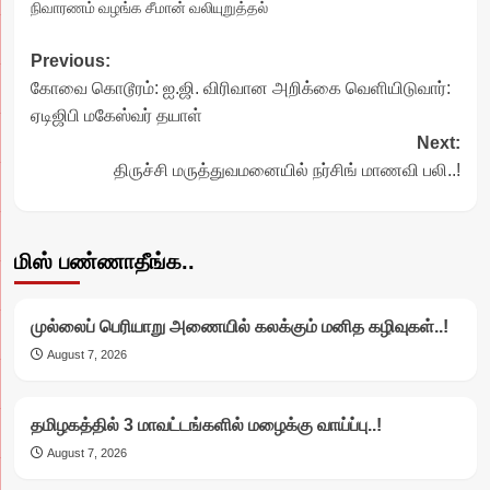
நிவாரணம் வழங்க சீமான் வலியுறுத்தல்
Post
Previous:
கோவை கொடூரம்: ஐ.ஜி. விரிவான அறிக்கை வெளியிடுவார்:
navigation
ஏடிஜிபி மகேஸ்வர் தயாள்
Next:
திருச்சி மருத்துவமனையில் நர்சிங் மாணவி பலி..!
மிஸ் பண்ணாதீங்க..
முல்லைப் பெரியாறு அணையில் கலக்கும் மனித கழிவுகள்..!
August 7, 2026
தமிழகத்தில் 3 மாவட்டங்களில் மழைக்கு வாய்ப்பு..!
August 7, 2026