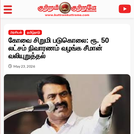
Skip
to
அரசியல்
தமிழ்நாடு
content
கோவை சிறுமி படுகொலை: ரூ. 50
லட்சம் நிவாரணம் வழங்க சீமான்
வலியுறுத்தல்
May 23, 2026