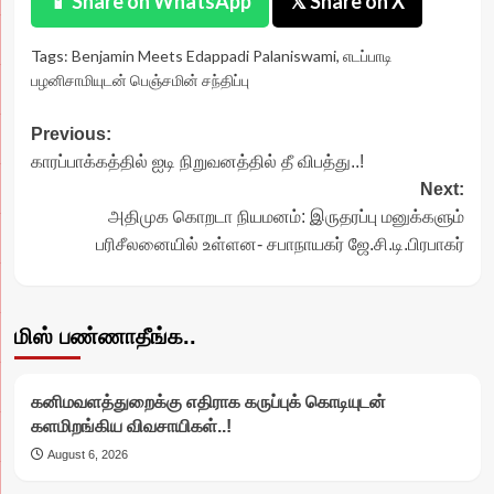
📱 Share on WhatsApp
𝕏 Share on X
Tags:
Benjamin Meets Edappadi Palaniswami
,
எடப்பாடி
பழனிசாமியுடன் பெஞ்சமின் சந்திப்பு
Post
Previous:
காரப்பாக்கத்தில் ஐடி நிறுவனத்தில் தீ விபத்து..!
navigation
Next:
அதிமுக கொறடா நியமனம்: இருதரப்பு மனுக்களும்
பரிசீலனையில் உள்ளன- சபாநாயகர் ஜே.சி.டி.பிரபாகர்
மிஸ் பண்ணாதீங்க..
கனிமவளத்துறைக்கு எதிராக கருப்புக் கொடியுடன்
களமிறங்கிய விவசாயிகள்..!
August 6, 2026