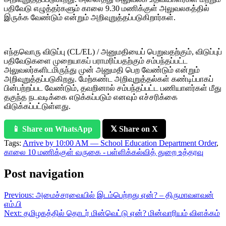
பதிவேடு எழுத்தர்களும் காலை 9.30 மணிக்குள் அலுவலகத்தில்
இருக்க வேண்டும் என்றும் அறிவுறுத்தப்படுகிறார்கள்.
எந்தவொரு விடுப்பு (CL/EL) / அனுமதியைப் பெறுவதற்கும், விடுப்புப்
பதிவேடுகளை முறையாகப் பராமரிப்பதற்கும் சம்பந்தப்பட்ட
அலுவலர்களிடமிருந்து முன் அனுமதி பெற வேண்டும் என்றும்
அறிவுறுத்தப்படுகிறது. மேற்கண்ட அறிவுறுத்தல்கள் கண்டிப்பாகப்
பின்பற்றப்பட வேண்டும், தவறினால் சம்பந்தப்பட்ட பணியாளர்கள் மீது
தகுந்த நடவடிக்கை எடுக்கப்படும் எனவும் எச்சரிக்கை
விடுக்கப்பட்டுள்ளது.
📱 Share on WhatsApp
𝕏 Share on X
Tags:
Arrive by 10:00 AM — School Education Department Order
,
காலை 10 மணிக்குள் வருகை - பள்ளிக்கல்வித் துறை உத்தரவு
Post navigation
Previous:
அமைச்சரவையில் இடம்பெற்றது ஏன்? – திருமாவளவன்
எம்.பி
Next:
தமிழகத்தில் தொடர் மின்வெட்டு ஏன்? மின்வாரியம் விளக்கம்