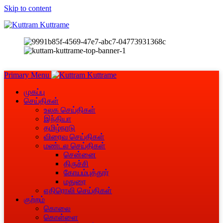
Skip to content
Primary Menu
முகப்பு
செய்திகள்
உலக செய்திகள்
இந்தியா
தமிழ்நாடு
விரைவு செய்திகள்
மண்டல செய்திகள்
சென்னை
திருச்சி
கோயம்புத்தூர்
மதுரை
எதிரொலி செய்திகள்
குற்றம்
கொலை
கொள்ளை