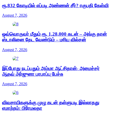
ரூ.832 கோடியில் எப்படி அண்ணன் சீர்? ரகுபதி கேள்வி
August 7, 2026
ஒவ்வொருவர் மீதும் ரூ. 1,28,000 கடன் – அங்கு தான்
ஸ்டாலினை தேட வேண்டும் – மரிய வில்சன்
August 7, 2026
இப்போது நடப்பதும் அம்மா ஆட்சிதான்- அமைச்சர்
ஆதவ் அர்ஜுனா பரபரப்பு பேச்சு
August 7, 2026
விவசாயிகளுக்கு முழு கடன் தள்ளுபடி இல்லாதது
ஏமாற்றம்: பிரேமலதா