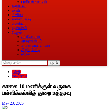
பாலியல் சம்பவம்
அரசியல்
கல்வி
சினிமா
விளையாட்டு
வணிகம்
ஆன்மீகம்
மேலும்
கட்டுரைகள்
ஆரோக்கியம்
சாதனையாளா்கள்
சிறப்பு பேட்டி
மீம்ஸ்
தேடல்
கல்வி
தமிழ்நாடு
காலை 10 மணிக்குள் வருகை –
பள்ளிக்கல்வித் துறை உத்தரவு
May 23, 2026