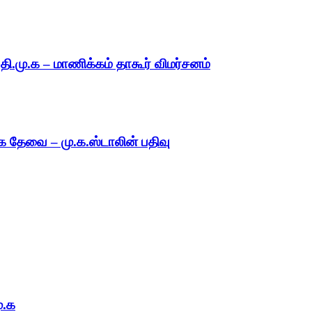
.தி.மு.க – மாணிக்கம் தாகூர் விமர்சனம்
 தேவை – மு.க.ஸ்டாலின் பதிவு
ு.க