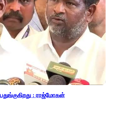
பதுங்குகிறது : ராஜ்மோகன்