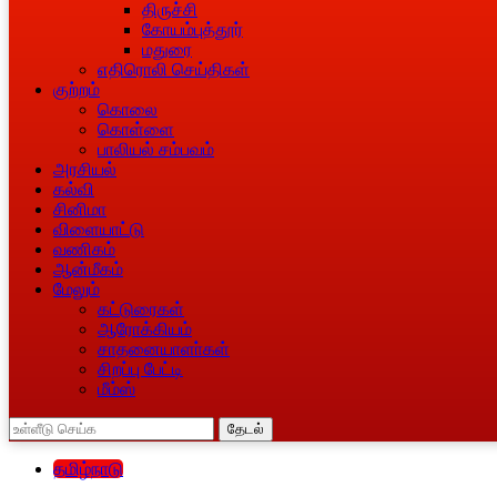
திருச்சி
கோயம்புத்தூர்
மதுரை
எதிரொலி செய்திகள்
குற்றம்
கொலை
கொள்ளை
பாலியல் சம்பவம்
அரசியல்
கல்வி
சினிமா
விளையாட்டு
வணிகம்
ஆன்மீகம்
மேலும்
கட்டுரைகள்
ஆரோக்கியம்
சாதனையாளா்கள்
சிறப்பு பேட்டி
மீம்ஸ்
தேடல்
தமிழ்நாடு