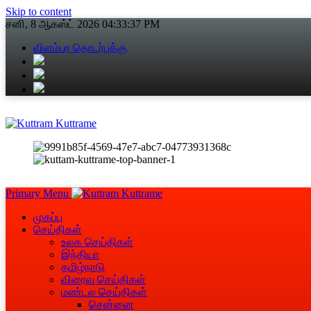
Skip to content
சனி, 8 ஆகஸ்ட் 2026
04:33:39 PM
விளம்பர தொடர்புக்கு
Primary Menu
முகப்பு
செய்திகள்
உலக செய்திகள்
இந்தியா
தமிழ்நாடு
விரைவு செய்திகள்
மண்டல செய்திகள்
சென்னை