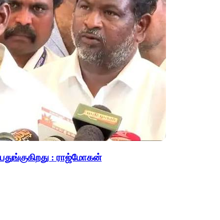
பதுங்குகிறது : ராஜ்மோகன்