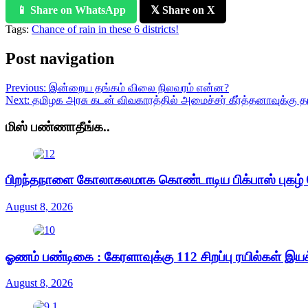
📱 Share on WhatsApp
𝕏 Share on X
Tags:
Chance of rain in these 6 districts!
Post navigation
Previous:
இன்றைய தங்கம் விலை நிலவரம் என்ன?
Next:
தமிழக அரசு கடன் விவகாரத்தில் அமைச்சர் கீர்த்தனாவுக்கு த
மிஸ் பண்ணாதீங்க..
பிறந்தநாளை கோலாகலமாக கொண்டாடிய பிக்பாஸ் புகழ் 
August 8, 2026
ஓணம் பண்டிகை : கேரளாவுக்கு 112 சிறப்பு ரயில்கள் இயக
August 8, 2026