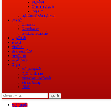
திருச்சி
கோயம்புத்தூர்
மதுரை
எதிரொலி செய்திகள்
குற்றம்
கொலை
கொள்ளை
பாலியல் சம்பவம்
அரசியல்
கல்வி
சினிமா
விளையாட்டு
வணிகம்
ஆன்மீகம்
மேலும்
கட்டுரைகள்
ஆரோக்கியம்
சாதனையாளா்கள்
சிறப்பு பேட்டி
மீம்ஸ்
தேடல்
தமிழ்நாடு