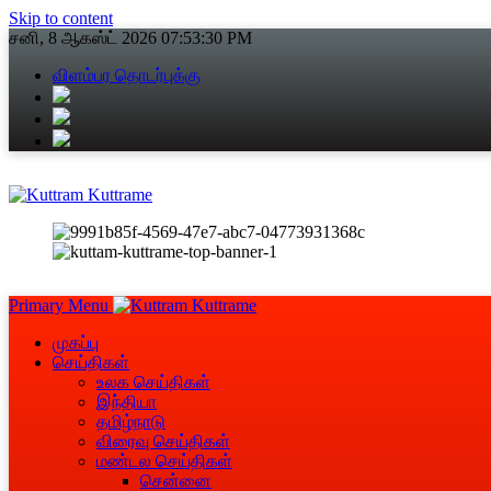
Skip to content
சனி, 8 ஆகஸ்ட் 2026
07:53:32 PM
விளம்பர தொடர்புக்கு
Primary Menu
முகப்பு
செய்திகள்
உலக செய்திகள்
இந்தியா
தமிழ்நாடு
விரைவு செய்திகள்
மண்டல செய்திகள்
சென்னை