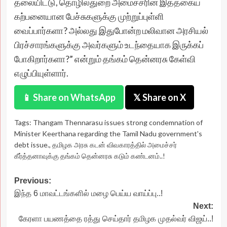
தலையிட்டு, தொழில்துறை அமைச்சரின் இத்தகைய
கற்பனையான பேச்சுகளுக்கு முற்றுப்புள்ளி
வைப்பார்களா? அல்லது இதுபோன்ற மலிவான அரசியல்
பிரச்சாரங்களுக்கு அவர்களும் உடந்தையாக இருக்கப்
போகிறார்களா?” என்றும் தங்கம் தென்னரசு கேள்வி
எழுப்பியுள்ளார்.
📱 Share on WhatsApp
𝕏 Share on X
Tags:
Thangam Thennarasu issues strong condemnation of
Minister Keerthana regarding the Tamil Nadu government's
debt issue.
,
தமிழக அரசு கடன் விவகாரத்தில் அமைச்சர்
கீர்த்தனாவுக்கு தங்கம் தென்னரசு கடும் கண்டனம்..!
Post
Previous:
இந்த 6 மாவட்டங்களில் மழை பெய்ய வாய்ப்பு..!
navigation
Next:
கேரளா பயணத்தை ரத்து செய்தார் தமிழக முதல்வர் விஜய்..!