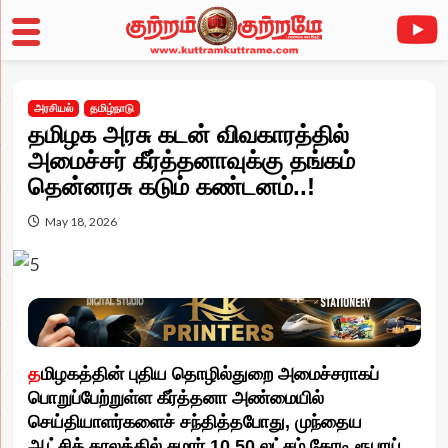
Skip
to
அரசியல்
தமிழ்நாடு
content
தமிழக அரசு கடன் விவகாரத்தில்
அமைச்சர் கீர்த்தனாவுக்கு தங்கம்
தென்னரசு கடும் கண்டனம்..!
May 18, 2026
த
மிழகத்தின் புதிய தொழில்துறை அமைச்சராகப்
பொறுப்பேற்றுள்ள கீர்த்தனா அண்மையில்
செய்தியாளர்களைச் சந்தித்தபோது, முந்தைய
ஆட்சிக் காலத்தில் சுமார் 10.50 லட்சம் கோடி ரூபாய்