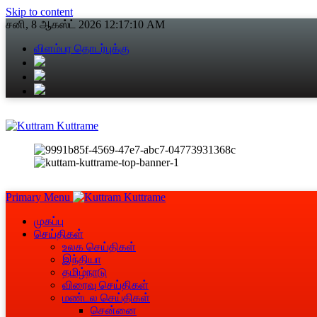
Skip to content
சனி, 8 ஆகஸ்ட் 2026
12:17:10 AM
விளம்பர தொடர்புக்கு
Primary Menu
முகப்பு
செய்திகள்
உலக செய்திகள்
இந்தியா
தமிழ்நாடு
விரைவு செய்திகள்
மண்டல செய்திகள்
சென்னை