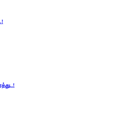
.!
த்து..!