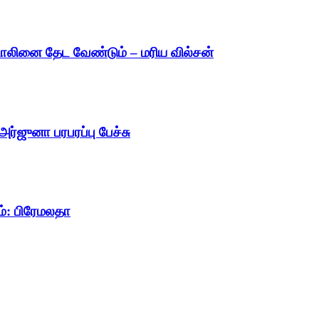
்டாலினை தேட வேண்டும் – மரிய வில்சன்
ர்ஜுனா பரபரப்பு பேச்சு
ம்: பிரேமலதா