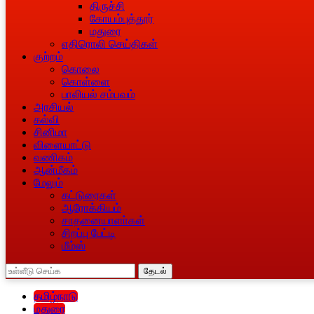
திருச்சி
கோயம்புத்தூர்
மதுரை
எதிரொலி செய்திகள்
குற்றம்
கொலை
கொள்ளை
பாலியல் சம்பவம்
அரசியல்
கல்வி
சினிமா
விளையாட்டு
வணிகம்
ஆன்மீகம்
மேலும்
கட்டுரைகள்
ஆரோக்கியம்
சாதனையாளா்கள்
சிறப்பு பேட்டி
மீம்ஸ்
தேடல்
தமிழ்நாடு
மதுரை