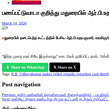
விரைவு செய்திகள்
பணப்பட்டுவாடா குறித்து மதுரையில் ஆர்.பி.உத
March 14, 2026
ம
துரையில் நடைபெற்ற கூட்டத்தில் பேசிய ஆர்.பி.உதயகுமார், வரவிருக
“இந்த முறை வறட்சியே இருக்காது” என அவர் குறிப்பிட்டதால், அங்கி
📱 Share on WhatsApp
𝕏 Share on X
Tags:
R.B. Udhayakumar makes veiled remarks regarding cash distrib
Post navigation
Previous:
தமிழ் மண்ணின் தொன்மைகள் சிதைந்துவிடும் – பா.விஜய்
Next:
ஒன்றிய அரசை கண்டித்து திமுக கூட்டணி நடத்தும் ஆர்ப்பாட்டத
மிஸ் பண்ணாதீங்க..