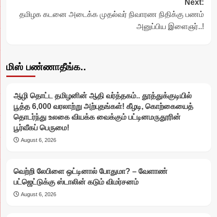
Next:
தமிழக கடனை அடைக்க முதல்வர் நிவாரண நிதிக்கு பணம்
அனுப்பிய இளைஞர்..!
மிஸ் பண்ணாதீங்க..
ஆழி தொட்ட தமிழனின் ஆதி வர்த்தகம்.. தூத்துக்குடியில்
பூத்த 6,000 வரலாற்று அற்புதங்கள்! கீழடி, கொற்கையைத்
தொடர்ந்து உலகை வியக்க வைக்கும் பட்டினமருதூரின்
பூர்வீகப் பெருமை!
August 6, 2026
வெற்றி லேபிளை ஒட்டினால் போதுமா? – வேளாண்
பட்ஜெட்டுக்கு ஸ்டாலின் கடும் விமர்சனம்
August 6, 2026