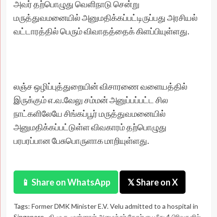
அவர் தற்பொழுது வெளிநாடு சென்று
மருத்துவமனையில் அனுமதிக்கப்பட்டிருப்பது அரசியல்
வட்டாரத்தில் பெரும் விவாதத்தைக் கிளப்பியுள்ளது.
லஞ்ச ஒழிப்புத்துறையின் விசாரணை வளையத்தில்
இருக்கும் எ.வ.வேலு சம்மன் அனுப்பப்பட்ட சில
நாட்களிலேயே சிங்கப்பூர் மருத்துவமனையில்
அனுமதிக்கப்பட்டுள்ள விவகாரம் தற்பொழுது
பரபரப்பான பேசுபொருளாக மாறியுள்ளது.
📱 Share on WhatsApp
𝕏 Share on X
Tags:
Former DMK Minister E.V. Velu admitted to a hospital in
Singapore.
,
தி.மு.க முன்னாள் அமைச்சர் சேகர்பாபு மீது 4 பிரிவுகளில்