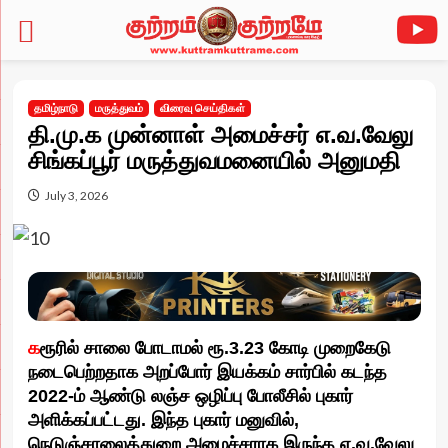
Skip
to
தமிழ்நாடு
மருத்துவம்
விரைவு செய்திகள்
content
தி.மு.க முன்னாள் அமைச்சர் எ.வ.வேலு
சிங்கப்பூர் மருத்துவமனையில் அனுமதி
July 3, 2026
க
ரூரில் சாலை போடாமல் ரூ.3.23 கோடி முறைகேடு
நடைபெற்றதாக அறப்போர் இயக்கம் சார்பில் கடந்த
2022-ம் ஆண்டு லஞ்ச ஒழிப்பு போலீசில் புகார்
அளிக்கப்பட்டது. இந்த புகார் மனுவில்,
நெடுஞ்சாலைத்துறை அமைச்சராக இருந்த எ.வ.வேலு