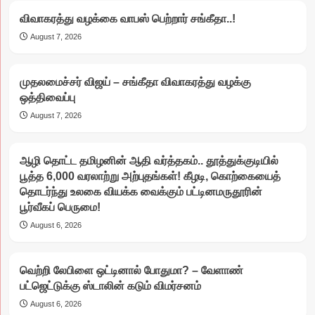
விவாகரத்து வழக்கை வாபஸ் பெற்றார் சங்கீதா..!
August 7, 2026
முதலமைச்சர் விஜய் – சங்கீதா விவாகரத்து வழக்கு
ஒத்திவைப்பு
August 7, 2026
ஆழி தொட்ட தமிழனின் ஆதி வர்த்தகம்.. தூத்துக்குடியில்
பூத்த 6,000 வரலாற்று அற்புதங்கள்! கீழடி, கொற்கையைத்
தொடர்ந்து உலகை வியக்க வைக்கும் பட்டினமருதூரின்
பூர்வீகப் பெருமை!
August 6, 2026
வெற்றி லேபிளை ஒட்டினால் போதுமா? – வேளாண்
பட்ஜெட்டுக்கு ஸ்டாலின் கடும் விமர்சனம்
August 6, 2026