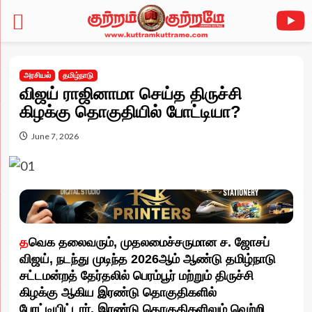
Skip
to
அரசியல்
தமிழ்நாடு
content
விஜய் ராஜினாமா செய்த திருச்சி
கிழக்கு தொகுதியில் போட்டியா?
June 7, 2026
த
வெக தலைவரும், முதலமைச்சருமான ச. ஜோசப்
விஜய், நடந்து முடிந்த 2026ஆம் ஆண்டு தமிழ்நாடு
சட்டமன்றத் தேர்தலில் பெரம்பூர் மற்றும் திருச்சி
கிழக்கு ஆகிய இரண்டு தொகுதிகளில்
போட்டியிட்டார். இரண்டு தொகுதிகளிலும் வெற்றி