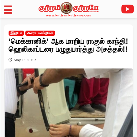
Skip
to
இந்தியா
விரைவு செய்திகள்
content
‘மெக்கானிக்’ ஆக மாறிய ராகுல் காந்தி!
ஹெலிகாப்டரை பழுதுபார்த்து அசத்தல்!!
May 11, 2019