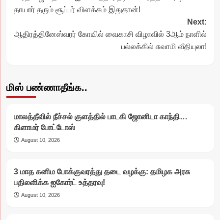
navigation
தாயார் தரும் சூப்பர் விளக்கம் இதுதான்!
Next:
ஆதிரத்தினேஸ்வரர் கோவில் வைகாசி விழாவில் 3ஆம் நாளில்
பல்லக்கில் சுவாமி வீதியுலா!
மிஸ் பண்ணாதீங்க..
மாலத்தீவில் நீச்சல் குளத்தில் பாடகி ஜோனிடா காந்தி…
கிளாமர் போட்டோஸ்
August 10, 2026
3 மாத கனிம போக்குவரத்து தடை வழக்கு: தமிழக அரசு
பதிலளிக்க ஐகோர்ட் உத்தரவு!
August 10, 2026