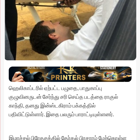
ஹெலிகாப்டரில் ஏற்பட்ட பழுதை, பாதுகாப்பு
குழுவினருடன் சேர்ந்து சரி செய்த படத்தை ராகுல்
காந்தி, தனது இன்ஸ்டகிராம் பக்கத்தில்
பதிவிட்டுள்ளார். இதை பலரும் பாராட்டியுள்ளனர்.
இமாச்சல் பிரேதசத்தில் தேர்தல் பிரசாரம் மேற்கொள்ள