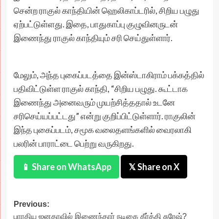
சென்ற ராகுல் காந்தியின் ஹெலிகாப்டரில், சிறிய பழுது
ஏற்பட்டுள்ளது. இதை, பாதுகாப்பு குழுவினருடன்
இணைந்து ராகுல் காந்தியும் சரி செய்துள்ளார்.
மேலும், அந்த புகைப்படத்தை இன்ஸ்டாகிராம் பக்கத்தில்
பதிவிட்டுள்ள ராகுல் காந்தி, “சிறிய பழுது. கூட்டாக
இணைந்து அனைவரும் முயற்சித்ததால் உடனே
சரிசெய்யப்பட்டது” என்று குறிப்பிட்டுள்ளார். ராகுலின்
இந்த புகைப்படம், சமூக வலைதளங்களில் வைரலாகி
பலரின் பாராட்டை பெற்று வருகிறது.
📱 Share on WhatsApp
𝕏 Share on X
Post
Previous:
பாரதிய ஜனதாவில் இணைந்தார் நடிகை கீர்த்தி சுரேஷ்?