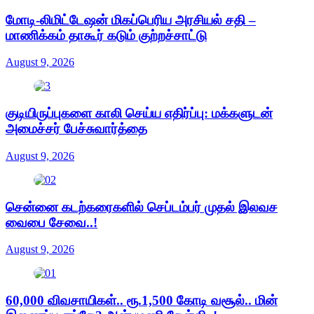
மோடி-லிமிட்டேஷன் மிகப்பெரிய அரசியல் சதி –
மாணிக்கம் தாகூர் கடும் குற்றச்சாட்டு
August 9, 2026
குடியிருப்புகளை காலி செய்ய எதிர்ப்பு: மக்களுடன்
அமைச்சர் பேச்சுவார்த்தை
August 9, 2026
சென்னை கடற்கரைகளில் செப்டம்பர் முதல் இலவச
வைபை சேவை..!
August 9, 2026
60,000 விவசாயிகள்.. ரூ.1,500 கோடி வசூல்.. மின்