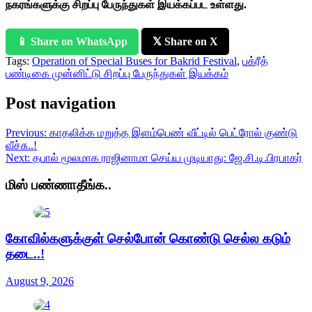
நகரங்களுக்கு சிறப்பு பேருந்துகள் இயக்கப்பட உள்ளது.
📱 Share on WhatsApp
𝕏 Share on X
Tags:
Operation of Special Buses for Bakrid Festival
,
பக்ரீத்
பண்டிகை முன்னிட்டு சிறப்பு பேருந்துகள் இயக்கம்
Post navigation
Previous:
காதலிக்க மறுத்த இளம்பெண் வீட்டில் பெட்ரோல் குண்டு
வீச்சு..!
Next:
தபால் மூலமாக ராஜினாமா செய்ய முடியாது: ஜே.சி.டி.பிரபாகர்
மிஸ் பண்ணாதீங்க..
கோவில்களுக்குள் செல்போன் கொண்டு செல்ல கடும்
தடை..!
August 9, 2026