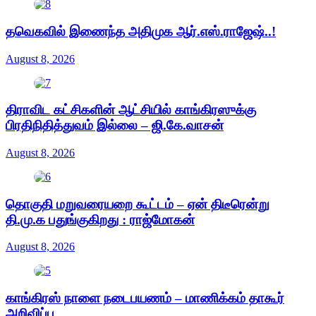
தவெகவில் இணைந்த அதிமுக ஆர்.எஸ்.ராஜேஷ்..!
August 8, 2026
திராவிட கட்சிகளின் ஆட்சியில் காங்கிரஸுக்கு
பிரதிநிதித்துவம் இல்லை – ஜி.கே.வாசன்
August 8, 2026
தொகுதி மறுவரையறை கூட்டம் – ஏன் திடீரென்று
தி.மு.க பதுங்குகிறது : ராஜ்மோகன்
August 8, 2026
காங்கிரஸ் நாளை நடைபயணம் – மாணிக்கம் தாகூர்
அறிவிப்பு