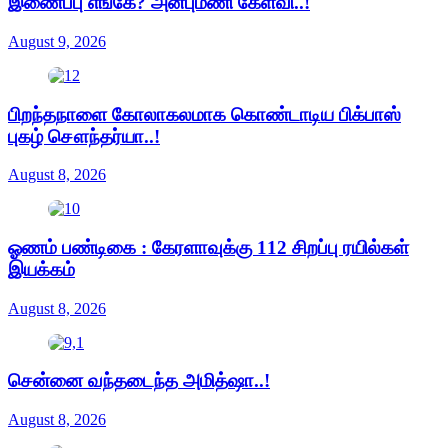
இணைப்பு எங்கே? அன்புமணி கேள்வி..!
August 9, 2026
பிறந்தநாளை கோலாகலமாக கொண்டாடிய பிக்பாஸ்
புகழ் சௌந்தர்யா..!
August 8, 2026
ஓணம் பண்டிகை : கேரளாவுக்கு 112 சிறப்பு ரயில்கள்
இயக்கம்
August 8, 2026
சென்னை வந்தடைந்த அமித்ஷா..!
August 8, 2026