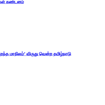
ைகள் கண்டனம்
ிறந்த மாநிலம்’ விருது வென்ற தமிழ்நாடு