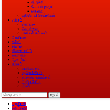
திருச்சி
கோயம்புத்தூர்
மதுரை
எதிரொலி செய்திகள்
குற்றம்
கொலை
கொள்ளை
பாலியல் சம்பவம்
அரசியல்
கல்வி
சினிமா
விளையாட்டு
வணிகம்
ஆன்மீகம்
மேலும்
கட்டுரைகள்
ஆரோக்கியம்
சாதனையாளா்கள்
சிறப்பு பேட்டி
மீம்ஸ்
தேடல்
அரசியல்
தமிழ்நாடு