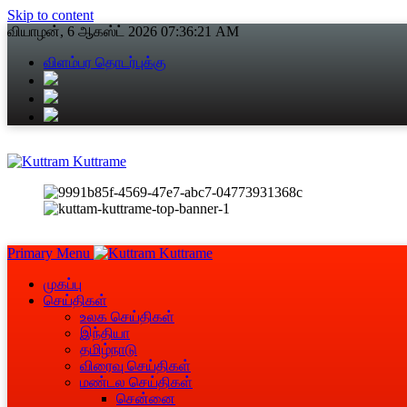
Skip to content
வியாழன், 6 ஆகஸ்ட் 2026
07:36:22 AM
விளம்பர தொடர்புக்கு
Primary Menu
முகப்பு
செய்திகள்
உலக செய்திகள்
இந்தியா
தமிழ்நாடு
விரைவு செய்திகள்
மண்டல செய்திகள்
சென்னை