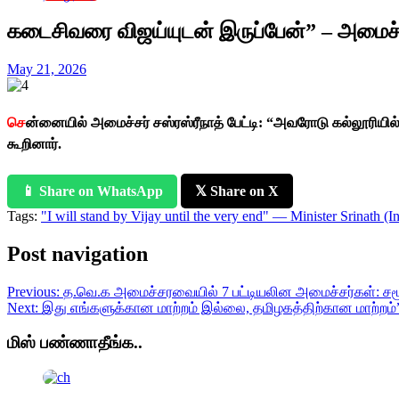
கடைசிவரை விஜய்யுடன் இருப்பேன்” – அமைச்சர்
May 21, 2026
செ
ன்னையில் அமைச்சர் சஸ்ரஸ்ரீநாத் பேட்டி: “அவரோடு கல்லூரிய
கூறினார்.
📱 Share on WhatsApp
𝕏 Share on X
Tags:
"I will stand by Vijay until the very end" — Minister Srinath (I
Post navigation
Previous:
த.வெ.க அமைச்சரவையில் 7 பட்டியலின அமைச்சர்கள்: சமூக
Next:
இது எங்களுக்கான மாற்றம் இல்லை, தமிழகத்திற்கான மாற்றம்
மிஸ் பண்ணாதீங்க..