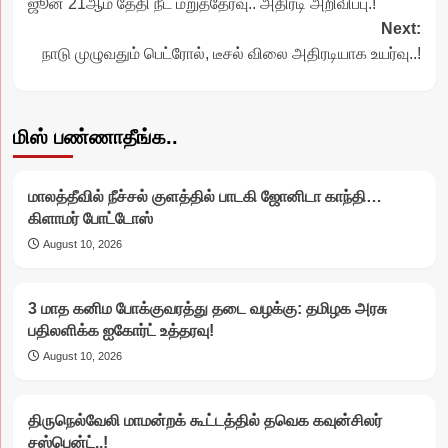
ஜூன் 21ஆம் தேதி நீட் மறுத்தேர்வு.. அதிரடி அறிவிப்பு.!
navigation
Next:
நாடு முழுவதும் பெட்ரோல், டீசல் விலை அதிரடியாக உயர்வு..!
மிஸ் பண்ணாதீங்க..
மாலத்தீவில் நீச்சல் குளத்தில் பாடகி ஜோனிடா காந்தி…
கிளாமர் போட்டோஸ்
August 10, 2026
3 மாத கனிம போக்குவரத்து தடை வழக்கு: தமிழக அரசு
பதிலளிக்க ஐகோர்ட் உத்தரவு!
August 10, 2026
திருநெல்வேலி மாமன்றக் கூட்டத்தில் தவெக கவுன்சிலர்
சஸ்பென்ட்..!