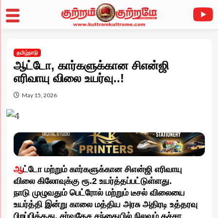
Skip
to
தமிழ்நாடு
content
ஆட்டோ, கார்களுக்கான சிஎன்ஜி
எரிவாயு விலை உயர்வு..!
May 15, 2026
ஆ
ட்டோ மற்றும் கார்களுக்கான சிஎன்ஜி எரிவாயு
விலை கிலோவுக்கு ரூ.2 உயர்த்தப்பட்டுள்ளது.
நாடு முழுவதும் பெட்ரோல் மற்றும் டீசல் விலையை
உயர்த்தி இன்று காலை மத்திய அரசு அதிரடி உத்தரவு
பிறப்பித்தது. சர்வதேச சந்தையில் நிலவும் கச்சா