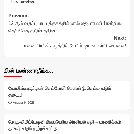
Thirumavalvan
Post
Previous:
12 ஆம் வகுப்பு பாட புத்தகத்தில் நெல் ஜெயராமன் ! நன்றியை
navigation
தெரிவித்த குடும்பத்தினர்
Next:
மனைவியின் கழுத்தில் கேபிள் ஒயரை சுற்றி கொலை!
மிஸ் பண்ணாதீங்க..
கோவில்களுக்குள் செல்போன் கொண்டு செல்ல கடும்
தடை..!
August 9, 2026
மோடி-லிமிட்டேஷன் மிகப்பெரிய அரசியல் சதி – மாணிக்கம்
தாகூர் கடும் குற்றச்சாட்டு