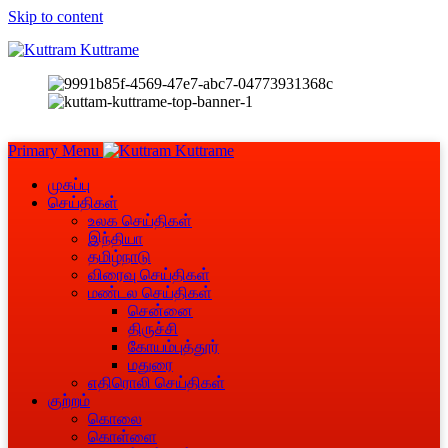
Skip to content
Primary Menu
முகப்பு
செய்திகள்
உலக செய்திகள்
இந்தியா
தமிழ்நாடு
விரைவு செய்திகள்
மண்டல செய்திகள்
சென்னை
திருச்சி
கோயம்புத்தூர்
மதுரை
எதிரொலி செய்திகள்
குற்றம்
கொலை
கொள்ளை