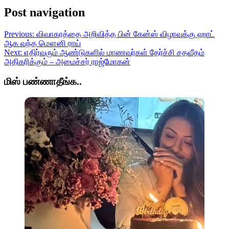
Post navigation
Previous:
விவாகரத்தை அறிவித்த பின் கேன்ஸ் விழாவுக்கு ஹாட்
ஆக வந்த மௌனி ராய்
Next:
எதிர்வரும் ஆண்டுகளில் மாணவர்கள் தேர்ச்சி சதவீதம்
அதிகரிக்கும் – அமைச்சர் ராஜ்மோகன்
மிஸ் பண்ணாதீங்க..