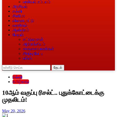
பாலியல் சம்பவம்
அரசியல்
கல்வி
சினிமா
விளையாட்டு
வணிகம்
ஆன்மீகம்
மேலும்
கட்டுரைகள்
ஆரோக்கியம்
சாதனையாளா்கள்
சிறப்பு பேட்டி
மீம்ஸ்
தேடல்
கல்வி
தமிழ்நாடு
10ஆம் வகுப்பு ரிசல்ட்.. புதுக்கோட்டைக்கு
முதலிடம்!
May 20, 2026