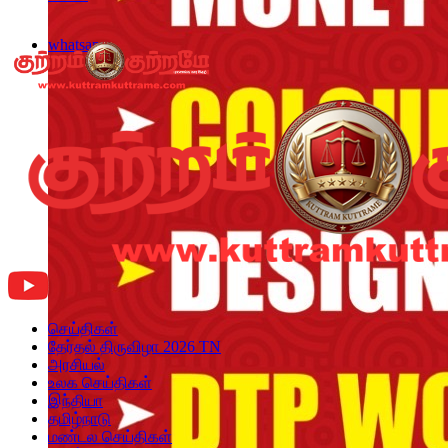
whatsapp
செய்திகள்
தேர்தல் திருவிழா 2026 TN
அரசியல்
உலக செய்திகள்
இந்தியா
தமிழ்நாடு
மண்டல செய்திகள்