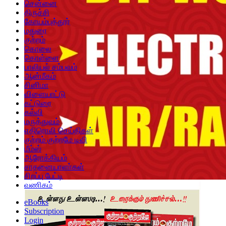
சென்னை
திருச்சி
கோயம்புத்தூர்
மதுரை
குற்றம்
கொலை
கொள்ளை
பாலியல் சம்பவம்
ஆன்மீகம்
சினிமா
விளையாட்டு
கட்டுரை
கல்வி
மருத்துவம்
எதிரொலி செய்திகள்
குற்றம் குற்றமே டிவி
மீம்ஸ்
ஆரோக்கியம்
சாதனையாளா்கள்
சிறப்பு பேட்டி
வணிகம்
eBooks
Subscription
Login