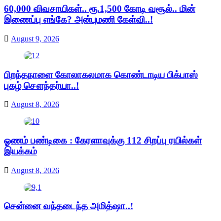
60,000 விவசாயிகள்.. ரூ.1,500 கோடி வசூல்.. மின்
இணைப்பு எங்கே? அன்புமணி கேள்வி..!
August 9, 2026
பிறந்தநாளை கோலாகலமாக கொண்டாடிய பிக்பாஸ்
புகழ் சௌந்தர்யா..!
August 8, 2026
ஓணம் பண்டிகை : கேரளாவுக்கு 112 சிறப்பு ரயில்கள்
இயக்கம்
August 8, 2026
சென்னை வந்தடைந்த அமித்ஷா..!