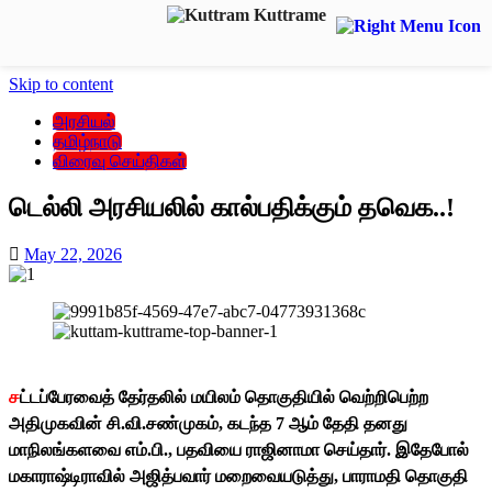
Skip to content
அரசியல்
தமிழ்நாடு
விரைவு செய்திகள்
டெல்லி அரசியலில் கால்பதிக்கும் தவெக..!
May 22, 2026
ச
ட்டப்பேரவைத் தேர்தலில் மயிலம் தொகுதியில் வெற்றிபெற்ற
அதிமுகவின் சி.வி.சண்முகம், கடந்த 7 ஆம் தேதி தனது
மாநிலங்களவை எம்.பி., பதவியை ராஜினாமா செய்தார். இதேபோல்
மகாராஷ்டிராவில் அஜித்பவார் மறைவையடுத்து, பாராமதி தொகுதி