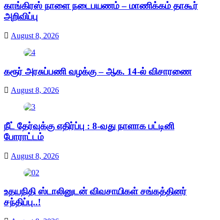
காங்கிரஸ் நாளை நடைபயணம் – மாணிக்கம் தாகூர்
அறிவிப்பு
August 8, 2026
கரூர் அரசுப்பணி வழக்கு – ஆக. 14-ல் விசாரணை
August 8, 2026
நீட் தேர்வுக்கு எதிர்ப்பு : 8-வது நாளாக பட்டினி
போராட்டம்
August 8, 2026
உதயநிதி ஸ்டாலினுடன் விவசாயிகள் சங்கத்தினர்
சந்திப்பு..!