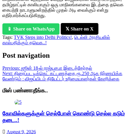
தமிழ்நாட்டில் காலியாகும் ஒரு மாநிலங்களவை இடத்தை தவெக
கைபற்றி நாடாளுமன்றத்தில் முதல் அடி வைக்கும் என்று
எதிர்பார்க்கப்படுகிறது.
📱 Share on WhatsApp
𝕏 Share on X
Tags:
TVK Steps into Delhi Politics!
,
டெல்லி அரசியலில்
கால்பதிக்கும் தவெக..!
Post navigation
Previous:
ஜூன் 18-ல் ராஜ்யசபா இடைத்தேர்தல்
Next:
திரைப்பட டிக்கெட் கட்டணத்தை ரூ.250 ஆக நிர்ணயிக்க
வேண்டும் : விஜய்யிடம் தியேட்டர் உரிமையாளர்கள் கோரிக்கை
மிஸ் பண்ணாதீங்க..
கோவில்களுக்குள் செல்போன் கொண்டு செல்ல கடும்
தடை..!
August 9, 2026