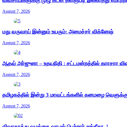
விவசாயிகளுக்கு முழு கடன் தள்ளுபடி இல்லாதது ஏமாற்ற
August 7, 2026
மது வருவாய் இன்னும் உயரும்: அமைச்சர் விக்னேஷ்
August 7, 2026
ஆதவ் அர்ஜுனா – உதயநிதி : சட்டமன்றத்தில் காரசார வி
August 7, 2026
தமிழகத்தில் இன்று 3 மாவட்டங்களில் கனமழை வெளுக்கும
August 7, 2026
விவாகரத்து வழக்கை வாபஸ் பெற்றார் சங்கீதா..!