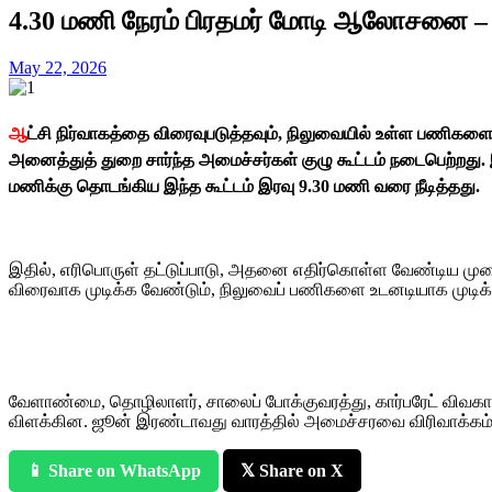
4.30 மணி நேரம் பிரதமர் மோடி ஆலோசனை – 
May 22, 2026
ஆ
ட்சி நிர்வாகத்தை விரைவுபடுத்தவும், நிலுவையில் உள்ள பணிகளை உ
அனைத்துத் துறை சார்ந்த அமைச்சர்கள் குழு கூட்டம் நடைபெற்றத
மணிக்கு தொடங்கிய இந்த கூட்டம் இரவு 9.30 மணி வரை நீடித்தது.
இதில், எரிபொருள் தட்டுப்பாடு, அதனை எதிர்கொள்ள வேண்டிய முறைக
விரைவாக முடிக்க வேண்டும், நிலுவைப் பணிகளை உடனடியாக முடிக்க
வேளாண்மை, தொழிலாளர், சாலைப் போக்குவரத்து, கார்பரேட் விவகாரங்கள
விளக்கின. ஜூன் இரண்டாவது வாரத்தில் அமைச்சரவை விரிவாக்கம் செ
📱 Share on WhatsApp
𝕏 Share on X