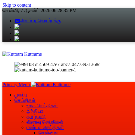
Skip to content
வெள்ளி, 7 ஆகஸ்ட் 2026
06:28:36 PM
விளம்பர தொடர்புக்கு
Primary Menu
முகப்பு
செய்திகள்
உலக செய்திகள்
இந்தியா
தமிழ்நாடு
விரைவு செய்திகள்
மண்டல செய்திகள்
சென்னை