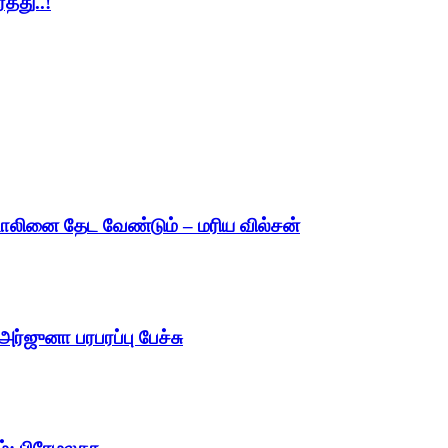
த்து..!
்டாலினை தேட வேண்டும் – மரிய வில்சன்
ர்ஜுனா பரபரப்பு பேச்சு