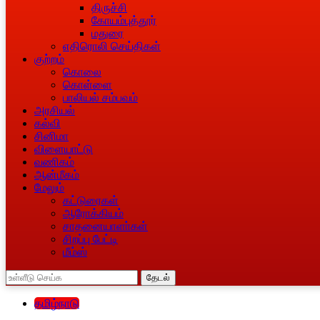
திருச்சி
கோயம்புத்தூர்
மதுரை
எதிரொலி செய்திகள்
குற்றம்
கொலை
கொள்ளை
பாலியல் சம்பவம்
அரசியல்
கல்வி
சினிமா
விளையாட்டு
வணிகம்
ஆன்மீகம்
மேலும்
கட்டுரைகள்
ஆரோக்கியம்
சாதனையாளா்கள்
சிறப்பு பேட்டி
மீம்ஸ்
தேடல்
தமிழ்நாடு